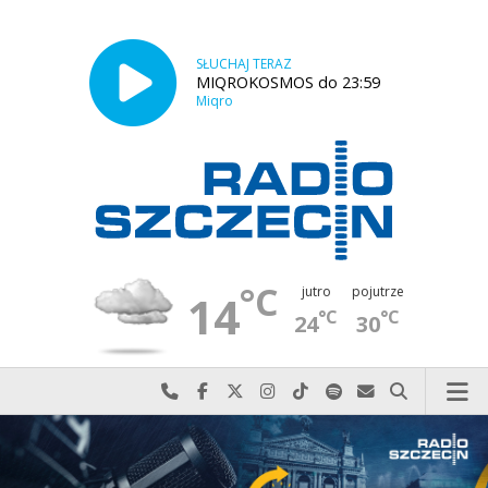
SŁUCHAJ TERAZ
MIQROKOSMOS do 23:59
Miqro
°C
jutro
pojutrze
14
°C
°C
24
30
Najlepiej po prostu do nas zadzwoń
Odwiedź nas na Facebook-u
Odwiedź nas na X
Odwiedź nas na Instagram-ie
Odwiedź nas na TikTok-u
Szukaj nas na Spotify
Wyślij do nas w
Szukaj