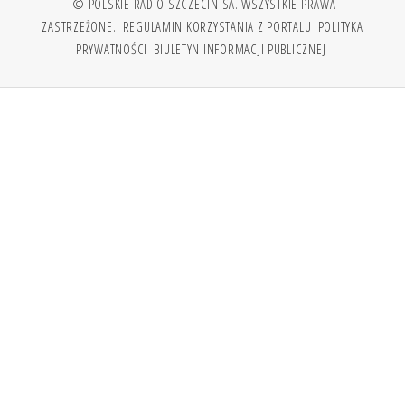
© POLSKIE RADIO SZCZECIN SA. WSZYSTKIE PRAWA
ZASTRZEŻONE.
REGULAMIN KORZYSTANIA Z PORTALU
POLITYKA
PRYWATNOŚCI
BIULETYN INFORMACJI PUBLICZNEJ