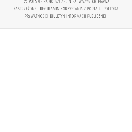
© POLSKIE RADIO SZCZECIN SA. WSZYSTKIE PRAWA
ZASTRZEŻONE.
REGULAMIN KORZYSTANIA Z PORTALU
POLITYKA
PRYWATNOŚCI
BIULETYN INFORMACJI PUBLICZNEJ