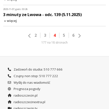
2025-11-07, godz. 03:26
3 minuty ze Lwowa - odc. 139 (5.11.2025)
» więcej
2
3
4
5
6
177 na 18 stronach
Zadzwoń do studia: 510 777 666
Czujny non stop: 510 777 222
Wyślij do nas wiadomość
Prognoza pogody
radioszczecin.pl
radioszczecinextra.pl
radioszczecin.tv