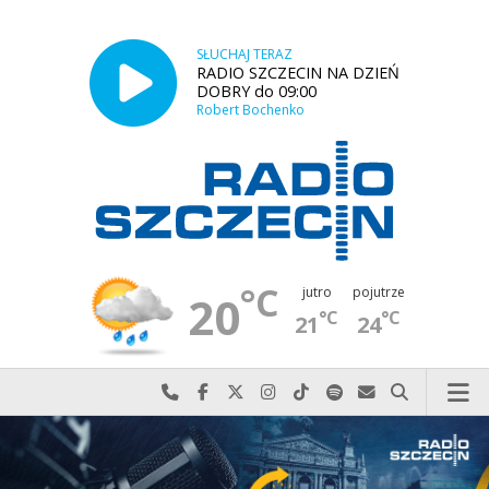
SŁUCHAJ TERAZ
RADIO SZCZECIN NA DZIEŃ
DOBRY do 09:00
Robert Bochenko
°C
jutro
pojutrze
20
°C
°C
21
24
Najlepiej po prostu do nas zadzwoń
Odwiedź nas na Facebook-u
Odwiedź nas na X
Odwiedź nas na Instagram-ie
Odwiedź nas na TikTok-u
Szukaj nas na Spotify
Wyślij do nas w
Szukaj