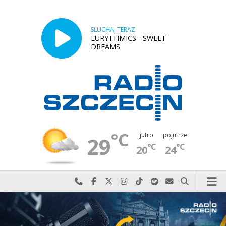
SŁUCHAJ TERAZ
EURYTHMICS - SWEET
DREAMS
°C
jutro
pojutrze
29
°C
°C
20
24
Najlepiej po prostu do nas zadzwoń
Odwiedź nas na Facebook-u
Odwiedź nas na X
Odwiedź nas na Instagram-ie
Odwiedź nas na TikTok-u
Szukaj nas na Spotify
Wyślij do nas w
Szukaj