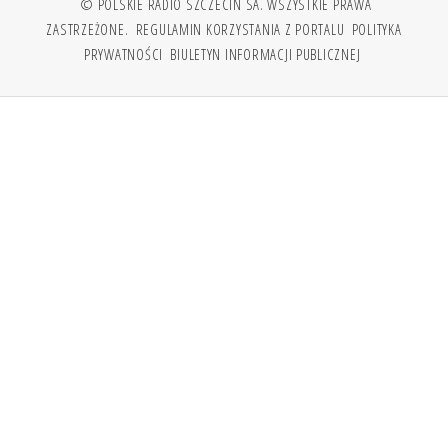
© POLSKIE RADIO SZCZECIN SA. WSZYSTKIE PRAWA
ZASTRZEŻONE.
REGULAMIN KORZYSTANIA Z PORTALU
POLITYKA
PRYWATNOŚCI
BIULETYN INFORMACJI PUBLICZNEJ