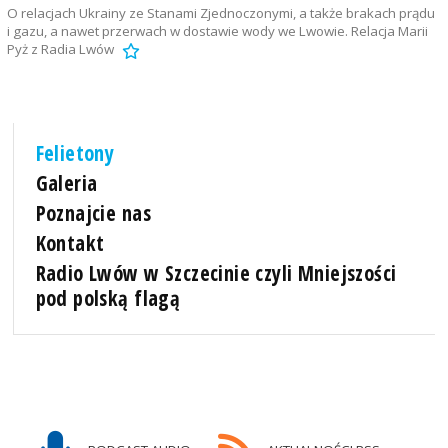
O relacjach Ukrainy ze Stanami Zjednoczonymi, a także brakach prądu
i gazu, a nawet przerwach w dostawie wody we Lwowie. Relacja Marii
Pyż z Radia Lwów
Felietony
Galeria
Poznajcie nas
Kontakt
Radio Lwów w Szczecinie czyli Mniejszości
pod polską flagą