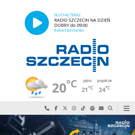
SŁUCHAJ TERAZ
RADIO SZCZECIN NA DZIEŃ
DOBRY do 09:00
Robert Bochenko
°C
jutro
pojutrze
20
°C
°C
21
24
Najlepiej po prostu do nas zadzwoń
Odwiedź nas na Facebook-u
Odwiedź nas na X
Odwiedź nas na Instagram-ie
Odwiedź nas na TikTok-u
Szukaj nas na Spotify
Wyślij do nas w
Szukaj