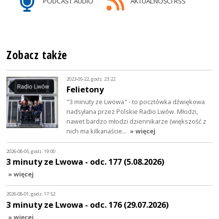
PODCAST AUDIO
AKTUALNOŚCI RSS
Zobacz także
2023-05-22, godz. 23:22
Felietony
"3 minuty ze Lwowa" - to pocztówka dźwiękowa
nadsyłana przez Polskie Radio Lwów. Młodzi,
nawet bardzo młodzi dziennikarze (większość z
nich ma kilkanaście…
» więcej
2026-08-05, godz. 19:00
3 minuty ze Lwowa - odc. 177 (5.08.2026)
» więcej
2026-08-01, godz. 17:52
3 minuty ze Lwowa - odc. 176 (29.07.2026)
» więcej