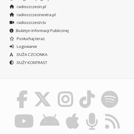
radioszczecin.pl
radioszczecinextra.pl
radioszczecin.tv
Biuletyn Informacji Publicznej
Posłuchaj teraz
Logowanie
DUŻA CZCIONKA
DUŻY KONTRAST