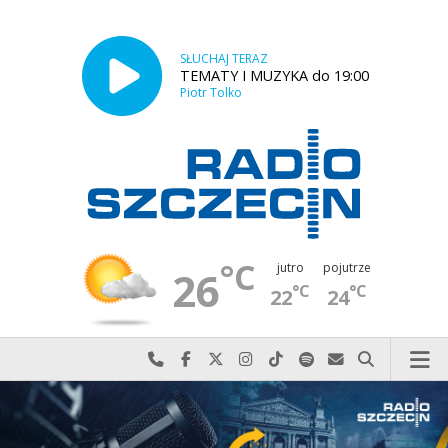
SŁUCHAJ TERAZ
TEMATY I MUZYKA do 19:00
Piotr Tolko
°C
jutro
pojutrze
26
°C
°C
22
24
Najlepiej po prostu do nas zadzwoń
Odwiedź nas na Facebook-u
Odwiedź nas na X
Odwiedź nas na Instagram-ie
Odwiedź nas na TikTok-u
Szukaj nas na Spotify
Wyślij do nas w
Szukaj