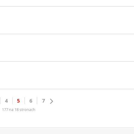
4
5
6
7
177 na 18 stronach