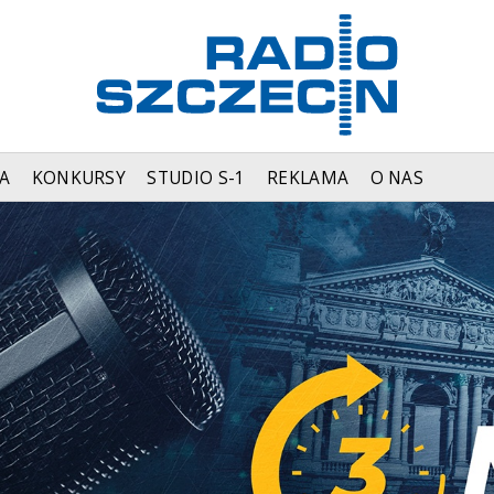
A
KONKURSY
STUDIO S-1
REKLAMA
O NAS