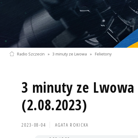
Radio Szczecin
»
3 minuty ze Lwowa
»
Felietony
3 minuty ze Lwowa 
(2.08.2023)
2023-08-04
AGATA ROKICKA