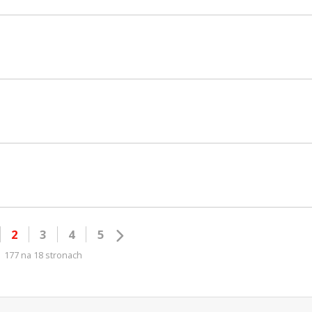
2
3
4
5
177 na 18 stronach