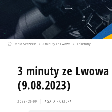
Radio Szczecin
»
3 minuty ze Lwowa
»
Felietony
3 minuty ze Lwowa 
(9.08.2023)
2023-08-09
AGATA ROKICKA