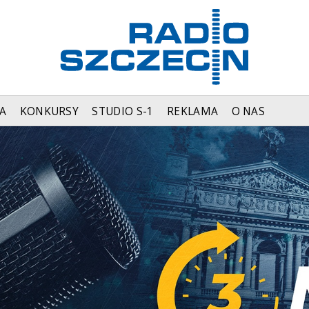
A
KONKURSY
STUDIO S-1
REKLAMA
O NAS