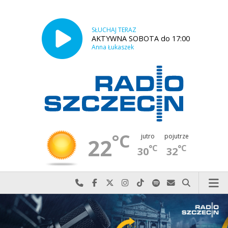
SŁUCHAJ TERAZ
AKTYWNA SOBOTA do 17:00
Anna Łukaszek
°C
jutro
pojutrze
22
°C
°C
30
32
Najlepiej po prostu do nas zadzwoń
Odwiedź nas na Facebook-u
Odwiedź nas na X
Odwiedź nas na Instagram-ie
Odwiedź nas na TikTok-u
Szukaj nas na Spotify
Wyślij do nas w
Szukaj