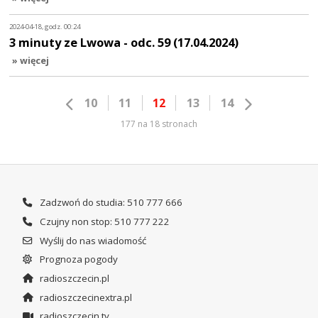
2024-04-18, godz. 00:24
3 minuty ze Lwowa - odc. 59 (17.04.2024)
» więcej
10
11
12
13
14
177 na 18 stronach
Zadzwoń do studia: 510 777 666
Czujny non stop: 510 777 222
Wyślij do nas wiadomość
Prognoza pogody
radioszczecin.pl
radioszczecinextra.pl
radioszczecin.tv