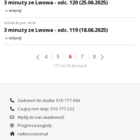
3 minuty ze Lwowa - odc. 120 (25.06.2025)
» więcej
2025-06-30, godz. 00:59
3 minuty ze Lwowa - odc. 119 (18.06.2025)
» więcej
4
5
6
7
8
177 na 18 stronach
Zadzwoń do studia: 510 777 666
Czujny non stop: 510 777 222
Wyślij do nas wiadomość
Prognoza pogody
radioszczecin.pl