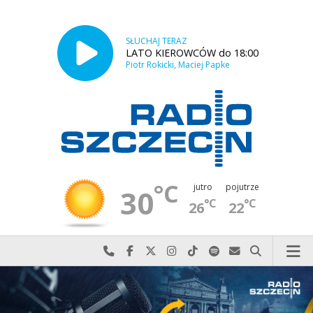
SŁUCHAJ TERAZ
LATO KIEROWCÓW do 18:00
Piotr Rokicki, Maciej Papke
°C
jutro
pojutrze
30
°C
°C
26
22
Najlepiej po prostu do nas zadzwoń
Odwiedź nas na Facebook-u
Odwiedź nas na X
Odwiedź nas na Instagram-ie
Odwiedź nas na TikTok-u
Szukaj nas na Spotify
Wyślij do nas w
Szukaj