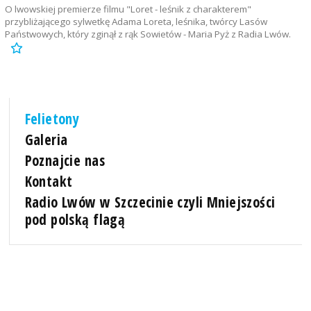
O lwowskiej premierze filmu "Loret - leśnik z charakterem"
przybliżającego sylwetkę Adama Loreta, leśnika, twórcy Lasów
Państwowych, który zginął z rąk Sowietów - Maria Pyż z Radia Lwów.
Felietony
Galeria
Poznajcie nas
Kontakt
Radio Lwów w Szczecinie czyli Mniejszości
pod polską flagą