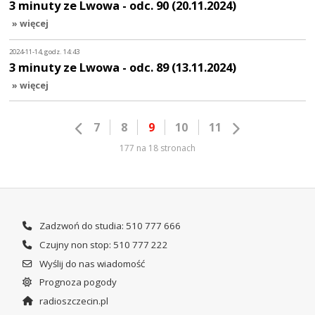
3 minuty ze Lwowa - odc. 90 (20.11.2024)
» więcej
2024-11-14, godz. 14:43
3 minuty ze Lwowa - odc. 89 (13.11.2024)
» więcej
7
8
9
10
11
177 na 18 stronach
Zadzwoń do studia: 510 777 666
Czujny non stop: 510 777 222
Wyślij do nas wiadomość
Prognoza pogody
radioszczecin.pl