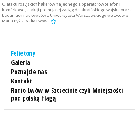
O ataku rosyjskich hakerów na jednego z operatorów telefonii
komórkowej, o akcji promującej zaciąg do ukraińskiego wojska oraz o
badaniach naukowców z Uniwersytetu Warszawskiego we Lwowie -
Maria Pyż z Radia Lwów.
Felietony
Galeria
Poznajcie nas
Kontakt
Radio Lwów w Szczecinie czyli Mniejszości
pod polską flagą