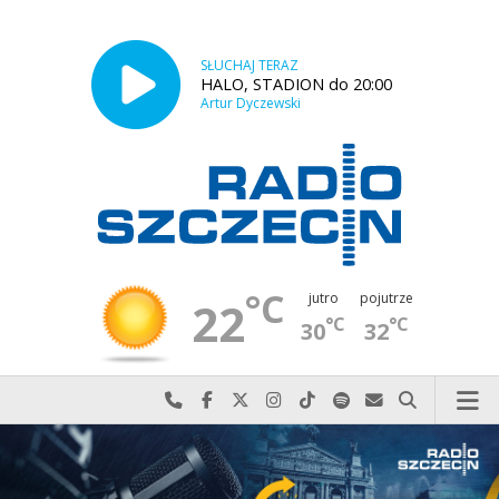
SŁUCHAJ TERAZ
HALO, STADION do 20:00
Artur Dyczewski
°C
jutro
pojutrze
22
°C
°C
30
32
Najlepiej po prostu do nas zadzwoń
Odwiedź nas na Facebook-u
Odwiedź nas na X
Odwiedź nas na Instagram-ie
Odwiedź nas na TikTok-u
Szukaj nas na Spotify
Wyślij do nas w
Szukaj