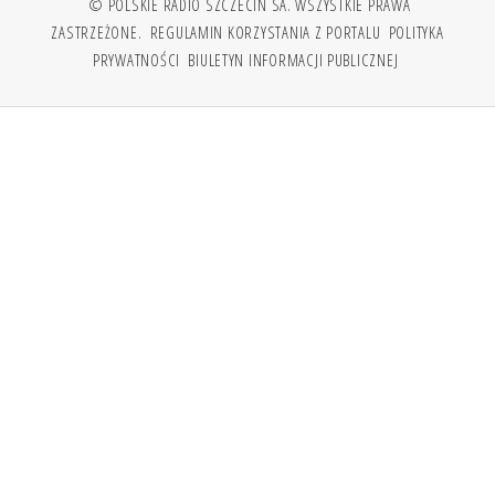
© POLSKIE RADIO SZCZECIN SA. WSZYSTKIE PRAWA
ZASTRZEŻONE.
REGULAMIN KORZYSTANIA Z PORTALU
POLITYKA
PRYWATNOŚCI
BIULETYN INFORMACJI PUBLICZNEJ