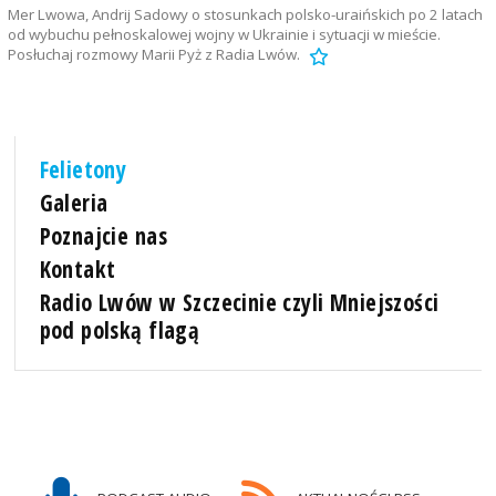
Mer Lwowa, Andrij Sadowy o stosunkach polsko-uraińskich po 2 latach
od wybuchu pełnoskalowej wojny w Ukrainie i sytuacji w mieście.
Posłuchaj rozmowy Marii Pyż z Radia Lwów.
Felietony
Galeria
Poznajcie nas
Kontakt
Radio Lwów w Szczecinie czyli Mniejszości
pod polską flagą