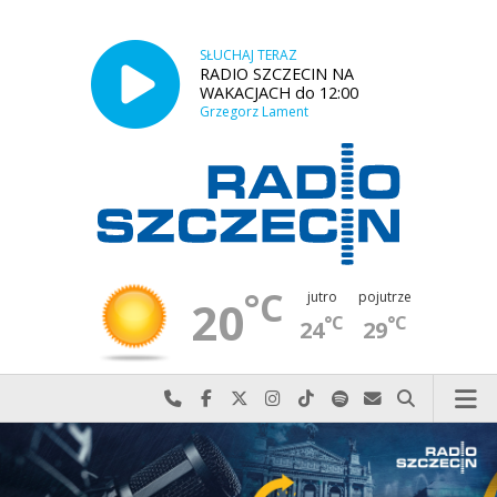
SŁUCHAJ TERAZ
RADIO SZCZECIN NA
WAKACJACH do 12:00
Grzegorz Lament
°C
jutro
pojutrze
20
°C
°C
24
29
Najlepiej po prostu do nas zadzwoń
Odwiedź nas na Facebook-u
Odwiedź nas na X
Odwiedź nas na Instagram-ie
Odwiedź nas na TikTok-u
Szukaj nas na Spotify
Wyślij do nas w
Szukaj