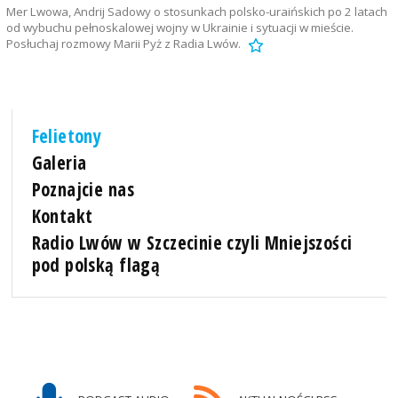
Mer Lwowa, Andrij Sadowy o stosunkach polsko-uraińskich po 2 latach
od wybuchu pełnoskalowej wojny w Ukrainie i sytuacji w mieście.
Posłuchaj rozmowy Marii Pyż z Radia Lwów.
Felietony
Galeria
Poznajcie nas
Kontakt
Radio Lwów w Szczecinie czyli Mniejszości
pod polską flagą