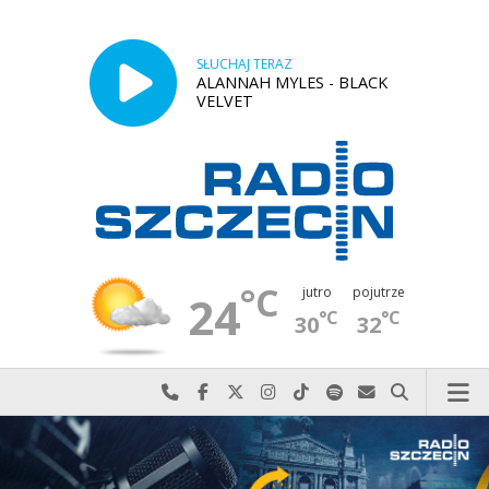
SŁUCHAJ TERAZ
ALANNAH MYLES - BLACK
VELVET
°C
jutro
pojutrze
24
°C
°C
30
32
Najlepiej po prostu do nas zadzwoń
Odwiedź nas na Facebook-u
Odwiedź nas na X
Odwiedź nas na Instagram-ie
Odwiedź nas na TikTok-u
Szukaj nas na Spotify
Wyślij do nas w
Szukaj