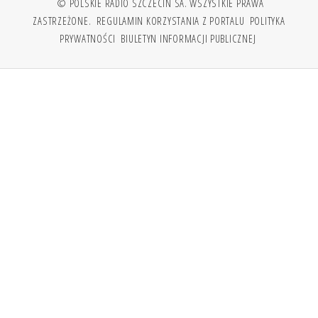
© POLSKIE RADIO SZCZECIN SA. WSZYSTKIE PRAWA
ZASTRZEŻONE.
REGULAMIN KORZYSTANIA Z PORTALU
POLITYKA
PRYWATNOŚCI
BIULETYN INFORMACJI PUBLICZNEJ