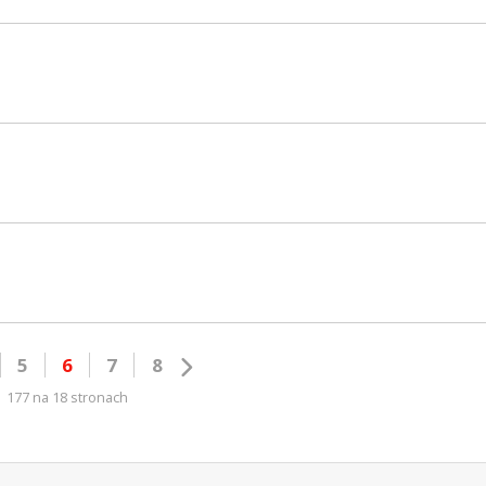
5
6
7
8
177 na 18 stronach