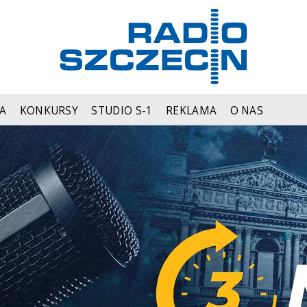
A
KONKURSY
STUDIO S-1
REKLAMA
O NAS