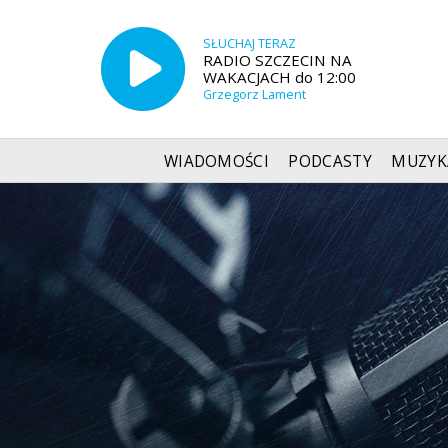
SŁUCHAJ TERAZ
RADIO SZCZECIN NA
WAKACJACH do 12:00
Grzegorz Lament
WIADOMOŚCI
PODCASTY
MUZYK