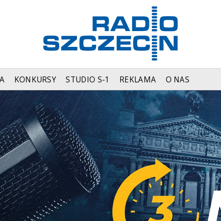
A
KONKURSY
STUDIO S-1
REKLAMA
O NAS