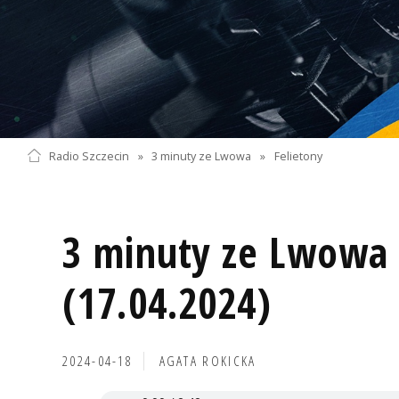
Radio Szczecin
»
3 minuty ze Lwowa
»
Felietony
3 minuty ze Lwowa 
(17.04.2024)
2024-04-18
AGATA ROKICKA