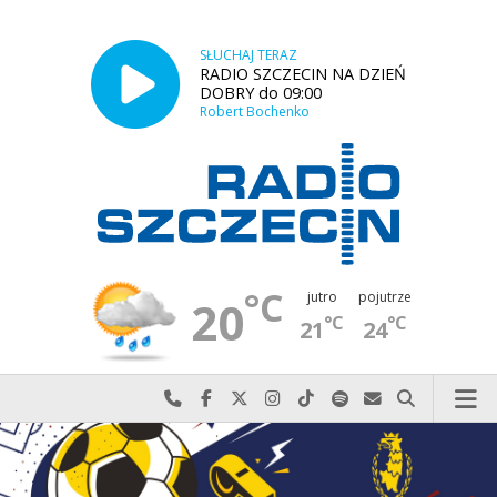
SŁUCHAJ TERAZ
RADIO SZCZECIN NA DZIEŃ
DOBRY do 09:00
Robert Bochenko
°C
jutro
pojutrze
20
°C
°C
21
24
Najlepiej po prostu do nas zadzwoń
Odwiedź nas na Facebook-u
Odwiedź nas na X
Odwiedź nas na Instagram-ie
Odwiedź nas na TikTok-u
Szukaj nas na Spotify
Wyślij do nas w
Szukaj