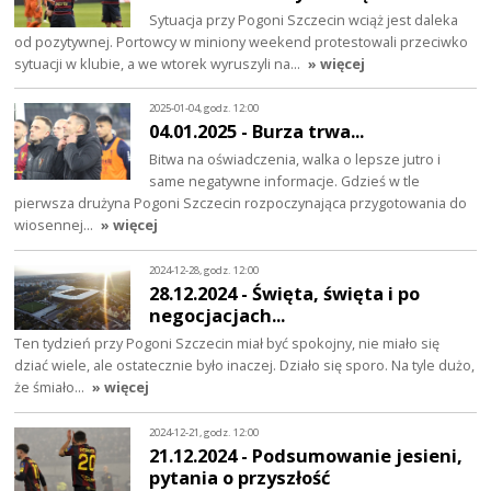
Sytuacja przy Pogoni Szczecin wciąż jest daleka
od pozytywnej. Portowcy w miniony weekend protestowali przeciwko
sytuacji w klubie, a we wtorek wyruszyli na…
» więcej
2025-01-04, godz. 12:00
04.01.2025 - Burza trwa...
Bitwa na oświadczenia, walka o lepsze jutro i
same negatywne informacje. Gdzieś w tle
pierwsza drużyna Pogoni Szczecin rozpoczynająca przygotowania do
wiosennej…
» więcej
2024-12-28, godz. 12:00
28.12.2024 - Święta, święta i po
negocjacjach...
Ten tydzień przy Pogoni Szczecin miał być spokojny, nie miało się
dziać wiele, ale ostatecznie było inaczej. Działo się sporo. Na tyle dużo,
że śmiało…
» więcej
2024-12-21, godz. 12:00
21.12.2024 - Podsumowanie jesieni,
pytania o przyszłość