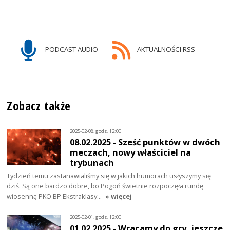
PODCAST AUDIO
AKTUALNOŚCI RSS
Zobacz także
2025-02-08, godz. 12:00
08.02.2025 - Sześć punktów w dwóch
meczach, nowy właściciel na
trybunach
Tydzień temu zastanawialiśmy się w jakich humorach usłyszymy się
dziś. Są one bardzo dobre, bo Pogoń świetnie rozpoczęła rundę
wiosenną PKO BP Ekstraklasy…
» więcej
2025-02-01, godz. 12:00
01.02.2025 - Wracamy do gry, jeszcze