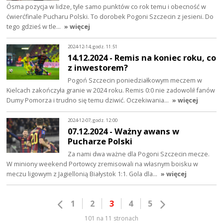
Ósma pozycja w lidze, tyle samo punktów co rok temu i obecność w
ćwierćfinale Pucharu Polski. To dorobek Pogoni Szczecin z jesieni. Do
tego gdzieś w tle…
» więcej
2024-12-14, godz. 11:51
14.12.2024 - Remis na koniec roku, co
z inwestorem?
Pogoń Szczecin poniedziałkowym meczem w
Kielcach zakończyła granie w 2024 roku. Remis 0:0 nie zadowolił fanów
Dumy Pomorza i trudno się temu dziwić. Oczekiwania…
» więcej
2024-12-07, godz. 12:00
07.12.2024 - Ważny awans w
Pucharze Polski
Za nami dwa ważne dla Pogoni Szczecin mecze.
W miniony weekend Portowcy zremisowali na własnym boisku w
meczu ligowym z Jagiellonią Białystok 1:1. Gola dla…
» więcej
1
2
3
4
5
101 na 11 stronach