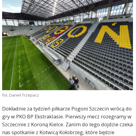
fot. Daniel Trzepacz
Dokładnie za tydzień piłkarze Pogoni Szczecin wrócą do
gry w PKO BP Ekstraklasie. Pierwszy mecz rozegramy w
Szczecinie z Koroną Kielce. Zanim do tego dojdzie czeka
nas spotkanie z Kotwicą Kołobrzeg, które będzie