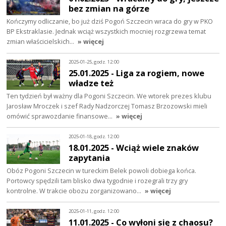
bez zmian na górze
Kończymy odliczanie, bo już dziś Pogoń Szczecin wraca do gry w PKO
BP Ekstraklasie. Jednak wciąż wszystkich mocniej rozgrzewa temat
zmian właścicielskich…
» więcej
2025-01-25, godz. 12:00
25.01.2025 - Liga za rogiem, nowe
władze też
Ten tydzień był ważny dla Pogoni Szczecin. We wtorek prezes klubu
Jarosław Mroczek i szef Rady Nadzorczej Tomasz Brzozowski mieli
omówić sprawozdanie finansowe…
» więcej
2025-01-18, godz. 12:00
18.01.2025 - Wciąż wiele znaków
zapytania
Obóz Pogoni Szczecin w tureckim Belek powoli dobiega końca.
Portowcy spędzili tam blisko dwa tygodnie i rozegrali trzy gry
kontrolne. W trakcie obozu zorganizowano…
» więcej
2025-01-11, godz. 12:00
11.01.2025 - Co wyłoni się z chaosu?