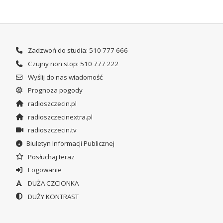
Zadzwoń do studia: 510 777 666
Czujny non stop: 510 777 222
Wyślij do nas wiadomość
Prognoza pogody
radioszczecin.pl
radioszczecinextra.pl
radioszczecin.tv
Biuletyn Informacji Publicznej
Posłuchaj teraz
Logowanie
DUŻA CZCIONKA
DUŻY KONTRAST