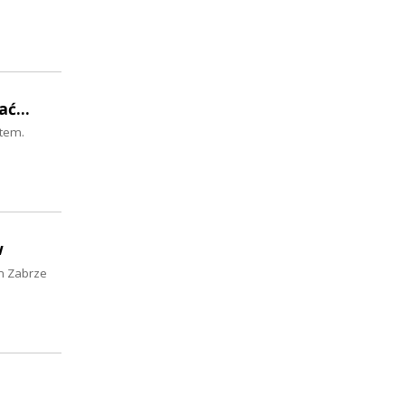
ć...
stem.
w
em Zabrze