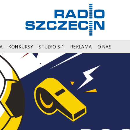
A
KONKURSY
STUDIO S-1
REKLAMA
O NAS