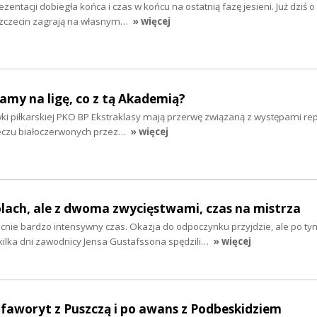
entacji dobiegła końca i czas w końcu na ostatnią fazę jesieni. Już dziś o
Szczecin zagrają na własnym…
» więcej
kamy na ligę, co z tą Akademią?
i piłkarskiej PKO BP Ekstraklasy mają przerwę związaną z występami rep
eczu białoczerwonych przez…
» więcej
ólach, ale z dwoma zwycięstwami, czas na mistrza
nie bardzo intensywny czas. Okazja do odpoczynku przyjdzie, ale po ty
kilka dni zawodnicy Jensa Gustafssona spędzili…
» więcej
o faworyt z Puszczą i po awans z Podbeskidziem