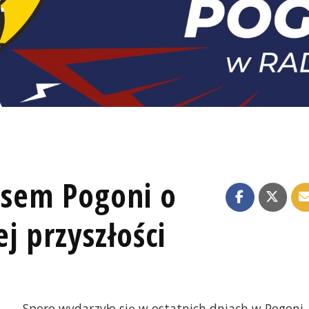
esem Pogoni o
ej przyszłości
Sporo wydarzyło się w ostatnich dniach w Pogoni