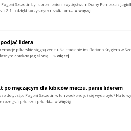
ce Pogoni Szczecin byli opromienieni zwycięstwem Dumy Pomorza z Jagiel
rali 2:1, a dzięki korzystnym rezultatom…
» więcej
 podjąć lidera
0 emocje piłkarskie sięgną zenitu. Na stadionie im. Floriana Krygiera w Szc
asnym obiekcie Jagiellonię…
» więcej
kt po męczącym dla kibiców meczu, panie liderem
sze dotyczące Pogoni Szczecin w ten weekend już się wydarzyło? Na to wy
 rozegrali piłkarze i piłkarki…
» więcej