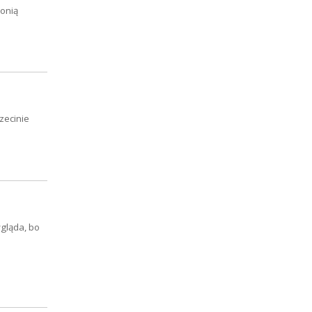
lonią
zecinie
gląda, bo