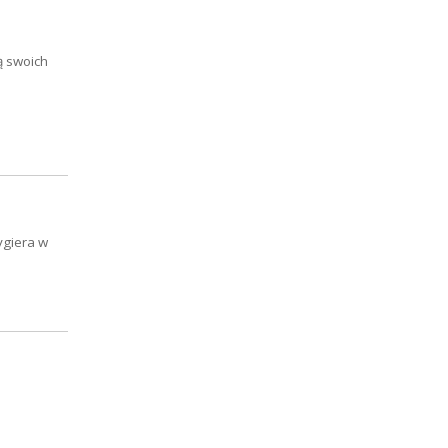
ą swoich
ygiera w