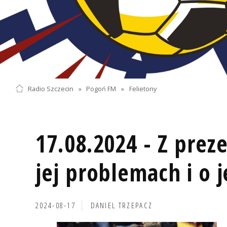
Radio Szczecin
»
Pogoń FM
»
Felietony
17.08.2024 - Z prez
jej problemach i o j
2024-08-17
DANIEL TRZEPACZ