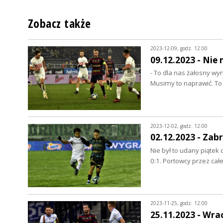
Zobacz także
2023-12-09, godz. 12:00
09.12.2023 - Nie
- To dla nas żałosny wyn
Musimy to naprawić. T
2023-12-02, godz. 12:00
02.12.2023 - Za
Nie był to udany piątek
0:1. Portowcy przez cał
2023-11-25, godz. 12:00
25.11.2023 - Wr