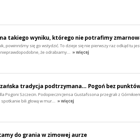
 ma takiego wyniku, którego nie potrafimy zmarnowa
ik, powinniśmy się go wstydzić. To dzieje się nie pierwszy raz odkąd tu je
o nieprawdopodobne, że odrabiamy…
» więcej
brzańska tradycja podtrzymana... Pogoń bez punktó
 dla Pogoni Szczecin. Podopieczni Jensa Gustafssona przegrali z Górniki
e spotkanie bili głową w mur…
» więcej
acamy do grania w zimowej aurze