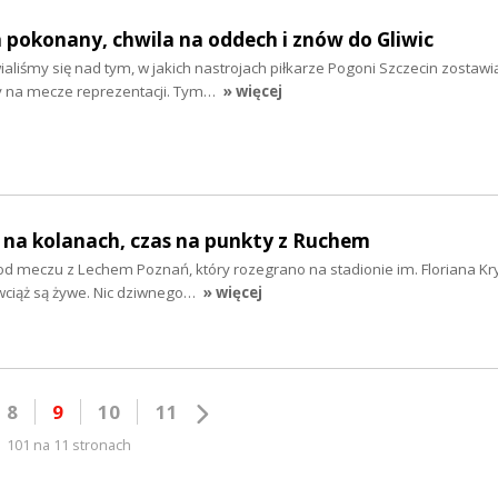
h pokonany, chwila na oddech i znów do Gliwic
liśmy się nad tym, w jakich nastrojach piłkarze Pogoni Szczecin zostawi
y na mecze reprezentacji. Tym…
» więcej
h na kolanach, czas na punkty z Ruchem
ń od meczu z Lechem Poznań, który rozegrano na stadionie im. Floriana Kr
 wciąż są żywe. Nic dziwnego…
» więcej
8
9
10
11
101 na 11 stronach