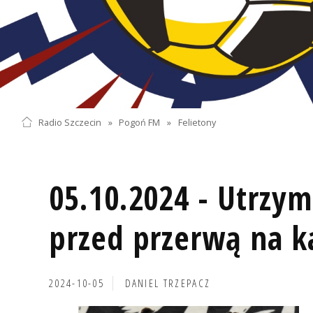
Radio Szczecin
»
Pogoń FM
»
Felietony
05.10.2024 - Utrzym
przed przerwą na k
2024-10-05
DANIEL TRZEPACZ