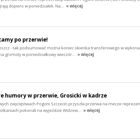
grają dopiero w poniedziałek. Na…
» więcej
camy po przerwie!
deszcz - tak podsumować można koniec okienka transferowego w wykona
li na grzmoty w poniedziałkowy wieczór…
» więcej
re humory w przerwie, Grosicki w kadrze
owych zwycięstwach Pogoni Szczecin przyszła przerwa na mecze reprezent
potkaniach pokonali na wyjeździe Widzew…
» więcej