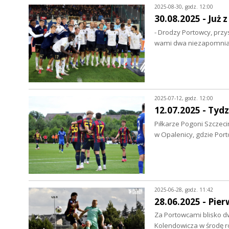
2025-08-30, godz. 12:00
30.08.2025 - Już
- Drodzy Portowcy, przy
wami dwa niezapomnian
2025-07-12, godz. 12:00
12.07.2025 - Tydz
Piłkarze Pogoni Szczeci
w Opalenicy, gdzie Port
2025-06-28, godz. 11:42
28.06.2025 - Pie
Za Portowcami blisko d
Kolendowicza w środę r