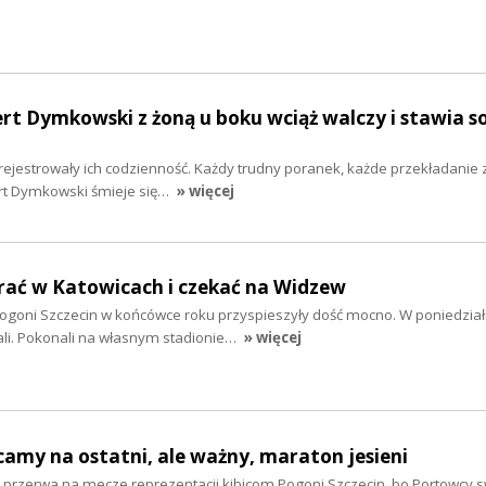
ert Dymkowski z żoną u boku wciąż walczy i stawia s
ejestrowały ich codzienność. Każdy trudny poranek, każde przekładanie z
rt Dymkowski śmieje się…
» więcej
rać w Katowicach i czekać na Widzew
ogoni Szczecin w końcówce roku przyspieszyły dość mocno. W poniedzia
li. Pokonali na własnym stadionie…
» więcej
camy na ostatni, ale ważny, maraton jesieni
a przerwa na mecze reprezentacji kibicom Pogoni Szczecin, bo Portowcy 