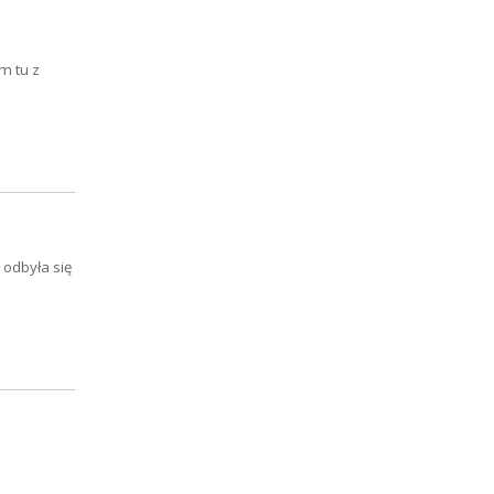
m tu z
 odbyła się