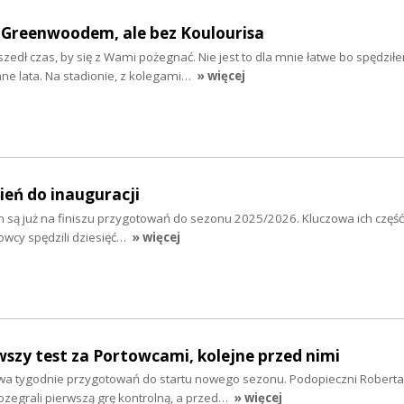
 z Greenwoodem, ale bez Koulourisa
szedł czas, by się z Wami pożegnać. Nie jest to dla mnie łatwe bo spędziłe
e lata. Na stadionie, z kolegami…
» więcej
ień do inauguracji
n są już na finiszu przygotowań do sezonu 2025/2026. Kluczowa ich część
owcy spędzili dziesięć…
» więcej
rwszy test za Portowcami, kolejne przed nimi
wa tygodnie przygotowań do startu nowego sezonu. Podopieczni Roberta
ozegrali pierwszą grę kontrolną, a przed…
» więcej