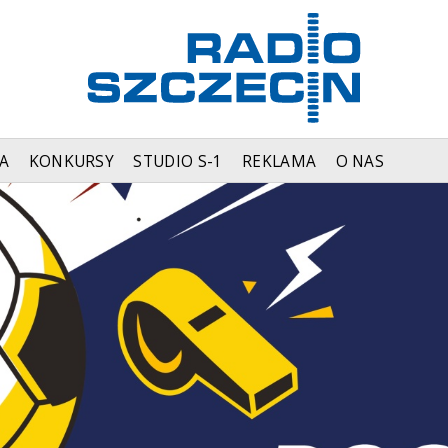
A
KONKURSY
STUDIO S-1
REKLAMA
O NAS