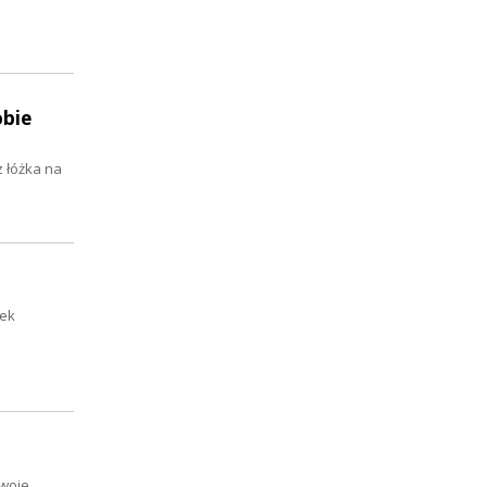
obie
 łóżka na
łek
swoje