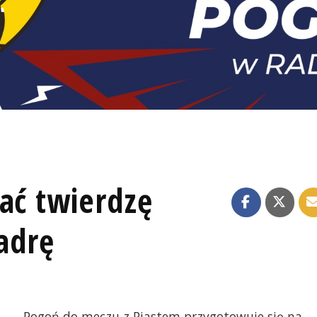
ać twierdzę
adrę
Pogoń do meczu z Piastem przygotowuje się na