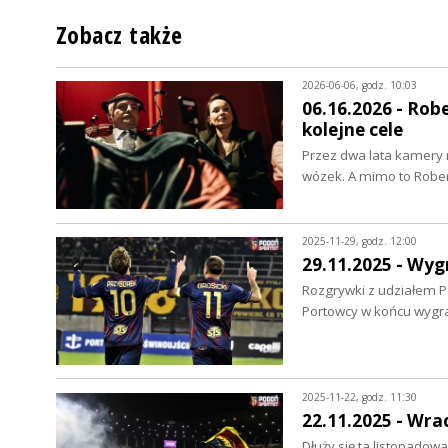
Zobacz także
2026-06-06, godz. 10:03
06.16.2026 - Rob
kolejne cele
Przez dwa lata kamery r
wózek. A mimo to Robe
2025-11-29, godz. 12:00
29.11.2025 - Wyg
Rozgrywki z udziałem P
Portowcy w końcu wygra
2025-11-22, godz. 11:30
22.11.2025 - Wra
Dłuży się ta listopadow