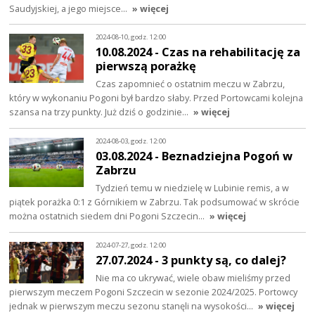
Saudyjskiej, a jego miejsce…
» więcej
2024-08-10, godz. 12:00
10.08.2024 - Czas na rehabilitację za
pierwszą porażkę
Czas zapomnieć o ostatnim meczu w Zabrzu,
który w wykonaniu Pogoni był bardzo słaby. Przed Portowcami kolejna
szansa na trzy punkty. Już dziś o godzinie…
» więcej
2024-08-03, godz. 12:00
03.08.2024 - Beznadziejna Pogoń w
Zabrzu
Tydzień temu w niedzielę w Lubinie remis, a w
piątek porażka 0:1 z Górnikiem w Zabrzu. Tak podsumować w skrócie
można ostatnich siedem dni Pogoni Szczecin…
» więcej
2024-07-27, godz. 12:00
27.07.2024 - 3 punkty są, co dalej?
Nie ma co ukrywać, wiele obaw mieliśmy przed
pierwszym meczem Pogoni Szczecin w sezonie 2024/2025. Portowcy
jednak w pierwszym meczu sezonu stanęli na wysokości…
» więcej