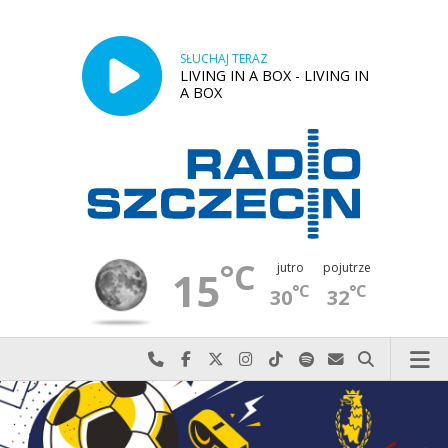
SŁUCHAJ TERAZ
LIVING IN A BOX - LIVING IN
A BOX
°C
jutro
pojutrze
15
°C
°C
30
32
Najlepiej po prostu do nas zadzwoń
Odwiedź nas na Facebook-u
Odwiedź nas na X
Odwiedź nas na Instagram-ie
Odwiedź nas na TikTok-u
Szukaj nas na Spotify
Wyślij do nas w
Szukaj