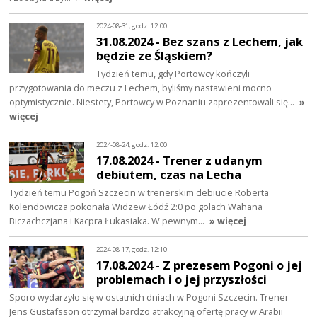
2024-08-31, godz. 12:00
31.08.2024 - Bez szans z Lechem, jak
będzie ze Śląskiem?
Tydzień temu, gdy Portowcy kończyli
przygotowania do meczu z Lechem, byliśmy nastawieni mocno
optymistycznie. Niestety, Portowcy w Poznaniu zaprezentowali się…
»
więcej
2024-08-24, godz. 12:00
17.08.2024 - Trener z udanym
debiutem, czas na Lecha
Tydzień temu Pogoń Szczecin w trenerskim debiucie Roberta
Kolendowicza pokonała Widzew Łódź 2:0 po golach Wahana
Biczachczjana i Kacpra Łukasiaka. W pewnym…
» więcej
2024-08-17, godz. 12:10
17.08.2024 - Z prezesem Pogoni o jej
problemach i o jej przyszłości
Sporo wydarzyło się w ostatnich dniach w Pogoni Szczecin. Trener
Jens Gustafsson otrzymał bardzo atrakcyjną ofertę pracy w Arabii