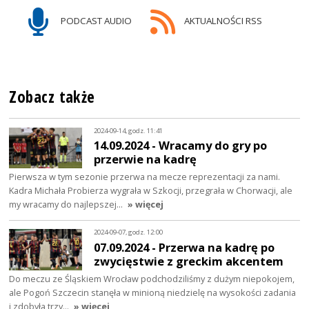
PODCAST AUDIO
AKTUALNOŚCI RSS
Zobacz także
2024-09-14, godz. 11:41
14.09.2024 - Wracamy do gry po
przerwie na kadrę
Pierwsza w tym sezonie przerwa na mecze reprezentacji za nami.
Kadra Michała Probierza wygrała w Szkocji, przegrała w Chorwacji, ale
my wracamy do najlepszej…
» więcej
2024-09-07, godz. 12:00
07.09.2024 - Przerwa na kadrę po
zwycięstwie z greckim akcentem
Do meczu ze Śląskiem Wrocław podchodziliśmy z dużym niepokojem,
ale Pogoń Szczecin stanęła w minioną niedzielę na wysokości zadania
i zdobyła trzy…
» więcej