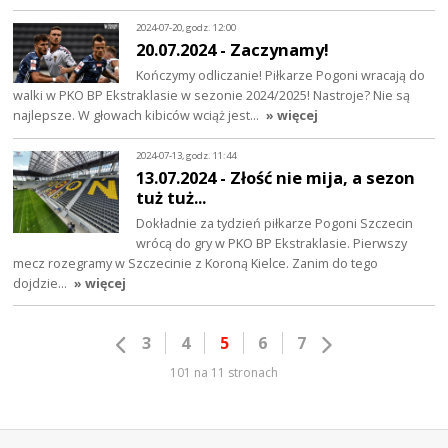
2024-07-20, godz. 12:00
20.07.2024 - Zaczynamy!
Kończymy odliczanie! Piłkarze Pogoni wracają do
walki w PKO BP Ekstraklasie w sezonie 2024/2025! Nastroje? Nie są
najlepsze. W głowach kibiców wciąż jest…
» więcej
2024-07-13, godz. 11:44
13.07.2024 - Złość nie mija, a sezon
tuż tuż...
Dokładnie za tydzień piłkarze Pogoni Szczecin
wrócą do gry w PKO BP Ekstraklasie. Pierwszy
mecz rozegramy w Szczecinie z Koroną Kielce. Zanim do tego
dojdzie…
» więcej
3
4
5
6
7
101 na 11 stronach