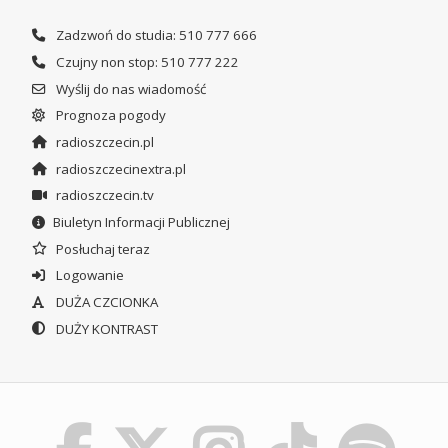
Zadzwoń do studia: 510 777 666
Czujny non stop: 510 777 222
Wyślij do nas wiadomość
Prognoza pogody
radioszczecin.pl
radioszczecinextra.pl
radioszczecin.tv
Biuletyn Informacji Publicznej
Posłuchaj teraz
Logowanie
DUŻA CZCIONKA
DUŻY KONTRAST