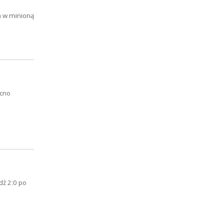
a w minioną
ocno
ź 2:0 po