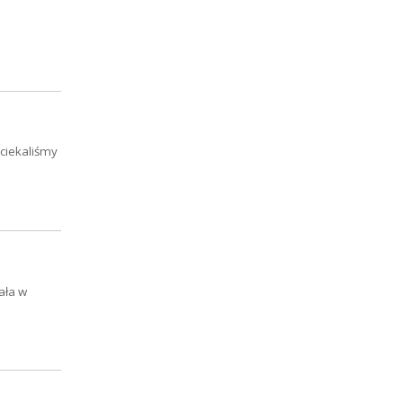
ściekaliśmy
ała w