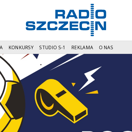
A
KONKURSY
STUDIO S-1
REKLAMA
O NAS