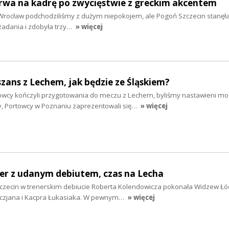
erwa na kadrę po zwycięstwie z greckim akcentem
rocław podchodziliśmy z dużym niepokojem, ale Pogoń Szczecin stanęł
zadania i zdobyła trzy…
» więcej
szans z Lechem, jak będzie ze Śląskiem?
owcy kończyli przygotowania do meczu z Lechem, byliśmy nastawieni m
ty, Portowcy w Poznaniu zaprezentowali się…
» więcej
ner z udanym debiutem, czas na Lecha
zecin w trenerskim debiucie Roberta Kolendowicza pokonała Widzew Łód
czjana i Kacpra Łukasiaka. W pewnym…
» więcej