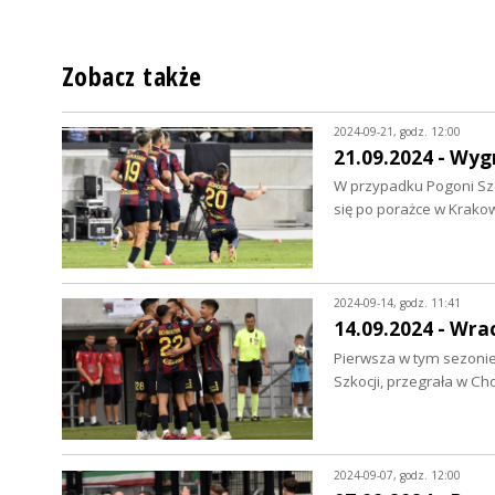
Zobacz także
2024-09-21, godz. 12:00
21.09.2024 - Wyg
W przypadku Pogoni Szcz
się po porażce w Krako
2024-09-14, godz. 11:41
14.09.2024 - Wra
Pierwsza w tym sezonie
Szkocji, przegrała w C
2024-09-07, godz. 12:00