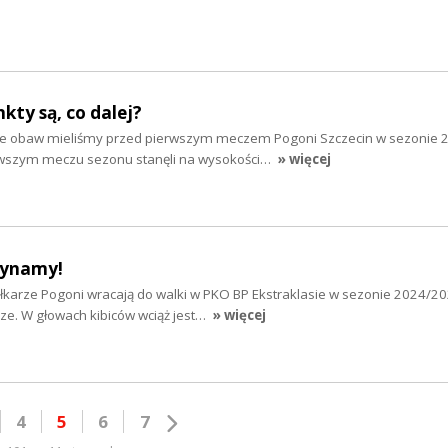
nkty są, co dalej?
ele obaw mieliśmy przed pierwszym meczem Pogoni Szczecin w sezonie 
rwszym meczu sezonu stanęli na wysokości…
» więcej
zynamy!
iłkarze Pogoni wracają do walki w PKO BP Ekstraklasie w sezonie 2024/20
sze. W głowach kibiców wciąż jest…
» więcej
4
5
6
7