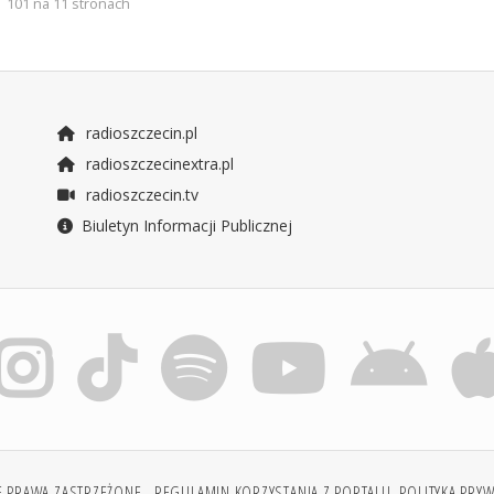
101 na 11 stronach
radioszczecin.pl
radioszczecinextra.pl
radioszczecin.tv
Biuletyn Informacji Publicznej
E PRAWA ZASTRZEŻONE.
REGULAMIN KORZYSTANIA Z PORTALU
POLITYKA PRY