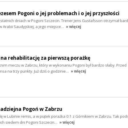
ezesem Pogoni o jej problemach i o jej przyszłości
statnich dniach w Pogoni Szczecin. Trener Jens Gustafsson otrzymał bar
 w Arabii Saudyjskiej, a jego miejsce…
» więcej
 na rehabilitację za pierwszą porażkę
nim meczu w Zabrzu, który w wykonaniu Pogoni był bardzo słaby. Przed
sa na trzy punkty. Już dziś o godzinie…
» więcej
nadziejna Pogoń w Zabrzu
lę w Lubinie remis, a w piątek porażka 0:1 z Górnikiem w Zabrzu. Tak p
ich siedem dni Pogoni Szczecin…
» więcej