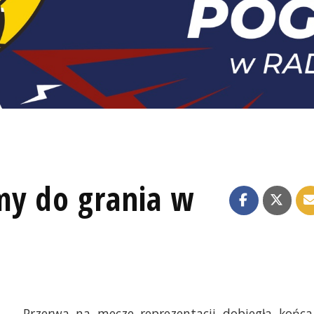
my do grania w
Przerwa na mecze reprezentacji dobiegła końca