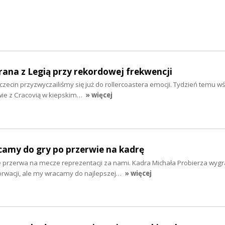
rana z Legią przy rekordowej frekwencji
ecin przyzwyczailiśmy się już do rollercoastera emocji. Tydzień temu w
wie z Cracovią w kiepskim…
» więcej
camy do gry po przerwie na kadrę
 przerwa na mecze reprezentacji za nami. Kadra Michała Probierza wygr
horwacji, ale my wracamy do najlepszej…
» więcej