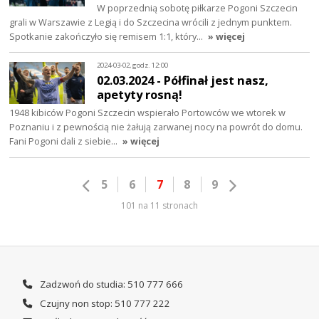
W poprzednią sobotę piłkarze Pogoni Szczecin
grali w Warszawie z Legią i do Szczecina wrócili z jednym punktem.
Spotkanie zakończyło się remisem 1:1, który…
» więcej
2024-03-02, godz. 12:00
02.03.2024 - Półfinał jest nasz,
apetyty rosną!
1948 kibiców Pogoni Szczecin wspierało Portowców we wtorek w
Poznaniu i z pewnością nie żałują zarwanej nocy na powrót do domu.
Fani Pogoni dali z siebie…
» więcej
5
6
7
8
9
101 na 11 stronach
Zadzwoń do studia: 510 777 666
Czujny non stop: 510 777 222