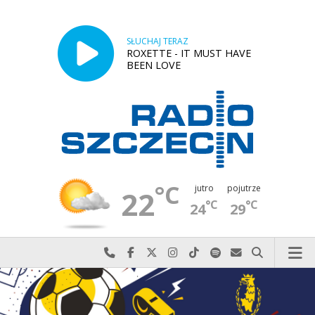
SŁUCHAJ TERAZ
ROXETTE - IT MUST HAVE
BEEN LOVE
°C
jutro
pojutrze
22
°C
°C
24
29
Najlepiej po prostu do nas zadzwoń
Odwiedź nas na Facebook-u
Odwiedź nas na X
Odwiedź nas na Instagram-ie
Odwiedź nas na TikTok-u
Szukaj nas na Spotify
Wyślij do nas w
Szukaj