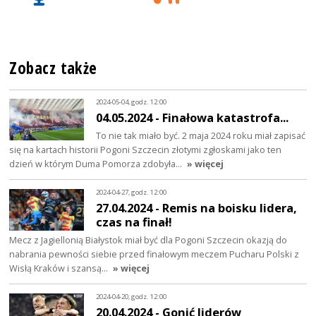
Zobacz także
2024-05-04, godz. 12:00
04.05.2024 - Finałowa katastrofa...
To nie tak miało być. 2 maja 2024 roku miał zapisać
się na kartach historii Pogoni Szczecin złotymi zgłoskami jako ten
dzień w którym Duma Pomorza zdobyła…
» więcej
2024-04-27, godz. 12:00
27.04.2024 - Remis na boisku lidera,
czas na finał!
Mecz z Jagiellonią Białystok miał być dla Pogoni Szczecin okazją do
nabrania pewności siebie przed finałowym meczem Pucharu Polski z
Wisłą Kraków i szansą…
» więcej
2024-04-20, godz. 12:00
20.04.2024 - Gonić liderów