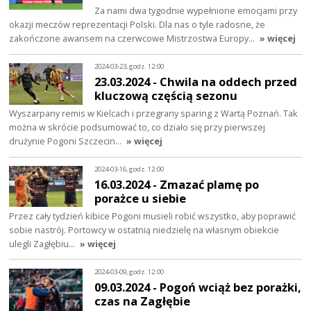
Za nami dwa tygodnie wypełnione emocjami przy
okazji meczów reprezentacji Polski. Dla nas o tyle radosne, że
zakończone awansem na czerwcowe Mistrzostwa Europy…
» więcej
2024-03-23, godz. 12:00
23.03.2024 - Chwila na oddech przed
kluczową częścią sezonu
Wyszarpany remis w Kielcach i przegrany sparing z Wartą Poznań. Tak
można w skrócie podsumować to, co działo się przy pierwszej
drużynie Pogoni Szczecin…
» więcej
2024-03-16, godz. 12:00
16.03.2024 - Zmazać plamę po
porażce u siebie
Przez cały tydzień kibice Pogoni musieli robić wszystko, aby poprawić
sobie nastrój. Portowcy w ostatnią niedzielę na własnym obiekcie
ulegli Zagłębiu…
» więcej
2024-03-09, godz. 12:00
09.03.2024 - Pogoń wciąż bez porażki,
czas na Zagłębie