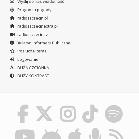
Wyślij do nas wiadomość
Prognoza pogody
radioszczecin.pl
radioszczecinextra.pl
radioszczecin.tv
Biuletyn Informacji Publicznej
Posłuchaj teraz
Logowanie
DUŻA CZCIONKA
DUŻY KONTRAST