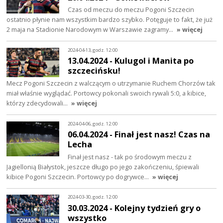
Czas od meczu do meczu Pogoni Szczecin
ostatnio płynie nam wszystkim bardzo szybko. Potęguje to fakt, że już
2 maja na Stadionie Narodowym w Warszawie zagramy…
» więcej
2024-04-13, godz. 12:00
13.04.2024 - Kulugol i Manita po
szczecińsku!
Mecz Pogoni Szczecin z walczącym o utrzymanie Ruchem Chorzów tak
miał właśnie wyglądać. Portowcy pokonali swoich rywali 5:0, a kibice,
którzy zdecydowali…
» więcej
2024-04-06, godz. 12:00
06.04.2024 - Finał jest nasz! Czas na
Lecha
Finał jest nasz - tak po środowym meczu z
Jagiellonią Białystok, jeszcze długo po jego zakończeniu, śpiewali
kibice Pogoni Szczecin. Portowcy po dogrywce…
» więcej
2024-03-30, godz. 12:00
30.03.2024 - Kolejny tydzień gry o
wszystko