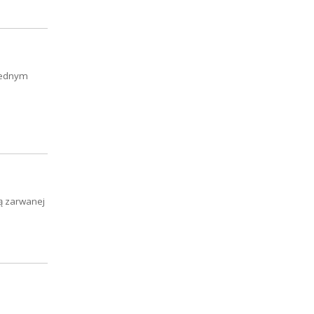
 jednym
ą zarwanej