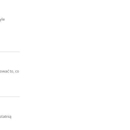
yle
ować to, co
statnią