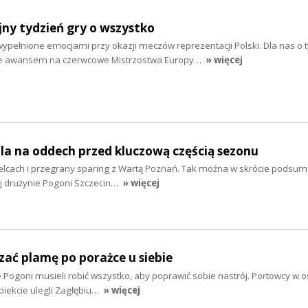
ejny tydzień gry o wszystko
ypełnione emocjami przy okazji meczów reprezentacji Polski. Dla nas o t
ne awansem na czerwcowe Mistrzostwa Europy…
» więcej
ila na oddech przed kluczową częścią sezonu
lcach i przegrany sparing z Wartą Poznań. Tak można w skrócie podsum
ej drużynie Pogoni Szczecin…
» więcej
zać plamę po porażce u siebie
e Pogoni musieli robić wszystko, aby poprawić sobie nastrój. Portowcy w o
biekcie ulegli Zagłębiu…
» więcej