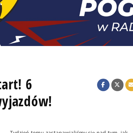
art! 6
yjazdów!
Tydzień temu zastanawialiśmy się nad tym, jak