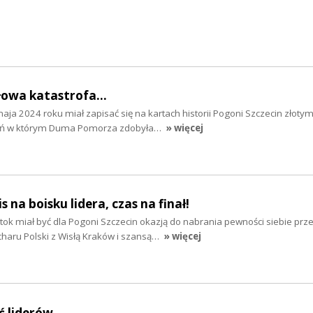
łowa katastrofa...
maja 2024 roku miał zapisać się na kartach historii Pogoni Szczecin złotym
ień w którym Duma Pomorza zdobyła…
» więcej
s na boisku lidera, czas na finał!
ystok miał być dla Pogoni Szczecin okazją do nabrania pewności siebie prz
aru Polski z Wisłą Kraków i szansą…
» więcej
ć liderów