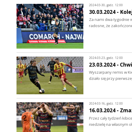
2024-03-30, godz. 12:00
30.03.2024 - Kol
Za nami dwa tygodnie w
radosne, że zakończo
2024-03-23, godz. 12:00
23.03.2024 - Chw
Wyszarpany remis w Kie
działo się przy pierwsz
2024-03-16, godz. 12:00
16.03.2024 - Zma
Przez cały tydzień kibic
niedzielę na własnym o