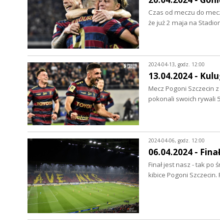
Czas od meczu do meczu
że już 2 maja na Stad
2024-04-13, godz. 12:00
13.04.2024 - Kulu
Mecz Pogoni Szczecin z
pokonali swoich rywali 
2024-04-06, godz. 12:00
06.04.2024 - Fina
Finał jest nasz - tak po
kibice Pogoni Szczecin