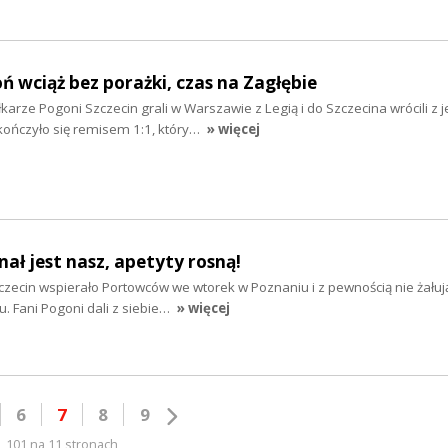
ń wciąż bez porażki, czas na Zagłębie
karze Pogoni Szczecin grali w Warszawie z Legią i do Szczecina wrócili z
ończyło się remisem 1:1, który…
» więcej
inał jest nasz, apetyty rosną!
czecin wspierało Portowców we wtorek w Poznaniu i z pewnością nie żałuj
. Fani Pogoni dali z siebie…
» więcej
6
7
8
9
101 na 11 stronach