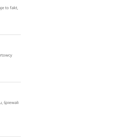
e to fakt,
ortowcy
u, śpiewali