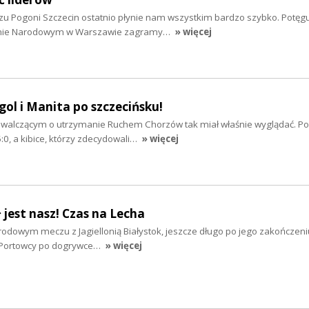
 Pogoni Szczecin ostatnio płynie nam wszystkim bardzo szybko. Potęguj
ionie Narodowym w Warszawie zagramy…
» więcej
gol i Manita po szczecińsku!
 walczącym o utrzymanie Ruchem Chorzów tak miał właśnie wyglądać. P
5:0, a kibice, którzy zdecydowali…
» więcej
ł jest nasz! Czas na Lecha
 środowym meczu z Jagiellonią Białystok, jeszcze długo po jego zakończeni
. Portowcy po dogrywce…
» więcej