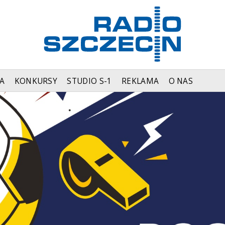
A
KONKURSY
STUDIO S-1
REKLAMA
O NAS