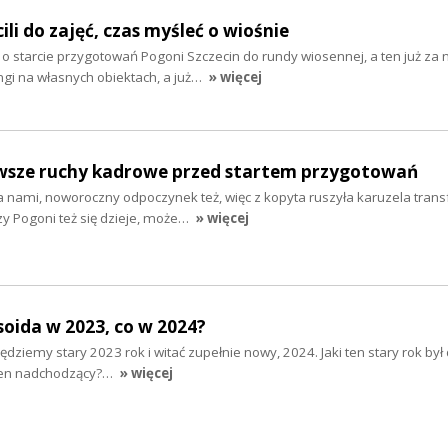
ili do zajęć, czas myśleć o wiośnie
 starcie przygotowań Pogoni Szczecin do rundy wiosennej, a ten już za 
ngi na własnych obiektach, a już…
» więcej
erwsze ruchy kadrowe przed startem przygotowań
 nami, noworoczny odpoczynek też, więc z kopyta ruszyła karuzela tran
zy Pogoni też się dzieje, może…
» więcej
soida w 2023, co w 2024?
ędziemy stary 2023 rok i witać zupełnie nowy, 2024. Jaki ten stary rok był
e ten nadchodzący?…
» więcej