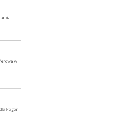
nami.
sferowa w
 dla Pogoni