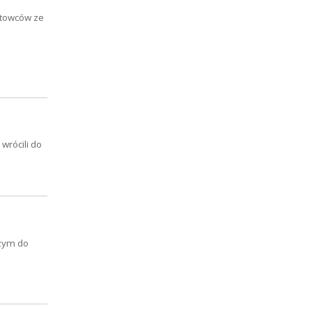
ortowców ze
wrócili do
czym do