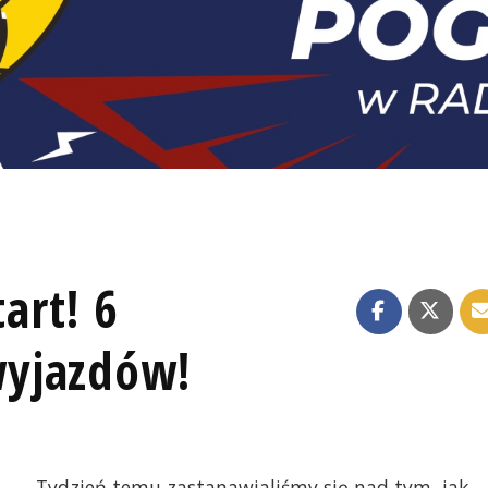
art! 6
yjazdów!
Tydzień temu zastanawialiśmy się nad tym, jak