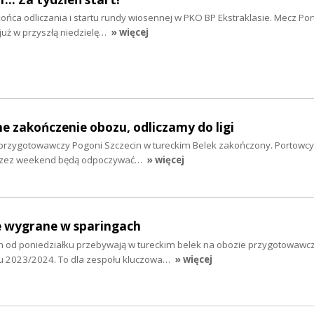
końca odliczania i startu rundy wiosennej w PKO BP Ekstraklasie. Mecz P
już w przyszłą niedzielę…
» więcej
ne zakończenie obozu, odliczamy do ligi
rzygotowawczy Pogoni Szczecin w tureckim Belek zakończony. Portowcy 
 przez weekend będą odpoczywać…
» więcej
e wygrane w sparingach
in od poniedziałku przebywają w tureckim belek na obozie przygotowaw
u 2023/2024. To dla zespołu kluczowa…
» więcej