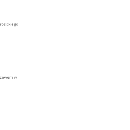
rosickiego
idzewem w