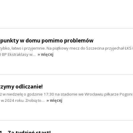
zy punkty w domu pomimo problemów
zybko, łatwo i przyjemnie. Na piątkowy mecz do Szczecina przyjechał ŁKS Ł
O BP Ekstraklasy w…
» więcej
czymy odliczanie!
ż w niedzielę o godzinie 17:30 na stadionie we Wrocławiu piłkarze Pogoni
 w 2024 roku. Zrobią to…
» więcej
 1... Za tydzień start!