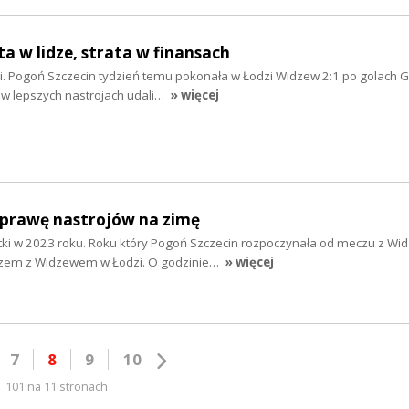
ta w lidze, strata w finansach
i. Pogoń Szczecin tydzień temu pokonała w Łodzi Widzew 2:1 po golach G
 w lepszych nastrojach udali…
» więcej
oprawę nastrojów na zimę
tki w 2023 roku. Roku który Pogoń Szczecin rozpoczynała od meczu z W
eczem z Widzewem w Łodzi. O godzinie…
» więcej
7
8
9
10
101 na 11 stronach