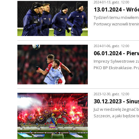
2024-01-13, godz. 12:00
13.01.2024 - Wróc
Tydzień temu mówiłem o
Portowcy wznowili treni
2024-01-06, godz. 12:00
06.01.2024 - Pi
Imprezy Sylwestrowe za
PKO BP Ekstraklasie. Pr
2023-12-30, godz. 12:00
30.12.2023 - Sinu
Już w niedzielę żegnać b
Szczecin, a jaki będzi