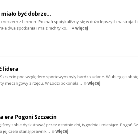
ż miało być dobrze...
d meczem z Lechem Poznań spotykaliśmy się w dużo lepszych nastrojach
ła dwa spotkania i ma z nich tylko…
» więcej
ć lidera
i Szczecin pod względem sportowym były bardzo udane. W ubiegłą sobo
ty mecz ligowy z rzędu. W Łodzi pokonała…
» więcej
a era Pogoni Szczecin
gliśmy sobie dyskutować przez ostatnie dni, tygodnie i miesiące. Pogoń S
na jej czele stanął prawnik…
» więcej