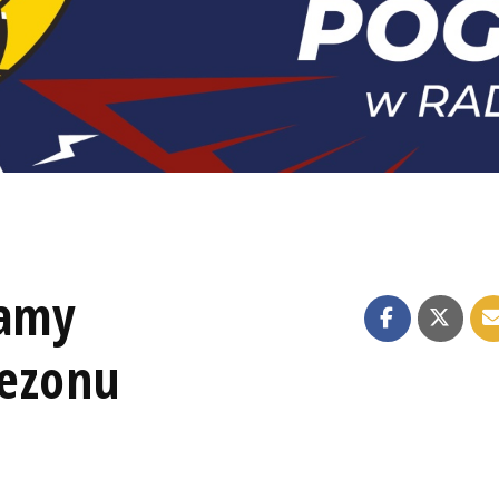
namy
sezonu