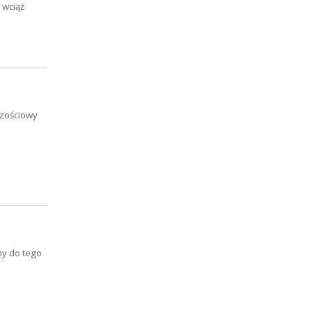
 wciąż
szościowy
my do tego