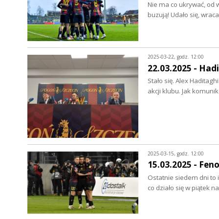
Nie ma co ukrywać, od w
buzują! Udało się, wr
2025-03-22, godz. 12:00
22.03.2025 - Hadi
Stało się. Alex Haditagh
akcji klubu. Jak komun
2025-03-15, godz. 12:00
15.03.2025 - Fe
Ostatnie siedem dni to 
co działo się w piątek 