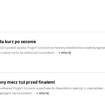
da kurz po sezonie
025 powoli opada. Pogoń Szczecin w miniony weekend w ostatniej ligowej
j szansy na to, by wskoczyć na podium…
» więcej
lony mecz tuż przed finałem!
potkanie! Pogoń Szczecin pojechała do Niepołomic walczyć o zwycięstwo,
ajdujące się na podium…
» więcej