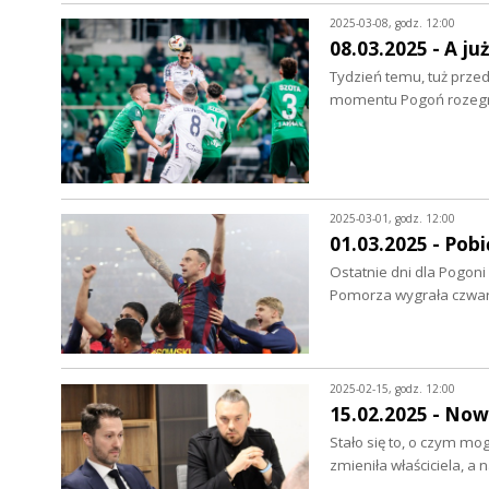
2025-03-08, godz. 12:00
08.03.2025 - A ju
Tydzień temu, tuż prze
momentu Pogoń rozegra
2025-03-01, godz. 12:00
01.03.2025 - Pobi
Ostatnie dni dla Pogon
Pomorza wygrała czwar
2025-02-15, godz. 12:00
15.02.2025 - Now
Stało się to, o czym mo
zmieniła właściciela, a 