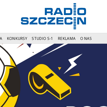
A
KONKURSY
STUDIO S-1
REKLAMA
O NAS