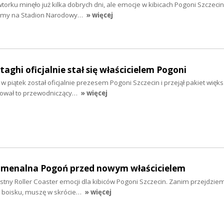
torku minęło już kilka dobrych dni, ale emocje w kibicach Pogoni Szczecin
acamy na Stadion Narodowy…
» więcej
taghi oficjalnie stał się właścicielem Pogoni
i w piątek został oficjalnie prezesem Pogoni Szczecin i przejął pakiet więk
ikował to przewodniczący…
» więcej
nomenalna Pogoń przed nowym właścicielem
istny Roller Coaster emocji dla kibiców Pogoni Szczecin. Zanim przejdzie
na boisku, muszę w skrócie…
» więcej