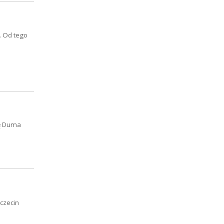
. Od tego
tę Duma
zczecin