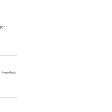
ję na
m tygodniu