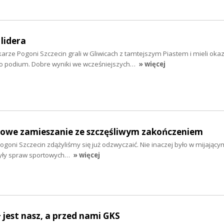
 lidera
rze Pogoni Szczecin grali w Gliwicach z tamtejszym Piastem i mieli okaz
ego podium. Dobre wyniki we wcześniejszych…
» więcej
etowe zamieszanie ze szczęśliwym zakończeniem
oni Szczecin zdążyliśmy się już odzwyczaić. Nie inaczej było w mijający
zyły spraw sportowych…
» więcej
ł jest nasz, a przed nami GKS