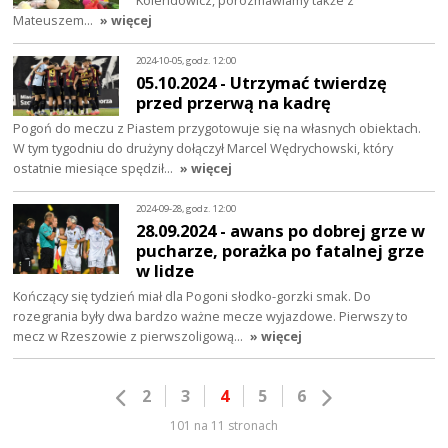
Kolendowicz, porozmawiamy także z
Mateuszem…
» więcej
2024-10-05, godz. 12:00
05.10.2024 - Utrzymać twierdzę
przed przerwą na kadrę
Pogoń do meczu z Piastem przygotowuje się na własnych obiektach.
W tym tygodniu do drużyny dołączył Marcel Wędrychowski, który
ostatnie miesiące spędził…
» więcej
2024-09-28, godz. 12:00
28.09.2024 - awans po dobrej grze w
pucharze, porażka po fatalnej grze
w lidze
Kończący się tydzień miał dla Pogoni słodko-gorzki smak. Do
rozegrania były dwa bardzo ważne mecze wyjazdowe. Pierwszy to
mecz w Rzeszowie z pierwszoligową…
» więcej
2
3
4
5
6
101 na 11 stronach