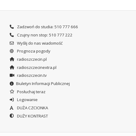
Zadzwoń do studia: 510 777 666
Czujny non stop: 510 777 222
Wyślij do nas wiadomość
Prognoza pogody
radioszczecin.pl
radioszczecinextra.pl
radioszczecin.tv
Biuletyn Informacji Publicznej
Posłuchaj teraz
Logowanie
DUŻA CZCIONKA
DUŻY KONTRAST