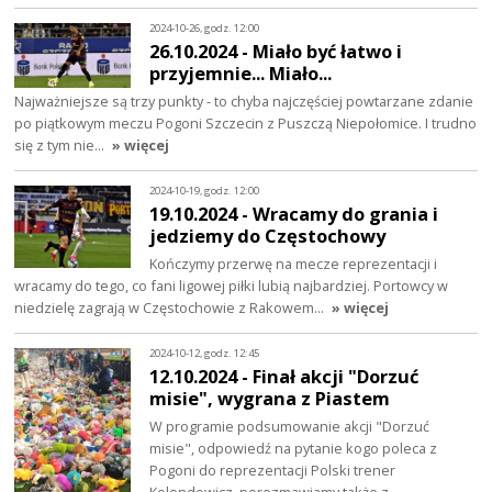
2024-10-26, godz. 12:00
26.10.2024 - Miało być łatwo i
przyjemnie... Miało...
Najważniejsze są trzy punkty - to chyba najczęściej powtarzane zdanie
po piątkowym meczu Pogoni Szczecin z Puszczą Niepołomice. I trudno
się z tym nie…
» więcej
2024-10-19, godz. 12:00
19.10.2024 - Wracamy do grania i
jedziemy do Częstochowy
Kończymy przerwę na mecze reprezentacji i
wracamy do tego, co fani ligowej piłki lubią najbardziej. Portowcy w
niedzielę zagrają w Częstochowie z Rakowem…
» więcej
2024-10-12, godz. 12:45
12.10.2024 - Finał akcji "Dorzuć
misie", wygrana z Piastem
W programie podsumowanie akcji "Dorzuć
misie", odpowiedź na pytanie kogo poleca z
Pogoni do reprezentacji Polski trener