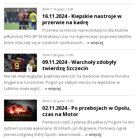
2024-11-16, godz. 12:00
16.11.2024 - Kiepskie nastroje w
przerwie na kadrę
Przerwa na mecze reprezentacji to dla klubów
piłkarskiej PKO BP Ekstraklasy czas na regenerację i poprawę błędów,
które zdarzały się w ostatnich spotkaniach…
» więcej
2024-11-09, godz. 12:00
09.11.2024 - Warchoły zdobyły
twierdzę Szczecin
Nie tak miał wyglądać piątkowy wieczór na stadionie imienia Floriana
Krygiera w Szczecinie. Pogoń po słabym meczu na wyjeździe w
Lublinie miała wyjść…
» więcej
2024-11-02, godz. 12:00
02.11.2024 - Po przebojach w Opolu,
czas na Motor
Pierwsza część zadania dla piłkarzy Pogoni na ten
tydzień została wykonana. W bólach, po dogrywce, Portowcy ograli
pierwszoligową Odrę Opole i awansowali…
» więcej