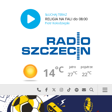
SŁUCHAJ TERAZ
RELIGIA NA FALI do 08:00
Piotr Kołodziejski
°C
jutro
pojutrze
14
°C
°C
27
22
Najlepiej po prostu do nas zadzwoń
Odwiedź nas na Facebook-u
Odwiedź nas na X
Odwiedź nas na Instagram-ie
Odwiedź nas na TikTok-u
Szukaj nas na Spotify
Wyślij do nas w
Szukaj