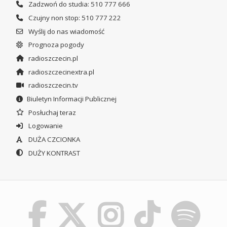
Zadzwoń do studia: 510 777 666
Czujny non stop: 510 777 222
Wyślij do nas wiadomość
Prognoza pogody
radioszczecin.pl
radioszczecinextra.pl
radioszczecin.tv
Biuletyn Informacji Publicznej
Posłuchaj teraz
Logowanie
DUŻA CZCIONKA
DUŻY KONTRAST