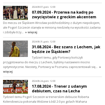
2024-09-07, godz. 12:00
07.09.2024 - Przerwa na kadrę po
zwycięstwie z greckim akcentem
Do meczu ze Śląskiem Wrocław podchodziliśmy z dużym niepokojem,
ale Pogoń Szczecin stanęła w minioną niedzielę na wysokości zadania
i zdobyła trzy…
» więcej
2024-08-31, godz. 12:00
31.08.2024 - Bez szans z Lechem, jak
będzie ze Śląskiem?
Tydzień temu, gdy Portowcy kończyli
przygotowania do meczu z Lechem, byliśmy nastawieni mocno
optymistycznie. Niestety, Portowcy w Poznaniu zaprezentowali się…
»
więcej
2024-08-24, godz. 12:00
17.08.2024 - Trener z udanym
debiutem, czas na Lecha
Tydzień temu Pogoń Szczecin w trenerskim debiucie Roberta
Kolendowicza pokonała Widzew Łódź 2:0 po golach Wahana