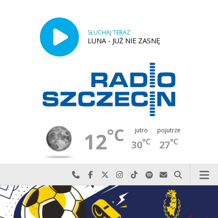
SŁUCHAJ TERAZ
LUNA - JUŻ NIE ZASNĘ
°C
jutro
pojutrze
12
°C
°C
30
27
Najlepiej po prostu do nas zadzwoń
Odwiedź nas na Facebook-u
Odwiedź nas na X
Odwiedź nas na Instagram-ie
Odwiedź nas na TikTok-u
Szukaj nas na Spotify
Wyślij do nas w
Szukaj