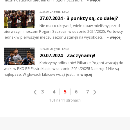
można ostatnich siedem dni Pogoni Szczecin…
» więcej
2024-07-27, godz. 12:00
27.07.2024 - 3 punkty są, co dalej?
Nie ma co ukrywać, wiele obaw mieliśmy przed
pierwszym meczem Pogoni Szczecin w sezonie 2024/2025. Portowcy
jednak w pierwszym meczu sezonu stanęli na wysokości…
» więcej
2024-07-20, godz. 12:00
20.07.2024 - Zaczynamy!
Kończymy odliczanie! Piłkarze Pogoni wracają do
walki w PKO BP Ekstraklasie w sezonie 2024/2025! Nastroje? Nie są
najlepsze. W głowach kibiców wciąż jest…
» więcej
3
4
5
6
7
101 na 11 stronach