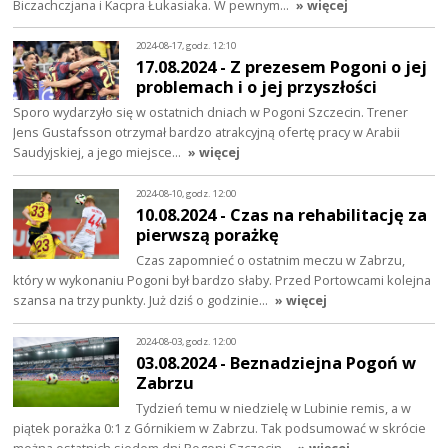
Biczachczjana i Kacpra Łukasiaka. W pewnym…
» więcej
2024-08-17, godz. 12:10
17.08.2024 - Z prezesem Pogoni o jej
problemach i o jej przyszłości
Sporo wydarzyło się w ostatnich dniach w Pogoni Szczecin. Trener
Jens Gustafsson otrzymał bardzo atrakcyjną ofertę pracy w Arabii
Saudyjskiej, a jego miejsce…
» więcej
2024-08-10, godz. 12:00
10.08.2024 - Czas na rehabilitację za
pierwszą porażkę
Czas zapomnieć o ostatnim meczu w Zabrzu,
który w wykonaniu Pogoni był bardzo słaby. Przed Portowcami kolejna
szansa na trzy punkty. Już dziś o godzinie…
» więcej
2024-08-03, godz. 12:00
03.08.2024 - Beznadziejna Pogoń w
Zabrzu
Tydzień temu w niedzielę w Lubinie remis, a w
piątek porażka 0:1 z Górnikiem w Zabrzu. Tak podsumować w skrócie