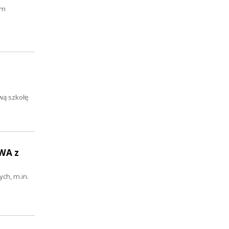
im
wą szkołę
OWA z
ch, m.in.