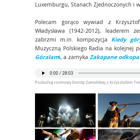
Luxemburgu, Stanach Zjednoczonych i w
Polecam gorąco wywiad z Krzysztof
Władysława (1942-2012), leaderem ze
zabrzmi m.in. kompozycja
Kiedy gór
Muzyczną Polskiego Radia na kolejnej p
Góralam
i
, a zamyka
Zakopane odkopa
Posłuchaj rozmowy Doroty Zamolskiej z Krzysztofem Tr