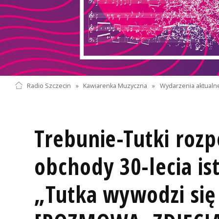
Radio Szczecin
»
Kawiarenka Muzyczna
»
Wydarzenia aktualn
Trebunie-Tutki rozp
obchody 30-lecia is
„Tutka wywodzi się 