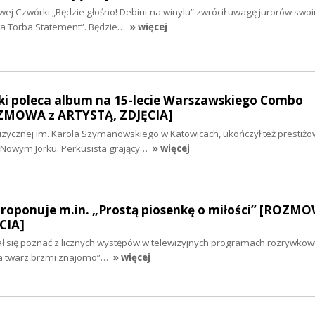
wej Czwórki „Będzie głośno! Debiut na winylu” zwrócił uwagę jurorów swo
na Torba Statement”. Będzie…
» więcej
ski poleca album na 15-lecie Warszawskiego Combo
ZMOWA z ARTYSTĄ, ZDJĘCIA]
uzycznej im. Karola Szymanowskiego w Katowicach, ukończył też prestiżo
Nowym Jorku. Perkusista grający…
» więcej
roponuje m.in. „Prostą piosenkę o miłości” [ROZM
CIA]
ał się poznać z licznych występów w telewizyjnych programach rozrywkowy
ja twarz brzmi znajomo”…
» więcej