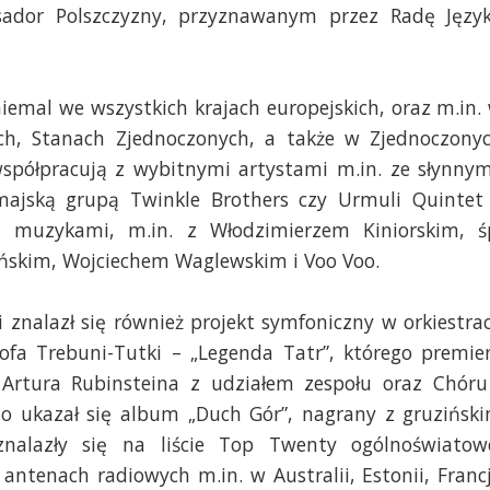
dor Polszczyzny, przyznawanym przez Radę Języ
iemal we wszystkich krajach europejskich, oraz m.in.
ach, Stanach Zjednoczonych, a także w Zjednoczony
spółpracują z wybitnymi artystami m.in. ze słynnym
jską grupą Twinkle Brothers czy Urmuli Quintet
i muzykami, m.in. z Włodzimierzem Kiniorskim, ś
ńskim, Wojciechem Waglewskim i Voo Voo.
nalazł się również projekt symfoniczny w orkiestrac
tofa Trebuni-Tutki – „Legenda Tatr”, którego premie
 Artura Rubinsteina z udziałem zespołu oraz Chóru
wno ukazał się album „Duch Gór”, nagrany z gruzińsk
nalazły się na liście Top Twenty ogólnoświatow
ntenach radiowych m.in. w Australii, Estonii, Francj