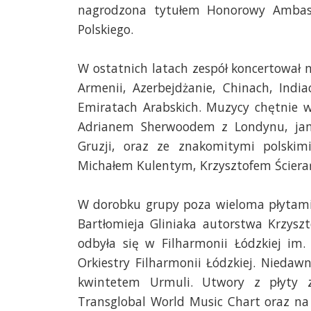
nagrodzona tytułem Honorowy Ambasa
Polskiego.
W ostatnich latach zespół koncertował n
Armenii, Azerbejdżanie, Chinach, Indi
Emiratach Arabskich. Muzycy chętnie w
Adrianem Sherwoodem z Londynu, jama
Gruzji, oraz ze znakomitymi polskim
Michałem Kulentym, Krzysztofem Ściera
W dorobku grupy poza wieloma płytami z
Bartłomieja Gliniaka autorstwa Krzysz
odbyła się w Filharmonii Łódzkiej im.
Orkiestry Filharmonii Łódzkiej. Nieda
kwintetem Urmuli. Utwory z płyty z
Transglobal World Music Chart oraz na a