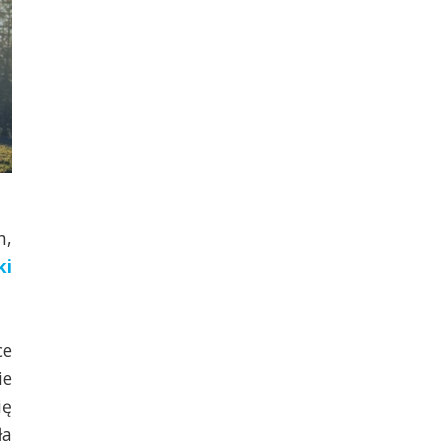
h,
ki
ce
ie
ię
ła