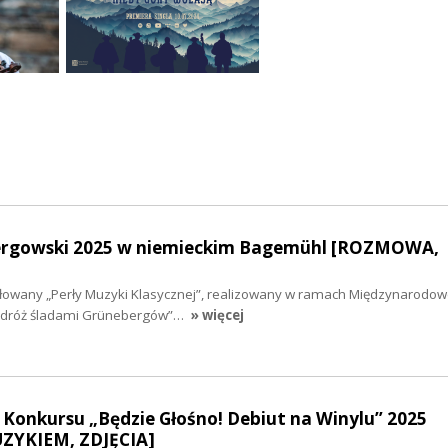
ergowski 2025 w niemieckim Bagemühl [ROZMOWA,
ułowany „Perły Muzyki Klasycznej”, realizowany w ramach Międzynarodo
odróż śladami Grünebergów”…
» więcej
Konkursu „Będzie Głośno! Debiut na Winylu” 2025
YKIEM, ZDJĘCIA]