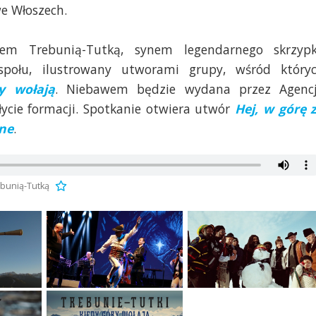
e Włoszech.
em Trebunią-Tutką, synem legendarnego skrzyp
społu, ilustrowany utworami grupy, wśród który
y wołają
. Niebawem będzie wydana przez Agenc
łycie formacji. Spotkanie otwiera utwór
Hej, w górę 
ne
.
ebunią-Tutką