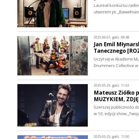
Laureat konkursu radio
utworem pt. „Bawełnia
2025-06-01, godz. 08:48
Jan Emil Młynar
Tanecznego [RO
Uczył się w Akademii M
Drummers Collective w 
2025-05-25, godz. 11:02
Mateusz Ziółko p
MUZYKIEM, ZDJĘ
Szerszej publiczności d
w 10. edycji show „Two
2025-05-25, godz. 11:00