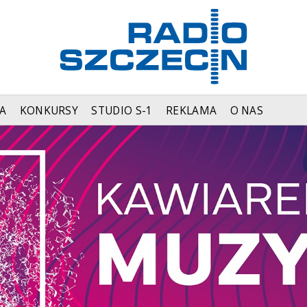
A
KONKURSY
STUDIO S-1
REKLAMA
O NAS