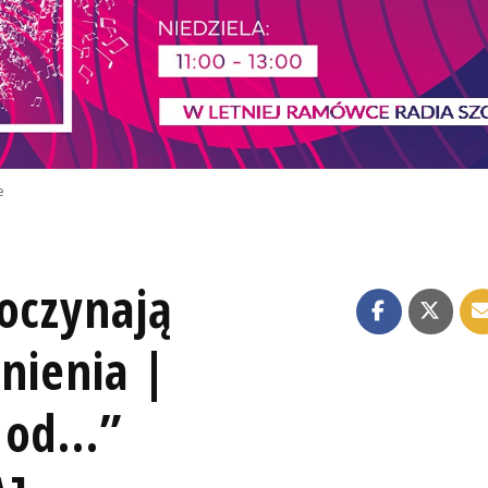
e
oczynają
tnienia |
od...”