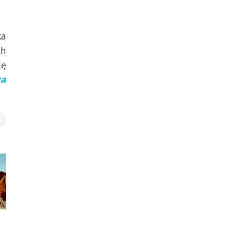
ka
ch
ję
za