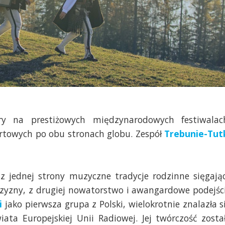
ry na prestiżowych międzynarodowych festiwalac
rtowych po obu stronach globu. Zespół
Trebunie-Tut
 z jednej strony muzyczne tradycje rodzinne sięgają
czyzny, z drugiej nowatorstwo i awangardowe podejśc
i
jako pierwsza grupa z Polski, wielokrotnie znalazła s
iata Europejskiej Unii Radiowej. Jej twórczość zosta