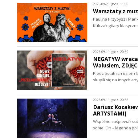
2025-09-28, godz. 11:00
Warsztaty z muz
Paulina Przybysz i Mar
Kulczak gitary klasycz
2025-09-11, godz. 20:59
NEGATYW wraca 
Walusiem, ZDJĘC
Przez ostatnich osiem l
skupili się na innych a
2025-09-11, godz. 20:58
Dariusz Kozakiew
ARTYSTAMI]
Wspólnie zaśpiewali su
sobie. On – legenda po