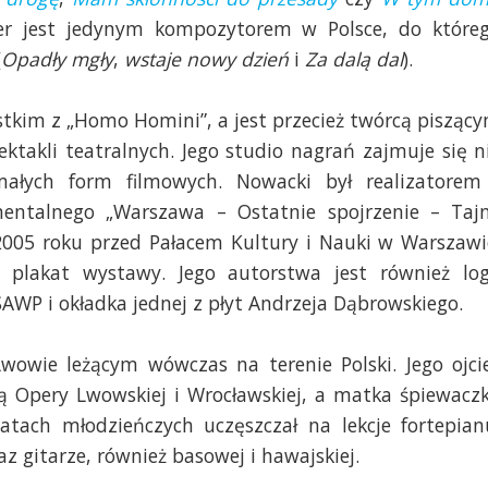
er jest jedynym kompozytorem w Polsce, do które
(
Opadły mgły
,
wstaje nowy dzień
i
Za dalą dal
).
stkim z „Homo Homini”, a jest przecież twórcą pisząc
ktakli teatralnych. Jego studio nagrań zajmuje się n
ałych form filmowych. Nowacki był realizatorem
ntalnego „Warszawa – Ostatnie spojrzenie – Taj
 2005 roku przed Pałacem Kultury i Nauki w Warszawi
plakat wystawy. Jego autorstwa jest również lo
WP i okładka jednej z płyt Andrzeja Dąbrowskiego.
Lwowie leżącym wówczas na terenie Polski. Jego ojci
tą Opery Lwowskiej i Wrocławskiej, a matka śpiewacz
latach młodzieńczych uczęszczał na lekcje fortepian
az gitarze, również basowej i hawajskiej.