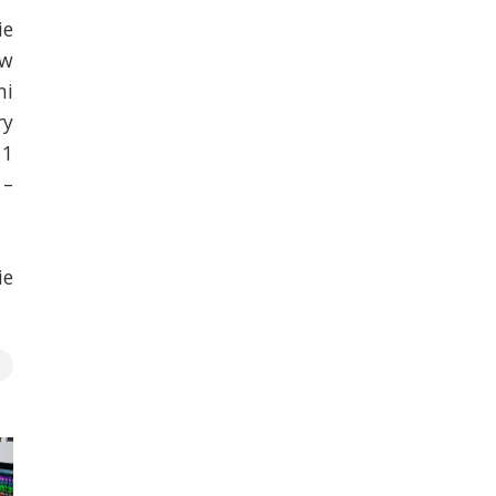
ie
ów
mi
ry
11
 –
ie