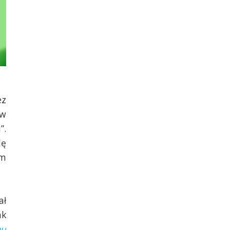
ez
 w
”.
dę
ym
ał
ak
mu