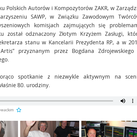
zku Polskich Autorów i Kompozytorów ZAKR, w Zarządz
towarzyszeniu SAWP, w Związku Zawodowym Twórc
yszeniowych komisjach zajmujących się problema
ku został odznaczony Złotym Krzyżem Zasługi, któ
sekretarza stanu w Kancelarii Prezydenta RP, a w 20
 Artis” przyznanym przez Bogdana Zdrojewskiego
ego.
orąco spotkanie z niezwykle aktywnym na scen
śnie 80. urodziny.
owackim