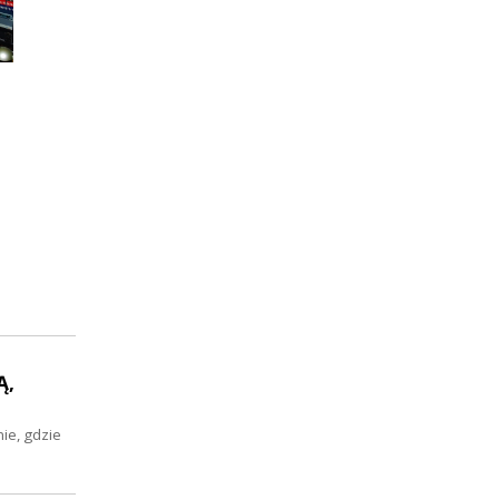
Ą,
nie, gdzie