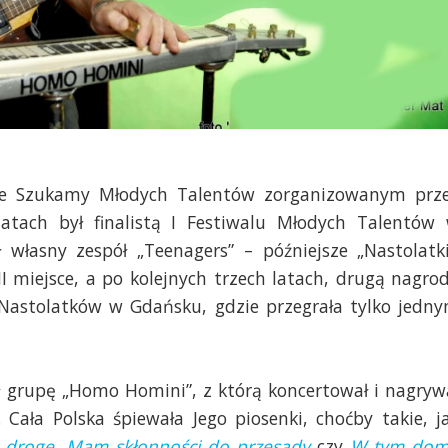
ie Szukamy Młodych Talentów zorganizowanym prz
atach był finalistą I Festiwalu Młodych Talentów
własny zespół „Teenagers” – późniejsze „Nastolatki
I miejsce, a po kolejnych trzech latach, drugą nagro
Nastolatków w Gdańsku, gdzie przegrała tylko jedn
ł grupę „Homo Homini”, z którą koncertował i nagryw
. Cała Polska śpiewała Jego piosenki, choćby takie, j
 drogę
,
Mam skłonności do przesady
czy
W tym do