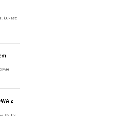
j, Łukasz
lem
nkowie
OWA z
ym samemu