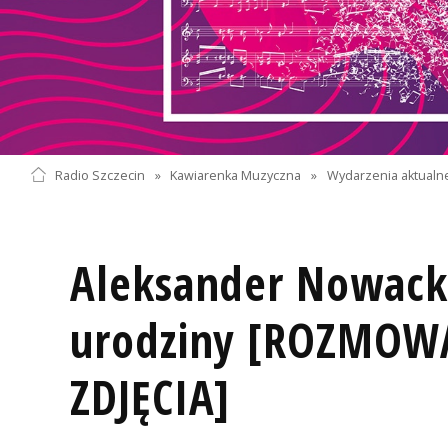
Radio Szczecin
»
Kawiarenka Muzyczna
»
Wydarzenia aktualn
Aleksander Nowacki
urodziny [ROZMOWA
ZDJĘCIA]