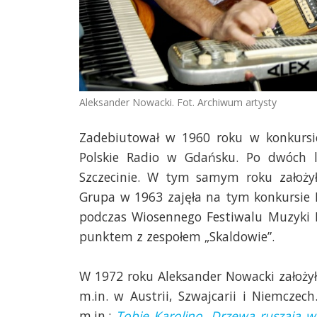
Aleksander Nowacki. Fot. Archiwum artysty
Zadebiutował w 1960 roku w konkurs
Polskie Radio w Gdańsku. Po dwóch l
Szczecinie. W tym samym roku założył 
Grupa w 1963 zajęła na tym konkursie I
podczas Wiosennego Festiwalu Muzyki 
punktem z zespołem „Skaldowie”.
W 1972 roku Aleksander Nowacki założy
m.in. w Austrii, Szwajcarii i Niemczech
m.in.:
Tobie Karolino
,
Drzewa ruszają w