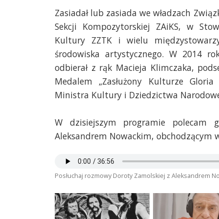
Zasiadał lub zasiada we władzach Zwią
Sekcji Kompozytorskiej ZAiKS, w S
Kultury ZZTK i wielu międzystowarz
środowiska artystycznego. W 2014 ro
odbierał z rąk Macieja Klimczaka, pod
Medalem „Zasłużony Kulturze Gloria
Ministra Kultury i Dziedzictwa Narodow
W dzisiejszym programie polecam g
Aleksandrem Nowackim, obchodzącym wła
Posłuchaj rozmowy Doroty Zamolskiej z Aleksandrem N