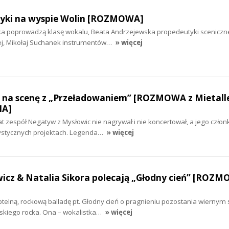
yki na wyspie Wolin [ROZMOWA]
ika poprowadzą klasę wokalu, Beata Andrzejewska propedeutyki sceniczne
nej, Mikołaj Suchanek instrumentów…
» więcej
na scenę z „Przeładowaniem” [ROZMOWA z Mietal
IA]
at zespół Negatyw z Mysłowic nie nagrywał i nie koncertował, a jego czło
rtystycznych projektach. Legenda…
» więcej
icz & Natalia Sikora polecają „Głodny cień” [ROZM
btelną, rockową balladę pt. Głodny cień o pragnieniu pozostania wiern
lskiego rocka. Ona – wokalistka…
» więcej