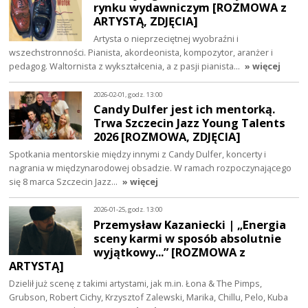
rynku wydawniczym [ROZMOWA z
ARTYSTĄ, ZDJĘCIA]
Artysta o nieprzeciętnej wyobraźni i
wszechstronności. Pianista, akordeonista, kompozytor, aranżer i
pedagog. Waltornista z wykształcenia, a z pasji pianista…
» więcej
2026-02-01, godz. 13:00
Candy Dulfer jest ich mentorką.
Trwa Szczecin Jazz Young Talents
2026 [ROZMOWA, ZDJĘCIA]
Spotkania mentorskie między innymi z Candy Dulfer, koncerty i
nagrania w międzynarodowej obsadzie. W ramach rozpoczynającego
się 8 marca Szczecin Jazz…
» więcej
2026-01-25, godz. 13:00
Przemysław Kazaniecki | „Energia
sceny karmi w sposób absolutnie
wyjątkowy...” [ROZMOWA z
ARTYSTĄ]
Dzielił już scenę z takimi artystami, jak m.in. Łona & The Pimps,
Grubson, Robert Cichy, Krzysztof Zalewski, Marika, Chillu, Pelo, Kuba