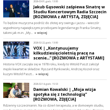
2026-03-01, godz. 13:00
Jakub Gąsowski zaśpiewa Sinatrę w
Studiu Koncertowym Radia Szczecin
[ROZMOWA z ARTYSTĄ, ZDJĘCIA]
To będzie muzyczna podróż do złotej ery swingu i jazzu – wieczór
wypełniony największymi przebojami legendarnego Franka Sinatry,
takimi jak m.in. „My…
» więcej
2026-02-22, godz. 13:00
VOX | „Kontynuujemy
kilkudziesięcioletnią pracę na
scenie...” [ROZMOWA z ARTYSTAMI]
Historia VOX zaczęła się w 1978 roku, kiedy to Witold Paszt założył
męski kwartet w składzie: Ryszard Rynkowski, Andrzej Kozioł oraz
kuzyni Witold Paszt…
» więcej
2026-02-14, godz. 15:53
Damian Kowalski | „Moja wizja
spotyka się z technologią”
[ROZMOWA, ZDJĘCIA]
Rdzenny szczecinianin. Na co dzień terapeuta, a w domowym studiu,