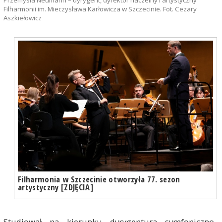
Filharmonii im. Mieczysława Karłowicza w Szczecinie. Fot. Cezary
Aszkiełowicz
Filharmonia w Szczecinie otworzyła 77. sezon
artystyczny [ZDJĘCIA]
Studiował na kierunku dyrygentura symfoniczno-