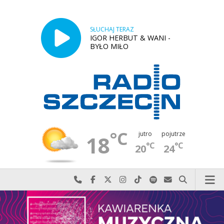
SŁUCHAJ TERAZ
IGOR HERBUT & WANI -
BYŁO MIŁO
°C
jutro
pojutrze
18
°C
°C
20
24
Najlepiej po prostu do nas zadzwoń
Odwiedź nas na Facebook-u
Odwiedź nas na X
Odwiedź nas na Instagram-ie
Odwiedź nas na TikTok-u
Szukaj nas na Spotify
Wyślij do nas w
Szukaj