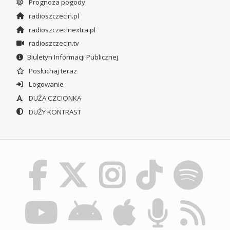
Prognoza pogody
radioszczecin.pl
radioszczecinextra.pl
radioszczecin.tv
Biuletyn Informacji Publicznej
Posłuchaj teraz
Logowanie
DUŻA CZCIONKA
DUŻY KONTRAST