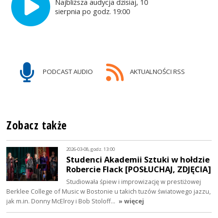
Najbliższa audycja dzisiaj, 10
sierpnia po godz. 19:00
PODCAST AUDIO
AKTUALNOŚCI RSS
Zobacz także
2026-03-08, godz. 13:00
Studenci Akademii Sztuki w hołdzie
Robercie Flack [POSŁUCHAJ, ZDJĘCIA]
Studiowała śpiew i improwizację w prestiżowej
Berklee College of Music w Bostonie u takich tuzów światowego jazzu,
jak m.in. Donny McElroy i Bob Stoloff…
» więcej