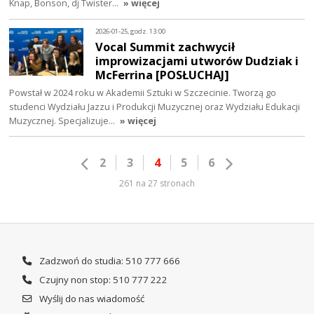
Knap, Bonson, dj Twister…
» więcej
2026-01-25, godz. 13:00
Vocal Summit zachwycił
improwizacjami utworów Dudziak i
McFerrina [POSŁUCHAJ]
Powstał w 2024 roku w Akademii Sztuki w Szczecinie. Tworzą go
studenci Wydziału Jazzu i Produkcji Muzycznej oraz Wydziału Edukacji
Muzycznej. Specjalizuje…
» więcej
2
3
4
5
6
261 na 27 stronach
Zadzwoń do studia: 510 777 666
Czujny non stop: 510 777 222
Wyślij do nas wiadomość