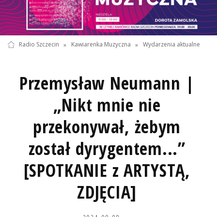
Radio Szczecin
»
Kawiarenka Muzyczna
»
Wydarzenia aktualne
Przemysław Neumann |
„Nikt mnie nie
przekonywał, żebym
został dyrygentem...”
[SPOTKANIE z ARTYSTĄ,
ZDJĘCIA]