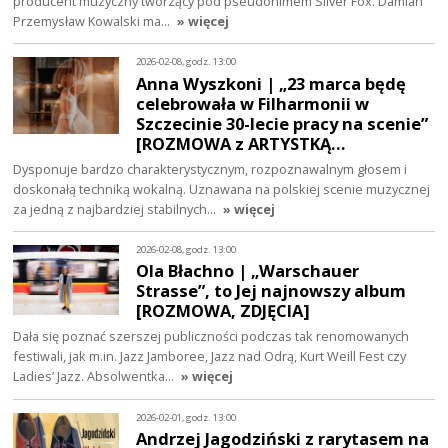
producent muzyczny tworzący pod pseudonimem Silver Fox. Damian
Przemysław Kowalski ma…
» więcej
2026-02-08, godz. 13:00
Anna Wyszkoni | „23 marca będę
celebrowała w Filharmonii w
Szczecinie 30-lecie pracy na scenie”
[ROZMOWA z ARTYSTKĄ…
Dysponuje bardzo charakterystycznym, rozpoznawalnym głosem i
doskonałą techniką wokalną. Uznawana na polskiej scenie muzycznej
za jedną z najbardziej stabilnych…
» więcej
2026-02-08, godz. 13:00
Ola Błachno | „Warschauer
Strasse”, to Jej najnowszy album
[ROZMOWA, ZDJĘCIA]
Dała się poznać szerszej publiczności podczas tak renomowanych
festiwali, jak m.in. Jazz Jamboree, Jazz nad Odrą, Kurt Weill Fest czy
Ladies’ Jazz. Absolwentka…
» więcej
2026-02-01, godz. 13:00
Andrzej Jagodziński z rarytasem na