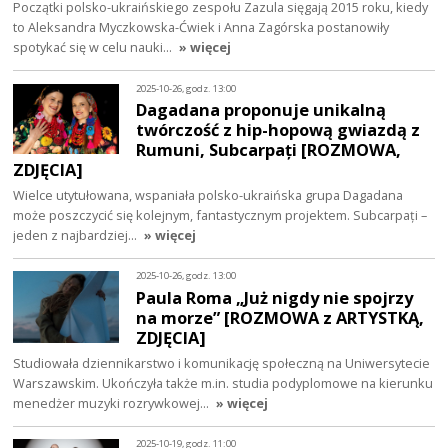
Początki polsko-ukraińskiego zespołu Zazula sięgają 2015 roku, kiedy
to Aleksandra Myczkowska-Ćwiek i Anna Zagórska postanowiły
spotykać się w celu nauki…
» więcej
2025-10-26, godz. 13:00
Dagadana proponuje unikalną
twórczość z hip-hopową gwiazdą z
Rumuni, Subcarpați [ROZMOWA,
ZDJĘCIA]
Wielce utytułowana, wspaniała polsko-ukraińska grupa Dagadana
może poszczycić się kolejnym, fantastycznym projektem. Subcarpați –
jeden z najbardziej…
» więcej
2025-10-26, godz. 13:00
Paula Roma „Już nigdy nie spojrzy
na morze” [ROZMOWA z ARTYSTKĄ,
ZDJĘCIA]
Studiowała dziennikarstwo i komunikację społeczną na Uniwersytecie
Warszawskim. Ukończyła także m.in. studia podyplomowe na kierunku
menedżer muzyki rozrywkowej…
» więcej
2025-10-19, godz. 11:00