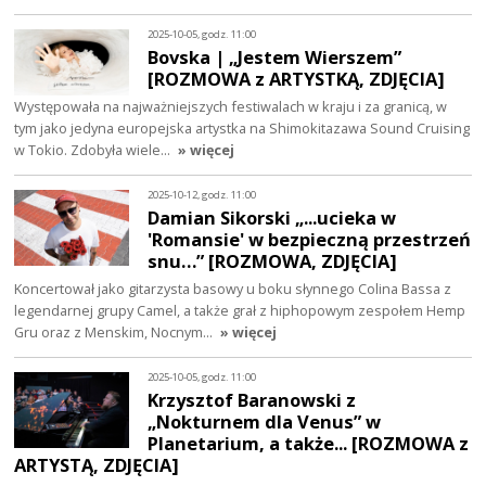
2025-10-05, godz. 11:00
Bovska | „Jestem Wierszem”
[ROZMOWA z ARTYSTKĄ, ZDJĘCIA]
Występowała na najważniejszych festiwalach w kraju i za granicą, w
tym jako jedyna europejska artystka na Shimokitazawa Sound Cruising
w Tokio. Zdobyła wiele…
» więcej
2025-10-12, godz. 11:00
Damian Sikorski „...ucieka w
'Romansie' w bezpieczną przestrzeń
snu…” [ROZMOWA, ZDJĘCIA]
Koncertował jako gitarzysta basowy u boku słynnego Colina Bassa z
legendarnej grupy Camel, a także grał z hiphopowym zespołem Hemp
Gru oraz z Menskim, Nocnym…
» więcej
2025-10-05, godz. 11:00
Krzysztof Baranowski z
„Nokturnem dla Venus” w
Planetarium, a także... [ROZMOWA z
ARTYSTĄ, ZDJĘCIA]