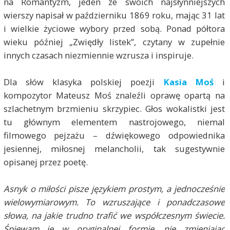
na Romantyzm, jeden ze swoich najsłynniejszych
wierszy napisał w październiku 1869 roku, mając 31 lat
i wielkie życiowe wybory przed sobą. Ponad półtora
wieku później „Zwiędły listek”, czytany w zupełnie
innych czasach niezmiennie wzrusza i inspiruje.
Dla słów klasyka polskiej poezji
Kasia Moś
i
kompozytor Mateusz Moś znaleźli oprawę opartą na
szlachetnym brzmieniu skrzypiec. Głos wokalistki jest
tu głównym elementem nastrojowego, niemal
filmowego pejzażu – dźwiękowego odpowiednika
jesiennej, miłosnej melancholii, tak sugestywnie
opisanej przez poetę.
Asnyk o miłości pisze językiem prostym, a jednocześnie
wielowymiarowym. To wzruszające i ponadczasowe
słowa, na jakie trudno trafić we współczesnym świecie.
Śpiewam je w oryginalnej formie, nie zmieniając