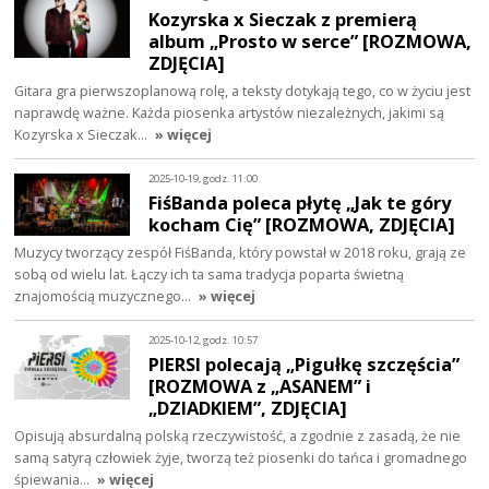
Kozyrska x Sieczak z premierą
album „Prosto w serce” [ROZMOWA,
ZDJĘCIA]
Gitara gra pierwszoplanową rolę, a teksty dotykają tego, co w życiu jest
naprawdę ważne. Każda piosenka artystów niezależnych, jakimi są
Kozyrska x Sieczak…
» więcej
2025-10-19, godz. 11:00
FiśBanda poleca płytę „Jak te góry
kocham Cię” [ROZMOWA, ZDJĘCIA]
Muzycy tworzący zespół FiśBanda, który powstał w 2018 roku, grają ze
sobą od wielu lat. Łączy ich ta sama tradycja poparta świetną
znajomością muzycznego…
» więcej
2025-10-12, godz. 10:57
PIERSI polecają „Pigułkę szczęścia”
[ROZMOWA z „ASANEM” i
„DZIADKIEM”, ZDJĘCIA]
Opisują absurdalną polską rzeczywistość, a zgodnie z zasadą, że nie
samą satyrą człowiek żyje, tworzą też piosenki do tańca i gromadnego
śpiewania…
» więcej