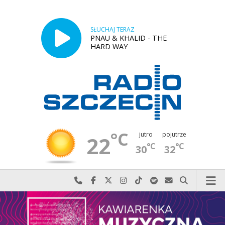
SŁUCHAJ TERAZ
PNAU & KHALID - THE
HARD WAY
°C
jutro
pojutrze
22
°C
°C
30
32
Najlepiej po prostu do nas zadzwoń
Odwiedź nas na Facebook-u
Odwiedź nas na X
Odwiedź nas na Instagram-ie
Odwiedź nas na TikTok-u
Szukaj nas na Spotify
Wyślij do nas w
Szukaj