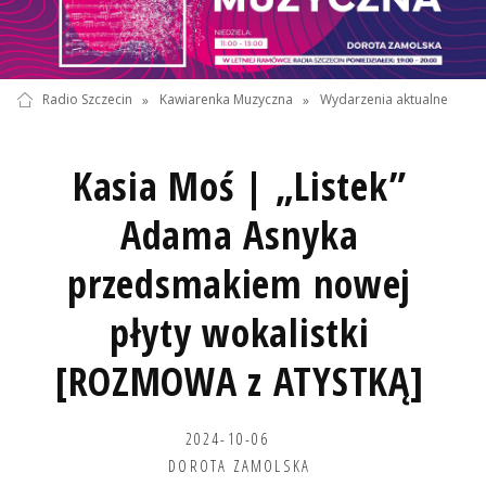
Radio Szczecin
»
Kawiarenka Muzyczna
»
Wydarzenia aktualne
Kasia Moś | „Listek”
Adama Asnyka
przedsmakiem nowej
płyty wokalistki
[ROZMOWA z ATYSTKĄ]
2024-10-06
DOROTA ZAMOLSKA