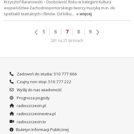
Krzysztof Baranowski – Osobowość Roku w kategorii Kultura
województwa Zachodniopomorskiego tworzy muzykę m.in. do
spektakli teatralnych i filmów. Od kilku…
» więcej
5
6
7
8
9
261 na 27 stronach
Zadzwoń do studia: 510 777 666
Czujny non stop: 510 777 222
Wyślij do nas wiadomość
Prognoza pogody
radioszczecin.pl
radioszczecinextra.pl
radioszczecin.tv
Biuletyn Informacji Publicznej