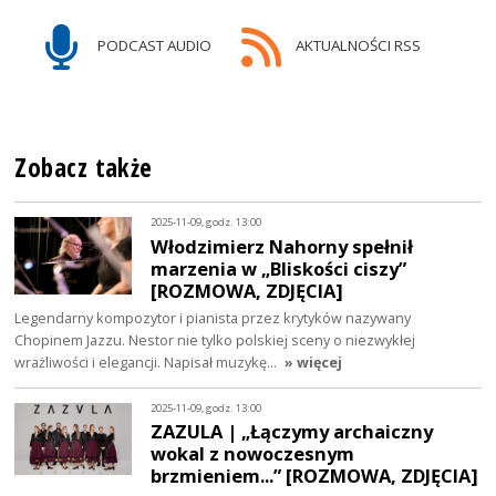
PODCAST AUDIO
AKTUALNOŚCI RSS
Zobacz także
2025-11-09, godz. 13:00
Włodzimierz Nahorny spełnił
marzenia w „Bliskości ciszy”
[ROZMOWA, ZDJĘCIA]
Legendarny kompozytor i pianista przez krytyków nazywany
Chopinem Jazzu. Nestor nie tylko polskiej sceny o niezwykłej
wrażliwości i elegancji. Napisał muzykę…
» więcej
2025-11-09, godz. 13:00
ZAZULA | „Łączymy archaiczny
wokal z nowoczesnym
brzmieniem...” [ROZMOWA, ZDJĘCIA]