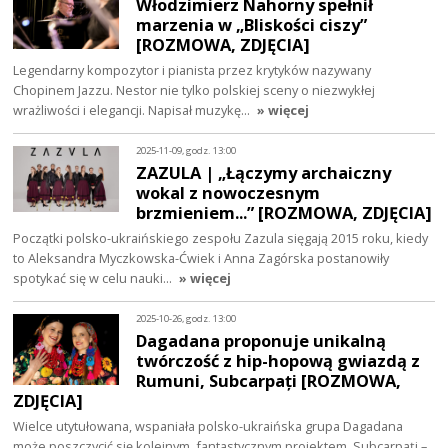
Włodzimierz Nahorny spełnił
marzenia w „Bliskości ciszy”
[ROZMOWA, ZDJĘCIA]
Legendarny kompozytor i pianista przez krytyków nazywany
Chopinem Jazzu. Nestor nie tylko polskiej sceny o niezwykłej
wrażliwości i elegancji. Napisał muzykę…
» więcej
2025-11-09, godz. 13:00
ZAZULA | „Łączymy archaiczny
wokal z nowoczesnym
brzmieniem...” [ROZMOWA, ZDJĘCIA]
Początki polsko-ukraińskiego zespołu Zazula sięgają 2015 roku, kiedy
to Aleksandra Myczkowska-Ćwiek i Anna Zagórska postanowiły
spotykać się w celu nauki…
» więcej
2025-10-26, godz. 13:00
Dagadana proponuje unikalną
twórczość z hip-hopową gwiazdą z
Rumuni, Subcarpați [ROZMOWA,
ZDJĘCIA]
Wielce utytułowana, wspaniała polsko-ukraińska grupa Dagadana
może poszczycić się kolejnym, fantastycznym projektem. Subcarpați –