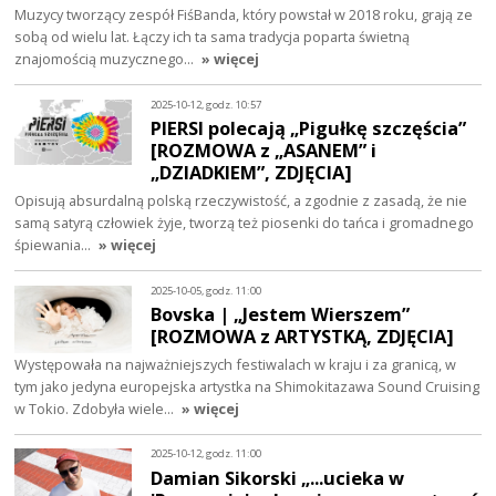
Muzycy tworzący zespół FiśBanda, który powstał w 2018 roku, grają ze
sobą od wielu lat. Łączy ich ta sama tradycja poparta świetną
znajomością muzycznego…
» więcej
2025-10-12, godz. 10:57
PIERSI polecają „Pigułkę szczęścia”
[ROZMOWA z „ASANEM” i
„DZIADKIEM”, ZDJĘCIA]
Opisują absurdalną polską rzeczywistość, a zgodnie z zasadą, że nie
samą satyrą człowiek żyje, tworzą też piosenki do tańca i gromadnego
śpiewania…
» więcej
2025-10-05, godz. 11:00
Bovska | „Jestem Wierszem”
[ROZMOWA z ARTYSTKĄ, ZDJĘCIA]
Występowała na najważniejszych festiwalach w kraju i za granicą, w
tym jako jedyna europejska artystka na Shimokitazawa Sound Cruising
w Tokio. Zdobyła wiele…
» więcej
2025-10-12, godz. 11:00
Damian Sikorski „...ucieka w