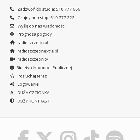
Zadzwoń do studia: 510 777 666
Czujny non stop: 510 777 222
Wyślij do nas wiadomość
Prognoza pogody
radioszczecin.pl
radioszczecinextra.pl
radioszczecin.tv
Biuletyn Informacji Publicznej
Posłuchaj teraz
Logowanie
DUŻA CZCIONKA
DUŻY KONTRAST