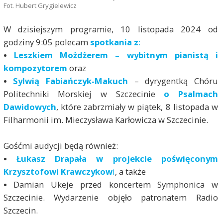
Fot. Hubert Grygielewicz
W dzisiejszym programie, 10 listopada 2024 od
godziny 9:05 polecam
spotkania z
:
•
Leszkiem Możdżerem – wybitnym pianistą i
kompozytorem
oraz
•
Sylwią Fabiańczyk-Makuch
– dyrygentką Chóru
Politechniki Morskiej w Szczecinie
o Psalmach
Dawidowych
, które zabrzmiały w piątek, 8 listopada w
Filharmonii im. Mieczysława Karłowicza w Szczecinie.
Gośćmi audycji będą również:
•
Łukasz Drapał
a w projekcie poświęconym
Krzysztofowi Krawczykow
i
, a także
•
Damian Ukeje przed koncertem Symphonica w
Szczecinie. Wydarzenie objęło patronatem Radio
Szczecin.