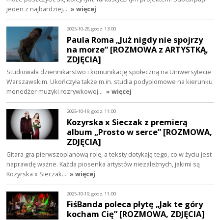
jeden z najbardziej…
» więcej
2025-10-26, godz. 13:00
Paula Roma „Już nigdy nie spojrzy
na morze” [ROZMOWA z ARTYSTKĄ,
ZDJĘCIA]
Studiowała dziennikarstwo i komunikację społeczną na Uniwersytecie
Warszawskim. Ukończyła także m.in. studia podyplomowe na kierunku
menedżer muzyki rozrywkowej…
» więcej
2025-10-19, godz. 11:00
Kozyrska x Sieczak z premierą
album „Prosto w serce” [ROZMOWA,
ZDJĘCIA]
Gitara gra pierwszoplanową rolę, a teksty dotykają tego, co w życiu jest
naprawdę ważne. Każda piosenka artystów niezależnych, jakimi są
Kozyrska x Sieczak…
» więcej
2025-10-19, godz. 11:00
FiśBanda poleca płytę „Jak te góry
kocham Cię” [ROZMOWA, ZDJĘCIA]