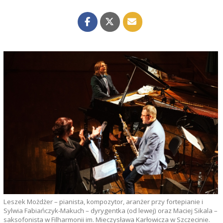
Leszek Możdżer – pianista, kompozytor, aranżer przy fortepianie i
Sylwia Fabiańczyk-Makuch – dyrygentka (od lewej) oraz Maciej Sikala –
saksofonista w Filharmonii im. Mieczysława Karłowicza w Szczecinie.