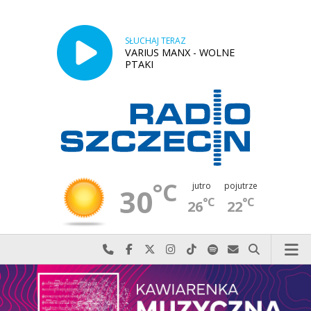
SŁUCHAJ TERAZ
VARIUS MANX - WOLNE
PTAKI
°C
jutro
pojutrze
30
°C
°C
26
22
Najlepiej po prostu do nas zadzwoń
Odwiedź nas na Facebook-u
Odwiedź nas na X
Odwiedź nas na Instagram-ie
Odwiedź nas na TikTok-u
Szukaj nas na Spotify
Wyślij do nas w
Szukaj