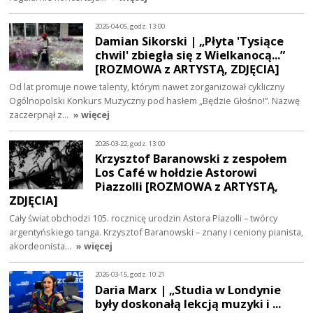
2026-04-05, godz. 13:00
Damian Sikorski | „Płyta 'Tysiące
chwil' zbiegła się z Wielkanocą...”
[ROZMOWA z ARTYSTĄ, ZDJĘCIA]
Od lat promuje nowe talenty, którym nawet zorganizował cykliczny
Ogólnopolski Konkurs Muzyczny pod hasłem „Będzie Głośno!”. Nazwę
zaczerpnął z…
» więcej
2026-03-22, godz. 13:00
Krzysztof Baranowski z zespołem
Los Café w hołdzie Astorowi
Piazzolli [ROZMOWA z ARTYSTĄ,
ZDJĘCIA]
Cały świat obchodzi 105. rocznicę urodzin Astora Piazolli – twórcy
argentyńskiego tanga. Krzysztof Baranowski – znany i ceniony pianista,
akordeonista…
» więcej
2026-03-15, godz. 10:21
Daria Marx | „Studia w Londynie
były doskonałą lekcją muzyki i ...