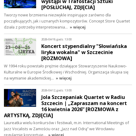
wystąpi w Trafostacji Sztuki
[POSŁUCHAJ, ZDJĘCIA]
Tworzy nowe brzmienia niezwykle inspirujące zarówno dla
początkujących, jak i uznanych kompozytorów. Concept Store Quartet
działa z potrzeby interpretowania…
» więcej
2026-04-19, godz. 13:00
Koncert stypendialny "Słowiańska
liryka wokalna" w Szczecinie
[ROZMOWA]
W 1994 roku powstało prężnie działające Stowarzyszenie Naukowo-
Kulturalne w Europie Środkowej i Wschodniej. Organizacja skupia się
na wymianie akademickiej…
» więcej
2026-04-12, godz. 13:00
Jola Szczepaniak Quartet w Radiu
Szczecin | „Zapraszam na koncert
16 kwietnia 2026” [ROZMOWA z
ARTYSTKĄ, ZDJĘCIA]
Laureatka wielu konkursów i festiwali, m.in. International Meetings of
Jazz Vocalists w Zamościu oraz „Jazz nad Odrą” we Wrocławiu
regularnie koncertuje…
» więcej