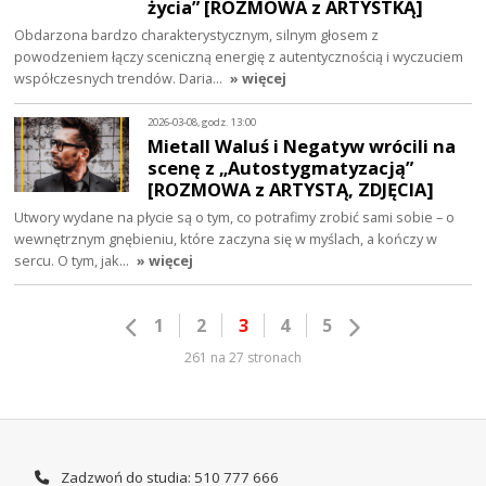
życia” [ROZMOWA z ARTYSTKĄ]
Obdarzona bardzo charakterystycznym, silnym głosem z
powodzeniem łączy sceniczną energię z autentycznością i wyczuciem
współczesnych trendów. Daria…
» więcej
2026-03-08, godz. 13:00
Mietall Waluś i Negatyw wrócili na
scenę z „Autostygmatyzacją”
[ROZMOWA z ARTYSTĄ, ZDJĘCIA]
Utwory wydane na płycie są o tym, co potrafimy zrobić sami sobie – o
wewnętrznym gnębieniu, które zaczyna się w myślach, a kończy w
sercu. O tym, jak…
» więcej
1
2
3
4
5
261 na 27 stronach
Zadzwoń do studia: 510 777 666