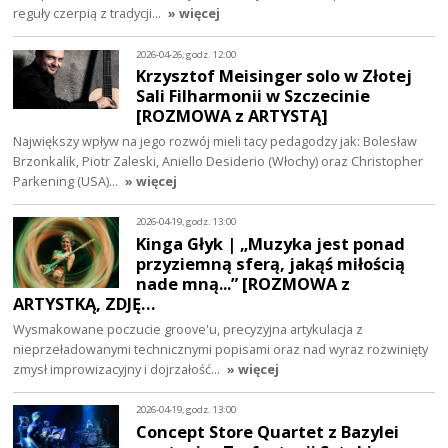
reguły czerpią z tradycji…
» więcej
2026-04-26, godz. 12:00
Krzysztof Meisinger solo w Złotej
Sali Filharmonii w Szczecinie
[ROZMOWA z ARTYSTĄ]
Największy wpływ na jego rozwój mieli tacy pedagodzy jak: Bolesław
Brzonkalik, Piotr Zaleski, Aniello Desiderio (Włochy) oraz Christopher
Parkening (USA)…
» więcej
2026-04-19, godz. 13:00
Kinga Głyk | „Muzyka jest ponad
przyziemną sferą, jakąś miłością
nade mną...” [ROZMOWA z
ARTYSTKĄ, ZDJĘ…
Wysmakowane poczucie groove'u, precyzyjna artykulacja z
nieprzeładowanymi technicznymi popisami oraz nad wyraz rozwinięty
zmysł improwizacyjny i dojrzałość…
» więcej
2026-04-19, godz. 13:00
Concept Store Quartet z Bazylei