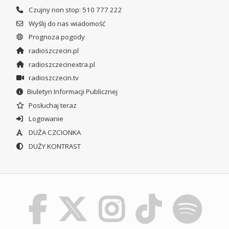
Czujny non stop: 510 777 222
Wyślij do nas wiadomość
Prognoza pogody
radioszczecin.pl
radioszczecinextra.pl
radioszczecin.tv
Biuletyn Informacji Publicznej
Posłuchaj teraz
Logowanie
DUŻA CZCIONKA
DUŻY KONTRAST