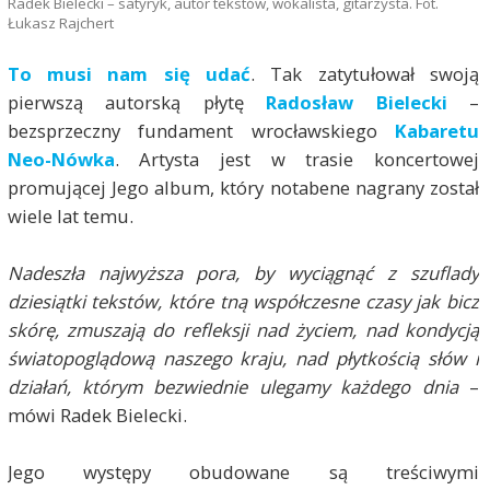
Radek Bielecki – satyryk, autor tekstów, wokalista, gitarzysta. Fot.
Łukasz Rajchert
To musi nam się udać
. Tak zatytułował swoją
pierwszą autorską płytę
Radosław Bielecki
–
bezsprzeczny fundament wrocławskiego
Kabaretu
Neo-Nówka
. Artysta jest w trasie koncertowej
promującej Jego album, który notabene nagrany został
wiele lat temu.
Nadeszła najwyższa pora, by wyciągnąć z szuflady
dziesiątki tekstów, które tną współczesne czasy jak bicz
skórę, zmuszają do refleksji nad życiem, nad kondycją
światopoglądową naszego kraju, nad płytkością słów i
działań, którym bezwiednie ulegamy każdego dnia
–
mówi Radek Bielecki.
Jego występy obudowane są treściwymi