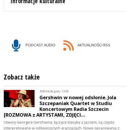
Informacje kulturalne
PODCAST AUDIO
AKTUALNOŚCI RSS
Zobacz także
2026-04-26, godz. 13:00
Gershwin w nowej odsłonie. Jola
Szczepaniak Quartet w Studiu
Koncertowym Radia Szczecin
[ROZMOWA z ARTYSTAMI, ZDJĘCI…
Utwory George’a Gershwina, łączące klasykę z jazzem, są często
interpretowane w odświeżonych aranżacjach. Nowe opracowania z