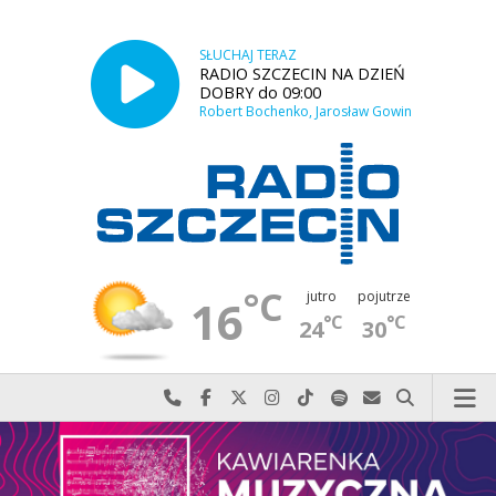
SŁUCHAJ TERAZ
RADIO SZCZECIN NA DZIEŃ
DOBRY do 09:00
Robert Bochenko, Jarosław Gowin
°C
jutro
pojutrze
16
°C
°C
24
30
Najlepiej po prostu do nas zadzwoń
Odwiedź nas na Facebook-u
Odwiedź nas na X
Odwiedź nas na Instagram-ie
Odwiedź nas na TikTok-u
Szukaj nas na Spotify
Wyślij do nas w
Szukaj