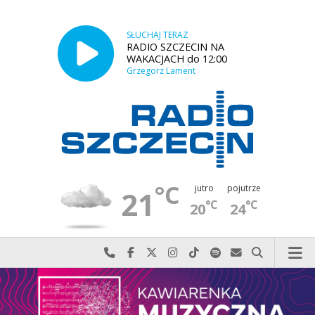
SŁUCHAJ TERAZ
RADIO SZCZECIN NA
WAKACJACH do 12:00
Grzegorz Lament
°C
jutro
pojutrze
21
°C
°C
20
24
Najlepiej po prostu do nas zadzwoń
Odwiedź nas na Facebook-u
Odwiedź nas na X
Odwiedź nas na Instagram-ie
Odwiedź nas na TikTok-u
Szukaj nas na Spotify
Wyślij do nas w
Szukaj