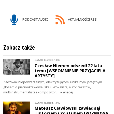
PODCAST AUDIO
AKTUALNOŚCI RSS
Zobacz także
2026-01-18, godz. 13:00
Czesław Niemen odszedł 22 lata
temu [WSPOMNIENIE PRZYJACIELA
ARTYSTY]
Zadziwiał niepowtarzalnym, elektryzującym, unikalnym, potężnym
głosem o pięciooktawowej skali. Wokalista, autor tekstów,
multiinstrumentalista i kompozytor…
» więcej
2026-01-18, godz. 13:00
Mateusz Ciawłowski zawładnął
TikTokiem i YouTubem [ROZMOWA