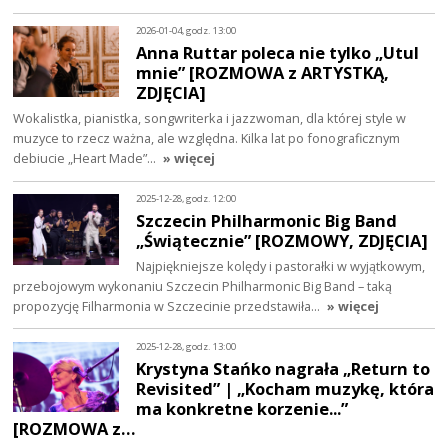
2026-01-04, godz. 13:00
Anna Ruttar poleca nie tylko „Utul
mnie” [ROZMOWA z ARTYSTKĄ,
ZDJĘCIA]
Wokalistka, pianistka, songwriterka i jazzwoman, dla której style w
muzyce to rzecz ważna, ale względna. Kilka lat po fonograficznym
debiucie „Heart Made”…
» więcej
2025-12-28, godz. 12:00
Szczecin Philharmonic Big Band
„Świątecznie” [ROZMOWY, ZDJĘCIA]
Najpiękniejsze kolędy i pastorałki w wyjątkowym,
przebojowym wykonaniu Szczecin Philharmonic Big Band – taką
propozycję Filharmonia w Szczecinie przedstawiła…
» więcej
2025-12-28, godz. 13:00
Krystyna Stańko nagrała „Return to
Revisited” | „Kocham muzykę, która
ma konkretne korzenie...”
[ROZMOWA z…