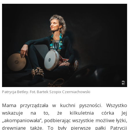
Patrycja Betley. Fot. Bartek Szopix Czerniachowski
Mama przyrządzała w kuchni pyszności. Wszystko
wskazuje na to, że kilkuletnia córka Jej
„akompaniowała”, podbierając wszystkie możliwe łyżki,
drewniane także. To były pierwsze pałki Patrycji