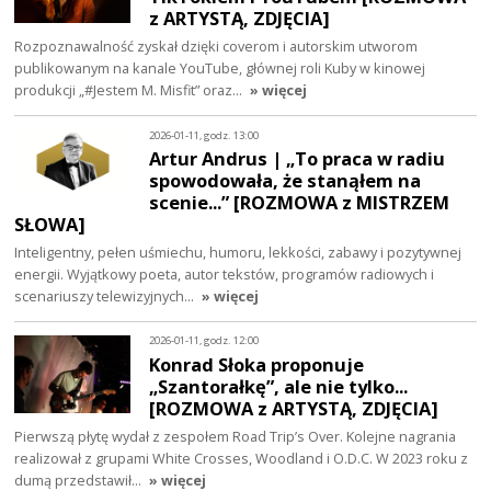
z ARTYSTĄ, ZDJĘCIA]
Rozpoznawalność zyskał dzięki coverom i autorskim utworom
publikowanym na kanale YouTube, głównej roli Kuby w kinowej
produkcji „#Jestem M. Misfit” oraz…
» więcej
2026-01-11, godz. 13:00
Artur Andrus | „To praca w radiu
spowodowała, że stanąłem na
scenie...” [ROZMOWA z MISTRZEM
SŁOWA]
Inteligentny, pełen uśmiechu, humoru, lekkości, zabawy i pozytywnej
energii. Wyjątkowy poeta, autor tekstów, programów radiowych i
scenariuszy telewizyjnych…
» więcej
2026-01-11, godz. 12:00
Konrad Słoka proponuje
„Szantorałkę”, ale nie tylko...
[ROZMOWA z ARTYSTĄ, ZDJĘCIA]
Pierwszą płytę wydał z zespołem Road Trip’s Over. Kolejne nagrania
realizował z grupami White Crosses, Woodland i O.D.C. W 2023 roku z
dumą przedstawił…
» więcej