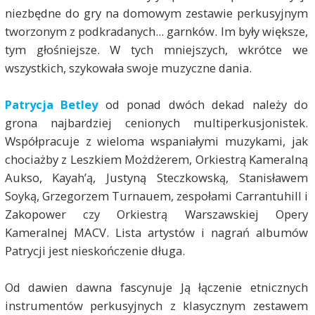
niezbędne do gry na domowym zestawie perkusyjnym
tworzonym z podkradanych... garnków. Im były większe,
tym głośniejsze. W tych mniejszych, wkrótce we
wszystkich, szykowała swoje muzyczne dania.
Patrycja Betley
od ponad dwóch dekad należy do
grona najbardziej cenionych multiperkusjonistek.
Współpracuje z wieloma wspaniałymi muzykami, jak
chociażby z Leszkiem Możdżerem, Orkiestrą Kameralną
Aukso, Kayah’ą, Justyną Steczkowską, Stanisławem
Soyką, Grzegorzem Turnauem, zespołami Carrantuhill i
Zakopower czy Orkiestrą Warszawskiej Opery
Kameralnej MACV. Lista artystów i nagrań albumów
Patrycji jest nieskończenie długa.
Od dawien dawna fascynuje Ją łączenie etnicznych
instrumentów perkusyjnych z klasycznym zestawem