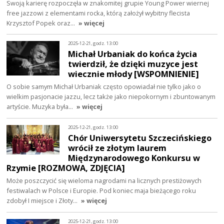
Swoją karierę rozpoczęła w znakomitej grupie Young Power wiernej
free jazzowi z elementami rocka, którą założył wybitny flecista
Krzysztof Popek oraz…
» więcej
2025-12-21, godz. 13:00
Michał Urbaniak do końca życia
twierdził, że dzięki muzyce jest
wiecznie młody [WSPOMNIENIE]
O sobie samym Michał Urbaniak często opowiadał nie tylko jako o
wielkim pasjonacie jazzu, lecz także jako niepokornym i zbuntowanym
artyście. Muzyka była…
» więcej
2025-12-21, godz. 13:00
Chór Uniwersytetu Szczecińskiego
wrócił ze złotym laurem
Międzynarodowego Konkursu w
Rzymie [ROZMOWA, ZDJĘCIA]
Może poszczycić się wieloma nagrodami na licznych prestiżowych
festiwalach w Polsce i Europie. Pod koniec maja bieżącego roku
zdobył I miejsce i Złoty…
» więcej
2025-12-21, godz. 13:00