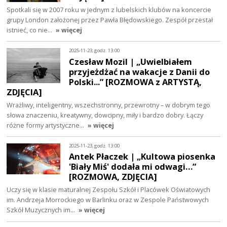
Spotkali się w 2007 roku w jednym z lubelskich klubów na koncercie
grupy London założonej przez Pawła Błędowskiego. Zespół przestał
istnieć, co nie…
» więcej
2025-11-23, godz. 13:00
Czesław Mozil | „Uwielbiałem
przyjeżdżać na wakacje z Danii do
Polski...” [ROZMOWA z ARTYSTĄ,
ZDJĘCIA]
Wrażliwy, inteligentny, wszechstronny, przewrotny – w dobrym tego
słowa znaczeniu, kreatywny, dowcipny, miły i bardzo dobry. Łączy
różne formy artystyczne…
» więcej
2025-11-23, godz. 13:00
Antek Płaczek | „Kultowa piosenka
'Biały Miś' dodała mi odwagi…”
[ROZMOWA, ZDJĘCIA]
Uczy się w klasie maturalnej Zespołu Szkół i Placówek Oświatowych
im. Andrzeja Morrockiego w Barlinku oraz w Zespole Państwowych
Szkół Muzycznych im…
» więcej