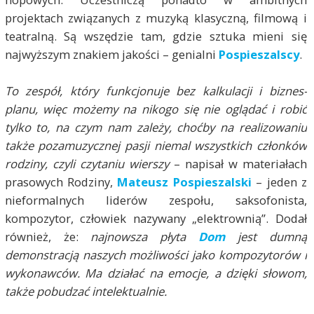
projektach związanych z muzyką klasyczną, filmową i
teatralną. Są wszędzie tam, gdzie sztuka mieni się
najwyższym znakiem jakości – genialni
Pospieszals
cy
.
To zespół, który funkcjonuje bez kalkulacji i biznes-
planu, więc możemy na nikogo się nie oglądać i robić
tylko to, na czym nam zależy, choćby na realizowaniu
także pozamuzycznej pasji niemal wszystkich członków
rodziny, czyli czytaniu wierszy
– napisał w materiałach
prasowych Rodziny,
Mateusz Pospieszalski
– jeden z
nieformalnych liderów zespołu, saksofonista,
kompozytor, człowiek nazywany „elektrownią”. Dodał
również, że:
najnowsza płyta
Dom
jest dumną
demonstracją naszych możliwości jako kompozytorów i
wykonawców. Ma działać na emocje, a dzięki słowom,
także pobudzać intelektualnie.