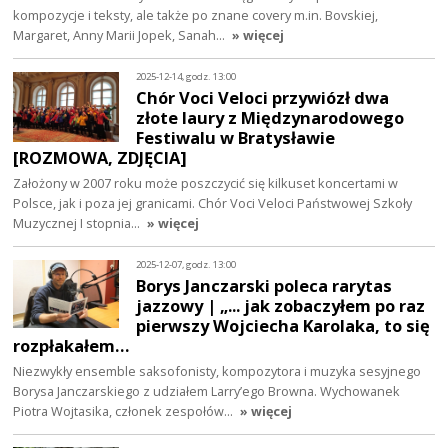
kompozycje i teksty, ale także po znane covery m.in. Bovskiej,
Margaret, Anny Marii Jopek, Sanah…
» więcej
2025-12-14, godz. 13:00
Chór Voci Veloci przywiózł dwa
złote laury z Międzynarodowego
Festiwalu w Bratysławie
[ROZMOWA, ZDJĘCIA]
Założony w 2007 roku może poszczycić się kilkuset koncertami w
Polsce, jak i poza jej granicami. Chór Voci Veloci Państwowej Szkoły
Muzycznej I stopnia…
» więcej
2025-12-07, godz. 13:00
Borys Janczarski poleca rarytas
jazzowy | „... jak zobaczyłem po raz
pierwszy Wojciecha Karolaka, to się
rozpłakałem…
Niezwykły ensemble saksofonisty, kompozytora i muzyka sesyjnego
Borysa Janczarskiego z udziałem Larry’ego Browna. Wychowanek
Piotra Wojtasika, członek zespołów…
» więcej