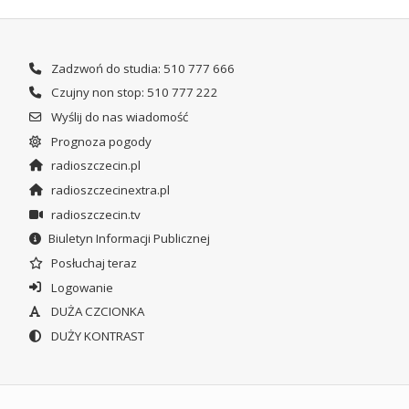
Zadzwoń do studia: 510 777 666
Czujny non stop: 510 777 222
Wyślij do nas wiadomość
Prognoza pogody
radioszczecin.pl
radioszczecinextra.pl
radioszczecin.tv
Biuletyn Informacji Publicznej
Posłuchaj teraz
Logowanie
DUŻA CZCIONKA
DUŻY KONTRAST