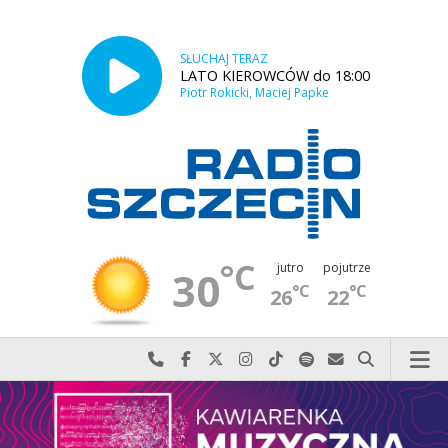
SŁUCHAJ TERAZ
LATO KIEROWCÓW do 18:00
Piotr Rokicki, Maciej Papke
°C
jutro
pojutrze
30
°C
°C
26
22
Najlepiej po prostu do nas zadzwoń
Odwiedź nas na Facebook-u
Odwiedź nas na X
Odwiedź nas na Instagram-ie
Odwiedź nas na TikTok-u
Szukaj nas na Spotify
Wyślij do nas w
Szukaj