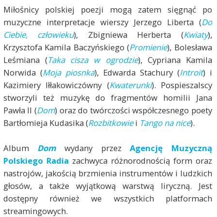
Miłośnicy polskiej poezji mogą zatem sięgnąć po
muzyczne interpretacje wierszy Jerzego Liberta (
Do
Ciebie, człowieku
), Zbigniewa Herberta (
Kwiaty
),
Krzysztofa Kamila Baczyńskiego (
Promienie
), Bolesława
Leśmiana (
Taka cisza w ogrodzie
), Cypriana Kamila
Norwida (
Moja piosnka
), Edwarda Stachury (
Introit
) i
Kazimiery Iłłakowiczówny (
Kwaterunki
). Pospieszalscy
stworzyli też muzykę do fragmentów homilii Jana
Pawła II (
Dom
) oraz do twórczości współczesnego poety
Bartłomieja Kudasika (
Rozbitkowie
i
Tango na nice
).
Album
Dom
wydany przez
Agencję Muzyczną
Polskiego Radia
zachwyca różnorodnością form oraz
nastrojów, jakością brzmienia instrumentów i ludzkich
głosów, a także wyjątkową warstwą liryczną. Jest
dostępny również we wszystkich platformach
streamingowych.