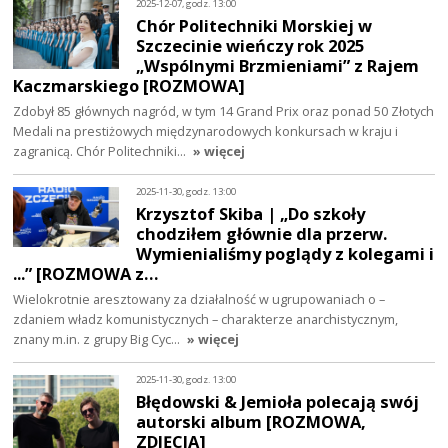
2025-12-07, godz. 13:00
Chór Politechniki Morskiej w
Szczecinie wieńczy rok 2025
„Wspólnymi Brzmieniami” z Rajem
Kaczmarskiego [ROZMOWA]
Zdobył 85 głównych nagród, w tym 14 Grand Prix oraz ponad 50 Złotych
Medali na prestiżowych międzynarodowych konkursach w kraju i
zagranicą. Chór Politechniki…
» więcej
2025-11-30, godz. 13:00
Krzysztof Skiba | „Do szkoły
chodziłem głównie dla przerw.
Wymienialiśmy poglądy z kolegami i
...” [ROZMOWA z…
Wielokrotnie aresztowany za działalność w ugrupowaniach o –
zdaniem władz komunistycznych – charakterze anarchistycznym,
znany m.in. z grupy Big Cyc…
» więcej
2025-11-30, godz. 13:00
Błędowski & Jemioła polecają swój
autorski album [ROZMOWA,
ZDJĘCIA]