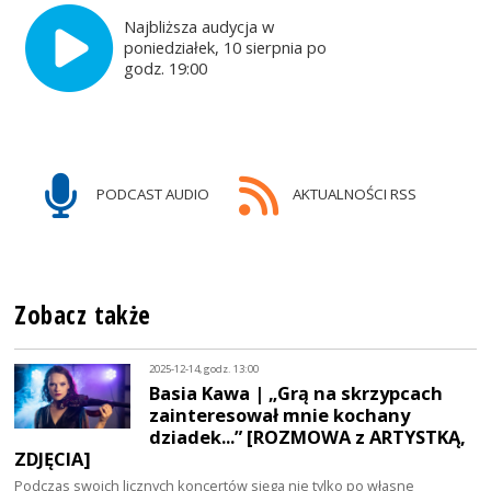
Najbliższa audycja w
poniedziałek, 10 sierpnia po
godz. 19:00
PODCAST AUDIO
AKTUALNOŚCI RSS
Zobacz także
2025-12-14, godz. 13:00
Basia Kawa | „Grą na skrzypcach
zainteresował mnie kochany
dziadek...” [ROZMOWA z ARTYSTKĄ,
ZDJĘCIA]
Podczas swoich licznych koncertów sięga nie tylko po własne