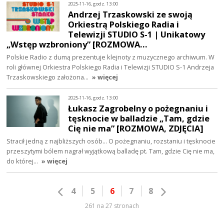
2025-11-16, godz. 13:00
Andrzej Trzaskowski ze swoją
Orkiestrą Polskiego Radia i
Telewizji STUDIO S-1 | Unikatowy
„Wstęp wzbroniony” [ROZMOWA…
Polskie Radio z dumą prezentuje klejnoty z muzycznego archiwum. W
roli głównej Orkiestra Polskiego Radia i Telewizji STUDIO S-1 Andrzeja
Trzaskowskiego założona…
» więcej
2025-11-16, godz. 13:00
Łukasz Zagrobelny o pożegnaniu i
tęsknocie w balladzie „Tam, gdzie
Cię nie ma” [ROZMOWA, ZDJĘCIA]
Stracił jedną z najbliższych osób... O pożegnaniu, rozstaniu i tęsknocie
przeszytymi bólem nagrał wyjątkową balladę pt. Tam, gdzie Cię nie ma,
do której…
» więcej
4
5
6
7
8
261 na 27 stronach