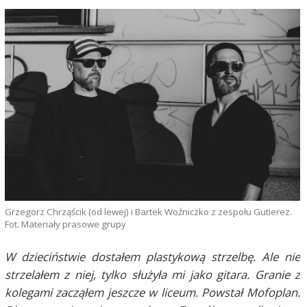
Grzegorz Chrząścik (od lewej) i Bartek Woźniczko z zespołu Gutierez.
Fot. Materiały prasowe grupy
W dzieciństwie dostałem plastykową strzelbę. Ale nie
strzelałem z niej, tylko służyła mi jako gitara. Granie z
kolegami zacząłem jeszcze w liceum. Powstał Mofoplan.