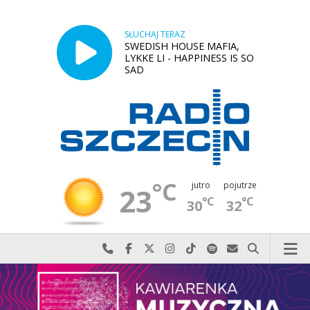
SŁUCHAJ TERAZ
SWEDISH HOUSE MAFIA,
LYKKE LI - HAPPINESS IS SO
SAD
°C
jutro
pojutrze
23
°C
°C
30
32
Najlepiej po prostu do nas zadzwoń
Odwiedź nas na Facebook-u
Odwiedź nas na X
Odwiedź nas na Instagram-ie
Odwiedź nas na TikTok-u
Szukaj nas na Spotify
Wyślij do nas w
Szukaj