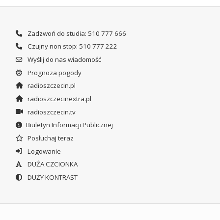
Zadzwoń do studia: 510 777 666
Czujny non stop: 510 777 222
Wyślij do nas wiadomość
Prognoza pogody
radioszczecin.pl
radioszczecinextra.pl
radioszczecin.tv
Biuletyn Informacji Publicznej
Posłuchaj teraz
Logowanie
DUŻA CZCIONKA
DUŻY KONTRAST