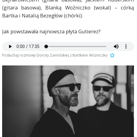
(gitara basowa), Blanką Woźniczko (wokal) – córką
Bartka i Natalią Bezegłów (chórki).
Jak powstawała najnowsza płyta Gutierez?
Posłuchaj rozmowy Doroty Zamolskiej z Bartkiem Woźniczko