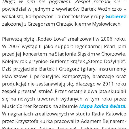
Długo w nim nie pograłem. Zespół rozpadł się
–
powiedział w jednym z wywiadów Bartek Woźniczko –
wokalista, kompozytor i autor tekstów grupy
Gutier
ez
założonej z Grzegorzem Chrząścikiem w Mysłowicach.
Pierwszą płytę „Rodeo Love” zrealizowali w 2006 roku.
W 2007 wystąpili jako support legendarnej Pearl Jam
przed jej koncertem na Stadionie Śląskim w Chorzowie.
Kolejny rok przyniósł Gutierez krążek „Stereo Dożylnie”.
Dziś przyjaciele Bartek i Grzegorz (gitary, instrumenty
klawiszowe i perkusyjne, kompozycje, aranżacje oraz
produkcja) nie zastanawiają się, dlaczego w 2011 roku
zespół przestać istnieć. Przez ostatnie dwa lata skupiali
się na nowych utworach wydanych w tym roku przez
Music Corner Records na albumie
Mapa końca świata
.
W nagraniach zrealizowanych w studiu Radia Katowice
przez Krzysztofa Kurka pracowali z Adamem Bejnarem-
Bejnarowiczem (gitara basowa), Jackiem Kuderskim