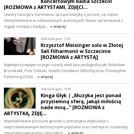
Koncertowym Radia Szczecin
[ROZMOWA z ARTYSTAMI, ZDJĘCI…
Utwory George’a Gershwina, łączące klasykę z jazzem, są często
interpretowane w odświeżonych aranżacjach. Nowe opracowania z
reguły czerpią z tradycji…
» więcej
2026-04-26, godz. 12:00
Krzysztof Meisinger solo w Złotej
Sali Filharmonii w Szczecinie
[ROZMOWA z ARTYSTĄ]
Największy wpływ na jego rozwój mieli tacy pedagodzy jak: Bolesław
Brzonkalik, Piotr Zaleski, Aniello Desiderio (Włochy) oraz Christopher
Parkening (USA)…
» więcej
2026-04-19, godz. 13:00
Kinga Głyk | „Muzyka jest ponad
przyziemną sferą, jakąś miłością
nade mną...” [ROZMOWA z
ARTYSTKĄ, ZDJĘ…
Wysmakowane poczucie groove'u, precyzyjna artykulacja z
nieprzeładowanymi technicznymi popisami oraz nad wyraz rozwinięty
zmysł improwizacyjny i dojrzałość…
» więcej