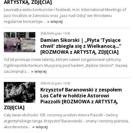
ARTYSTKĄ, ZDJĘCIA]
Laureatka wielu konkursów i festiwali, m.in. International Meetings of
Jazz Vocalists w Zamościu oraz „Jazz nad Odrą” we Wrocławiu
regularnie koncertuje…
» więcej
2026-04-05, godz. 13:00
Damian Sikorski | „Płyta 'Tysiące
chwil' zbiegła się z Wielkanocą...”
[ROZMOWA z ARTYSTĄ, ZDJĘCIA]
Od lat promuje nowe talenty, którym nawet zorganizował cykliczny
Ogólnopolski Konkurs Muzyczny pod hasłem „Będzie Głośno!”. Nazwę
zaczerpnął z…
» więcej
2026-03-22, godz. 13:00
Krzysztof Baranowski z zespołem
Los Café w hołdzie Astorowi
Piazzolli [ROZMOWA z ARTYSTĄ,
ZDJĘCIA]
Cały świat obchodzi 105. rocznicę urodzin Astora Piazolli – twórcy
argentyńskiego tanga. Krzysztof Baranowski – znany i ceniony pianista,
akordeonista…
» więcej