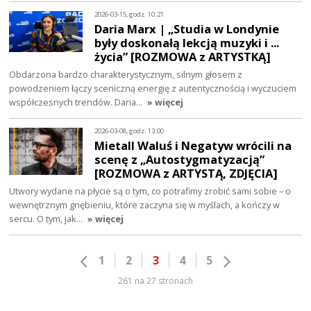
2026-03-15, godz. 10:21
Daria Marx | „Studia w Londynie
były doskonałą lekcją muzyki i ...
życia” [ROZMOWA z ARTYSTKĄ]
Obdarzona bardzo charakterystycznym, silnym głosem z
powodzeniem łączy sceniczną energię z autentycznością i wyczuciem
współczesnych trendów. Daria…
» więcej
2026-03-08, godz. 13:00
Mietall Waluś i Negatyw wrócili na
scenę z „Autostygmatyzacją”
[ROZMOWA z ARTYSTĄ, ZDJĘCIA]
Utwory wydane na płycie są o tym, co potrafimy zrobić sami sobie – o
wewnętrznym gnębieniu, które zaczyna się w myślach, a kończy w
sercu. O tym, jak…
» więcej
1
2
3
4
5
261 na 27 stronach