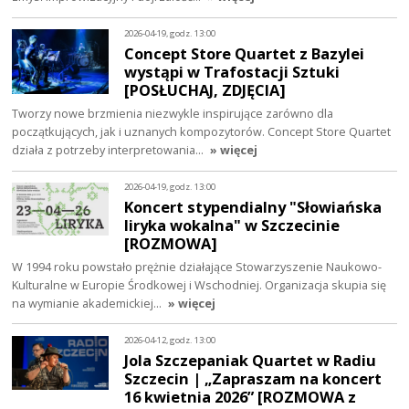
2026-04-19, godz. 13:00
Concept Store Quartet z Bazylei
wystąpi w Trafostacji Sztuki
[POSŁUCHAJ, ZDJĘCIA]
Tworzy nowe brzmienia niezwykle inspirujące zarówno dla
początkujących, jak i uznanych kompozytorów. Concept Store Quartet
działa z potrzeby interpretowania…
» więcej
2026-04-19, godz. 13:00
Koncert stypendialny "Słowiańska
liryka wokalna" w Szczecinie
[ROZMOWA]
W 1994 roku powstało prężnie działające Stowarzyszenie Naukowo-
Kulturalne w Europie Środkowej i Wschodniej. Organizacja skupia się
na wymianie akademickiej…
» więcej
2026-04-12, godz. 13:00
Jola Szczepaniak Quartet w Radiu
Szczecin | „Zapraszam na koncert
16 kwietnia 2026” [ROZMOWA z