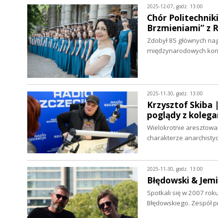
2025-12-07, godz. 13:00
Chór Politechnik
Brzmieniami” z
Zdobył 85 głównych nag
międzynarodowych konku
2025-11-30, godz. 13:00
Krzysztof Skiba 
poglądy z kolega
Wielokrotnie aresztowa
charakterze anarchisty
2025-11-30, godz. 13:00
Błędowski & Jem
Spotkali się w 2007 rok
Błędowskiego. Zespół pr