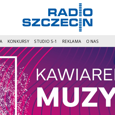
A
KONKURSY
STUDIO S-1
REKLAMA
O NAS