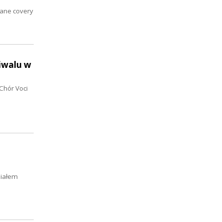
nane covery
iwalu w
 Chór Voci
ziałem