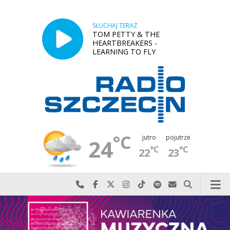
SŁUCHAJ TERAZ
TOM PETTY & THE
HEARTBREAKERS -
LEARNING TO FLY
°C
jutro
pojutrze
24
°C
°C
22
23
Najlepiej po prostu do nas zadzwoń
Odwiedź nas na Facebook-u
Odwiedź nas na X
Odwiedź nas na Instagram-ie
Odwiedź nas na TikTok-u
Szukaj nas na Spotify
Wyślij do nas w
Szukaj