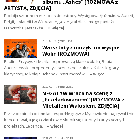
albumu „Ashes” [ROZMOWA z
ARTYSTĄ, ZDJĘCIA]
Podbija szturmem europejskie estrady. Występował już m.in. w Austrii,
Belgii, Holandii i w Watykanie, gdzie grał dla samego papieża
Franciszka. Jest także…
» więcej
2025-09-28, godz. 11:00
Warsztaty z muzyki na wyspie
Wolin [ROZMOWA]
Paulina Przybysz i Marika poprowadzą klasę wokalu, Beata
Andrzejewska propedeutyki scenicznej, Łukasz Kulczak gitary
klasycznej, Mikołaj Suchanek instrumentów…
» więcej
2025-09-11, godz. 20:59
NEGATYW wraca na scenę z
„Przeładowaniem” [ROZMOWA z
Mietallem Walusiem, ZDJĘCIA]
Przez ostatnich osiem lat zespół Negatyw z Mysłowic nie nagrywał i nie
koncertował, a jego członkowie skupili się na innych artystycznych
projektach. Legenda…
» więcej
2025-09-11, godz. 20:58