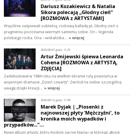
Dariusz Kozakiewicz & Natalia
Sikora polecają „Głodny cień”
[ROZMOWA z ARTYSTAMI]
Wspólnie zaśpiewali subtelną, rockową balladę pt. Głodny cień o
pragnieniu pozostania wiernym samemu sobie. On – legenda
polskiego rocka. Ona – wokalistka…
» więcej
2025-09-07, godz. 11:01
Artur Żmijewski śpiewa Leonarda
Cohena [ROZMOWA z ARTYSTĄ,
ZDJĘCIA]
Zadebiutował w 1984 roku na wielkim ekranie rolą powstańca w
wojennym dramacie „Dzień czwarty”. Zwrócił na siebie szczególną
uwagę dzięki kreacji…
» więcej
2025-09-12, godz. 11:00
Marek Dyjak | „Piosenki z
najnowszej płyty 'Mężczyźni', to
kronika moich wypadków i
przypadków...”…
Nowy album artysty, który modom się nie kłania i w którego głosie