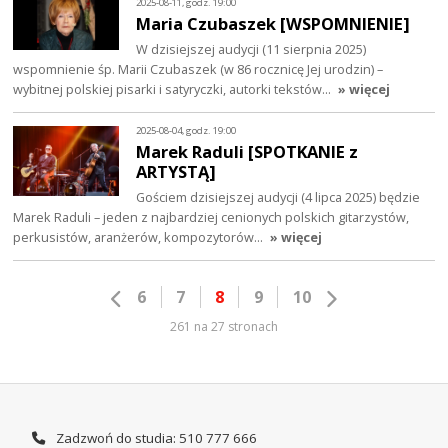
2025-08-11, godz. 19:00
Maria Czubaszek [WSPOMNIENIE]
W dzisiejszej audycji (11 sierpnia 2025)
wspomnienie śp. Marii Czubaszek (w 86 rocznicę Jej urodzin) –
wybitnej polskiej pisarki i satyryczki, autorki tekstów…
» więcej
2025-08-04, godz. 19:00
Marek Raduli [SPOTKANIE z
ARTYSTĄ]
Gościem dzisiejszej audycji (4 lipca 2025) będzie
Marek Raduli – jeden z najbardziej cenionych polskich gitarzystów,
perkusistów, aranżerów, kompozytorów…
» więcej
6
7
8
9
10
261 na 27 stronach
Zadzwoń do studia: 510 777 666