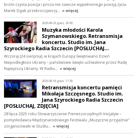
brzmi czysta poezja i proza nie zawsze wypełnionego poezją życia.
Marek Dyjak przekroczywszy…
» więcej
2025-08-25, godz. 20:00
Muzyka młodości Karola
Szymanowskiego. Retransmisja
koncertu. Studio im. Jana
Szyrockiego Radia Szczecin [POSŁUCHAJ…
Wczoraj (24 sierpnia), w krajach Europy świętowano Dzień
Niepodległości Ukrainy – państwowe święto uchwalone przez Radę
Najwyższą Ukrainy. W Radiu…
» więcej
2025-08-18, godz. 17:30
Retransmisja koncertu pamięci
Mikołaja Szczęsnego. Studio im.
Jana Szyrockiego Radia Szczecin
[POSŁUCHAJ, ZDJĘCIA]
28 lipca 2025 roku Stowarzyszenie Pierwszorzędnych Inicjatyw –
pomysłodawca Międzynarodowego Festiwalu „Muzyczne przyjaźnie”
zorganizowało w Studiu…
» więcej