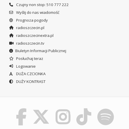
Czujny non stop: 510 777 222
Wyślij do nas wiadomość
Prognoza pogody
radioszczecin.pl
radioszczecinextra.pl
radioszczecin.tv
Biuletyn Informacji Publicznej
Posłuchaj teraz
Logowanie
DUŻA CZCIONKA
DUŻY KONTRAST