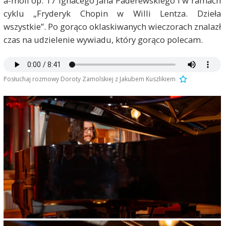
a-moll op. 17 Ignacego Jana Paderewskiego i w ramach
cyklu „Fryderyk Chopin w Willi Lentza. Dzieła
wszystkie”. Po gorąco oklaskiwanych wieczorach znalazł
czas na udzielenie wywiadu, który gorąco polecam.
Posłuchaj rozmowy Doroty Zamolskiej z Jakubem Kuszlikiem