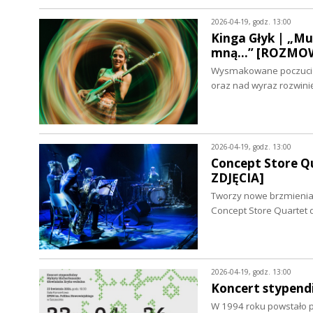
2026-04-19, godz. 13:00
Kinga Głyk | „Mu
mną...” [ROZMO
Wysmakowane poczucie 
oraz nad wyraz rozwini
2026-04-19, godz. 13:00
Concept Store Qu
ZDJĘCIA]
Tworzy nowe brzmienia 
Concept Store Quartet 
2026-04-19, godz. 13:00
Koncert stypend
W 1994 roku powstało p