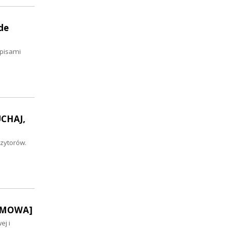
de
opisami
UCHAJ,
zytorów.
OZMOWA]
ej i