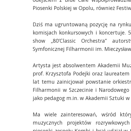
Piosenki Polskiej w Opolu, również Fest
Dziś ma ugruntowaną pozycję na rynku 
komisjach konkursowych i koncertuje. 
show „80’Classic Orchestra” auto
Symfonicznej Filharmonii im. Mieczysław
Artysta jest absolwentem Akademii Muz
prof. Krzysztofa Podejki oraz laureate
lat temu zainicjował powstanie orkiest
Filharmonii w Szczecinie i Narodowego
jako pedagog m.in. w Akademii Sztuki w S
Ma wiele zainteresowań, wśród któ
muzycznych projektów rozrywkowych 
piosenki zespołu Kombi i brał udział w