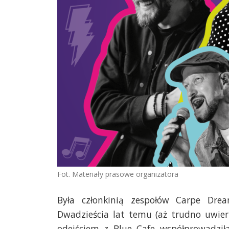
Fot. Materiały prasowe organizatora
Była członkinią zespołów Carpe Dre
Dwadzieścia lat temu (aż trudno uwierz
odejściem z Blue Cafe współprowadził