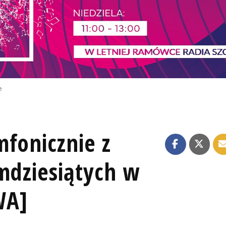
e
mfonicznie z
mdziesiątych w
WA]