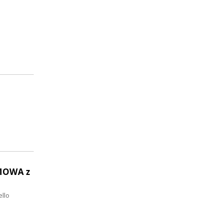
ZMOWA z
ello