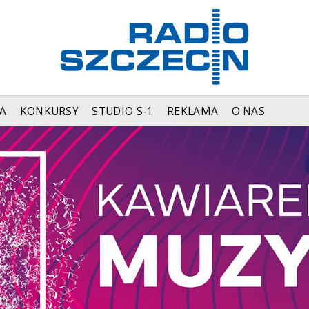
A
KONKURSY
STUDIO S-1
REKLAMA
O NAS