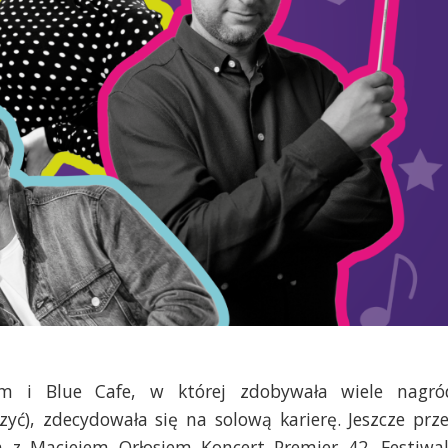
am i Blue Cafe, w której zdobywała wiele nagró
yć), zdecydowała się na solową karierę. Jeszcze prz
a z Maciejem Orłosiem Koncert Premier 42. Festiwa