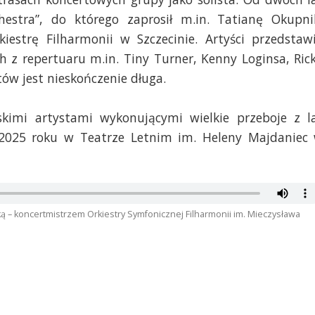
hestra”, do którego zaprosił m.in. Tatianę Okupni
kiestrę Filharmonii w Szczecinie. Artyści przedstaw
h z repertuaru m.in. Tiny Turner, Kenny Loginsa, Ric
itów jest nieskończenie długa.
kimi artystami wykonującymi wielkie przeboje z l
 2025 roku w Teatrze Letnim im. Heleny Majdaniec
 – koncertmistrzem Orkiestry Symfonicznej Filharmonii im. Mieczysława