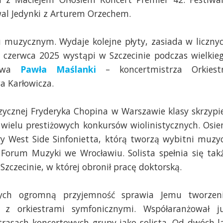
iwal Jedynki z Arturem Orzechem.
muzycznym. Wydaje kolejne płyty, zasiada w liczny
5 czerwca 2025 wystąpi w Szczecinie podczas wielkie
rstwa
Pawła Maślanki
– koncertmistrza Orkiest
a Karłowicza.
ycznej Fryderyka Chopina w Warszawie klasy skrzypi
m wielu prestiżowych konkursów wiolinistycznych. Osi
ry West Side Sinfonietta, którą tworzą wybitni muzy
 Forum Muzyki we Wrocławiu. Solista spełnia się tak
zczecinie, w której obronił pracę doktorską.
rych ogromną przyjemność sprawia Jemu tworzen
z orkiestrami symfonicznymi. Współaranżował j
 trasach koncertowych grupy jako solista. Od dwóch l