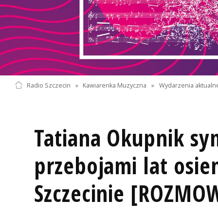
Radio Szczecin
»
Kawiarenka Muzyczna
»
Wydarzenia aktualn
Tatiana Okupnik sy
przebojami lat osie
Szczecinie [ROZMO