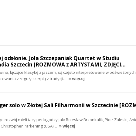
 odsłonie. Jola Szczepaniak Quartet w Studiu
dia Szczecin [ROZMOWA z ARTYSTAMI, ZDJĘCI…
ina, łączące klasykę z jazzem, są często interpretowane w odświeżonych
owania z reguły czerpią z tradycji…
» więcej
ger solo w Złotej Sali Filharmonii w Szczecinie [RO
 rozwój mieli tacy pedagodzy jak: Bolesław Brzonkalik, Piotr Zaleski, Ani
z Christopher Parkening (USA)…
» więcej