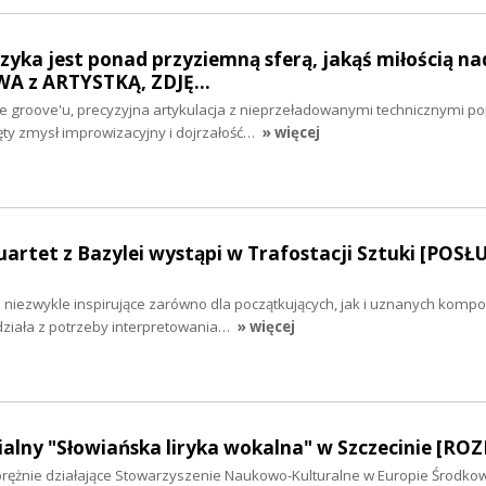
zyka jest ponad przyziemną sferą, jakąś miłością na
WA z ARTYSTKĄ, ZDJĘ…
groove'u, precyzyjna artykulacja z nieprzeładowanymi technicznymi p
ęty zmysł improwizacyjny i dojrzałość…
» więcej
artet z Bazylei wystąpi w Trafostacji Sztuki [POSŁ
niezwykle inspirujące zarówno dla początkujących, jak i uznanych kompo
działa z potrzeby interpretowania…
» więcej
ialny "Słowiańska liryka wokalna" w Szczecinie [R
rężnie działające Stowarzyszenie Naukowo-Kulturalne w Europie Środkow