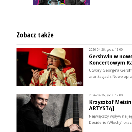
Zobacz także
2026-04-26, godz. 13:00
Gershwin w nowej
Koncertowym Ra
Utwory George’a Gershw
aranżacjach. Nowe oprac
2026-04-26, godz. 12:00
Krzysztof Meisin
ARTYSTĄ]
Największy wpływ na jego
Desiderio (Włochy) ora