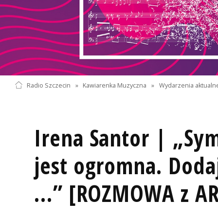
Radio Szczecin
»
Kawiarenka Muzyczna
»
Wydarzenia aktualn
Irena Santor | „Sy
jest ogromna. Doda
...” [ROZMOWA z A