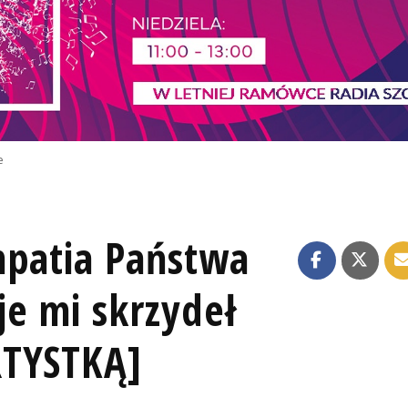
e
mpatia Państwa
je mi skrzydeł
RTYSTKĄ]