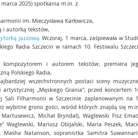
 marca 2025) spotkania m.in. z:
lharmonii im. Mieczysława Karłowicza,
 i autorką tekstów,
zytorką jazzową
. Wczoraj, 1 marca, zaśpiewała w Stud
kiego Radia Szczecin w ramach 10. Festiwalu Szczec
ą, kompozytorem i autorem tekstów; premiera Je
zną Polskiego Radia,
jbardziej wszechstronnych postaci sceny muzyczne
i artystycznej „Męskiego Grania”; przed koncertem 1
ej Sali Filharmonii w Szczecinie zaplanowanym na 
ż wybitne grono gości, wśród których znajdą się m.in
 Martusewicz, Michał Bryndal), Waglewski Fisz Ema
e” Waglewski, Mariusz Obijalski, Maria Peszek, Maci
, Masha Natanson, sopranistka Samitra Suwannari