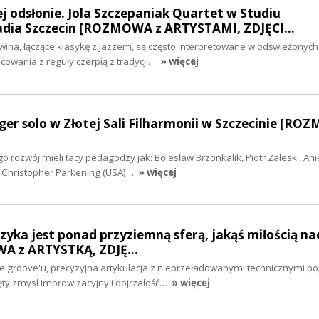
 odsłonie. Jola Szczepaniak Quartet w Studiu
dia Szczecin [ROZMOWA z ARTYSTAMI, ZDJĘCI…
ina, łączące klasykę z jazzem, są często interpretowane w odświeżonych
owania z reguły czerpią z tradycji…
» więcej
ger solo w Złotej Sali Filharmonii w Szczecinie [RO
 rozwój mieli tacy pedagodzy jak: Bolesław Brzonkalik, Piotr Zaleski, Ani
z Christopher Parkening (USA)…
» więcej
zyka jest ponad przyziemną sferą, jakąś miłością na
WA z ARTYSTKĄ, ZDJĘ…
groove'u, precyzyjna artykulacja z nieprzeładowanymi technicznymi p
ęty zmysł improwizacyjny i dojrzałość…
» więcej