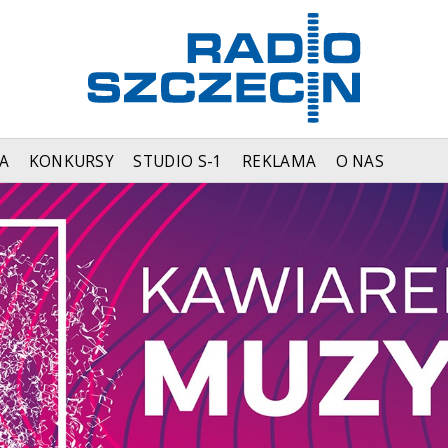
A
KONKURSY
STUDIO S-1
REKLAMA
O NAS