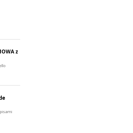
ZMOWA z
ello
de
opisami