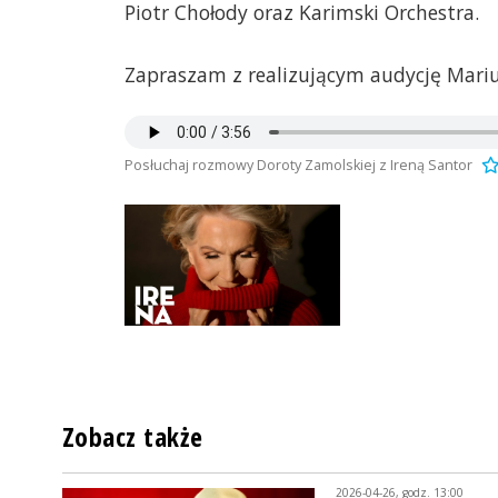
Piotr Chołody oraz Karimski Orchestra.
Zapraszam z realizującym audycję Mari
Posłuchaj rozmowy Doroty Zamolskiej z Ireną Santor
Zobacz także
2026-04-26, godz. 13:00