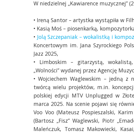
W niedzielnej „Kawiarence muzycznej” (2
• Ireną Santor – artystka wystąpiła w Fi
• Kasią Moś – piosenkarką, kompozytorką
•
Jolą Szczepaniak – wokalistką i kompo
Koncertowym im. Jana Szyrockiego Pols
Jazz 2025,
• Limboskim – gitarzystą, wokalist
„Wolności” wydanej przez Agencję Muzyc
• Wojciechem Waglewskim – jedną z na
twórcą wielu projektów, m.in. koncepcj
polskiej edycji MTV Unplugged w Złot
marca 2025. Na scenie pojawi się równie
Voo Voo (Mateusz Pospieszalski, Karim
(Bartosz „Fisz” Waglewski, Piotr „Emad
Maleńczuk, Tomasz Makowiecki, Kasai