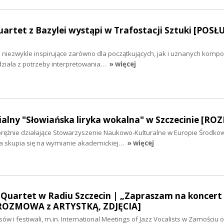
artet z Bazylei wystąpi w Trafostacji Sztuki [POSŁ
niezwykle inspirujące zarówno dla początkujących, jak i uznanych kompo
działa z potrzeby interpretowania…
» więcej
ialny "Słowiańska liryka wokalna" w Szczecinie [R
rężnie działające Stowarzyszenie Naukowo-Kulturalne w Europie Środkow
a skupia się na wymianie akademickiej…
» więcej
 Quartet w Radiu Szczecin | „Zapraszam na koncert
[ROZMOWA z ARTYSTKĄ, ZDJĘCIA]
w i festiwali, m.in. International Meetings of Jazz Vocalists w Zamościu o