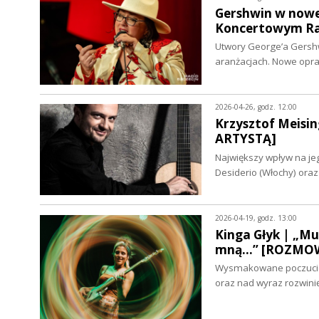
Gershwin w nowej
Koncertowym Ra
Utwory George’a Gershw
aranżacjach. Nowe oprac
2026-04-26, godz. 12:00
Krzysztof Meisin
ARTYSTĄ]
Największy wpływ na jego
Desiderio (Włochy) ora
2026-04-19, godz. 13:00
Kinga Głyk | „Mu
mną...” [ROZMO
Wysmakowane poczucie 
oraz nad wyraz rozwini