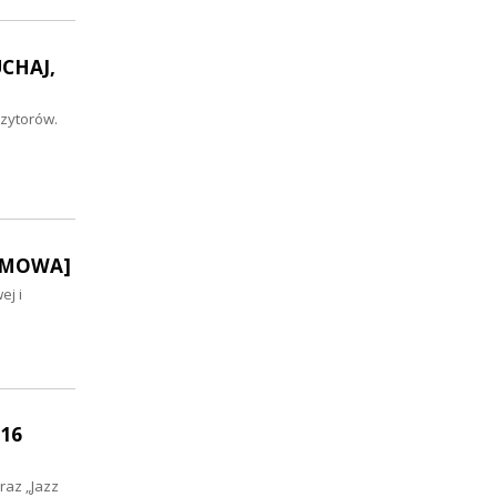
UCHAJ,
zytorów.
OZMOWA]
ej i
 16
raz „Jazz