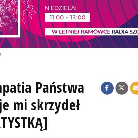
e
mpatia Państwa
je mi skrzydeł
RTYSTKĄ]