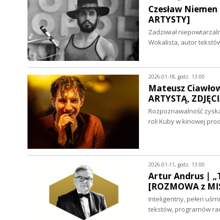
Czesław Niemen 
ARTYSTY]
Zadziwiał niepowtarzal
Wokalista, autor tekstó
2026-01-18, godz. 13:00
Mateusz Ciawło
ARTYSTĄ, ZDJĘCI
Rozpoznawalność zyska
roli Kuby w kinowej pro
2026-01-11, godz. 13:00
Artur Andrus | „
[ROZMOWA z MI
Inteligentny, pełen uśm
tekstów, programów rad