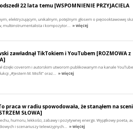
odszedł 22 lata temu [WSPOMNIENIE PRZYJACIELA
nym, elektryzującym, unikalnym, potężnym głosem o pięciooktawowej skal
w, multiinstrumentalista i kompozytor…
» więcej
wski zawładnął TikTokiem i YouTubem [ROZMOWA z
A]
ł dzięki coverom i autorskim utworom publikowanym na kanale YouTube
dukcji „#Jestem M. Misfit” oraz…
» więcej
To praca w radiu spowodowała, że stanąłem na scenie
STRZEM SŁOWA]
iechu, humoru, lekkości, zabawy i pozytywnej energii. Wyjątkowy poeta, a
iowych i scenariuszy telewizyjnych…
» więcej