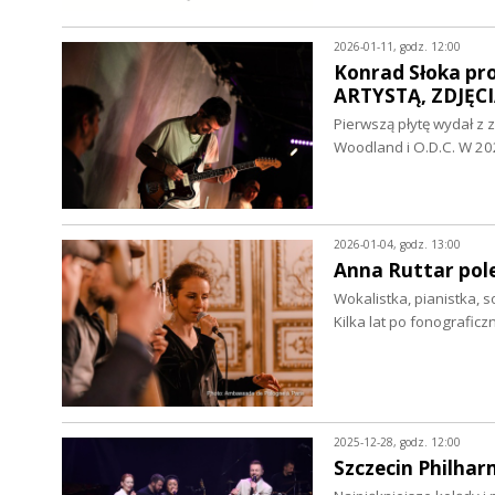
2026-01-11, godz. 12:00
Konrad Słoka pro
ARTYSTĄ, ZDJĘCI
Pierwszą płytę wydał z 
Woodland i O.D.C. W 2
2026-01-04, godz. 13:00
Anna Ruttar pol
Wokalistka, pianistka, 
Kilka lat po fonografi
2025-12-28, godz. 12:00
Szczecin Philha