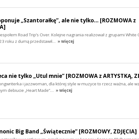
ponuje „Szantorałkę”, ale nie tylko... [ROZMOWA z
A]
zespołem Road Trip’s Over. Kolejne nagrania realizował z grupami White 
023 roku z dumą przedstawił…
» więcej
eca nie tylko „Utul mnie” [ROZMOWA z ARTYSTKĄ, Z
songwriterka i jazzwoman, dla której style w muzyce to rzecz ważna, ale w
cznym debiucie „Heart Made”…
» więcej
rmonic Big Band „Świątecznie” [ROZMOWY, ZDJĘCIA]