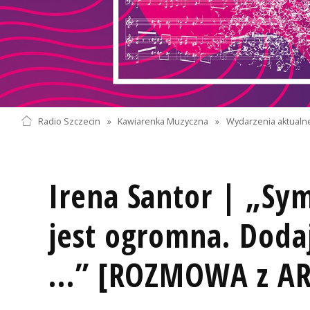
Radio Szczecin
»
Kawiarenka Muzyczna
»
Wydarzenia aktualn
Irena Santor | „Sy
jest ogromna. Doda
...” [ROZMOWA z A