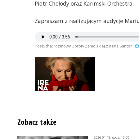
Piotr Chołody oraz Karimski Orchestra.
Zapraszam z realizującym audycję Mari
Posłuchaj rozmowy Doroty Zamolskiej z Ireną Santor
Zobacz także
2026-01-18, godz. 13:00