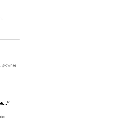
i.
, głównej
...”
utor