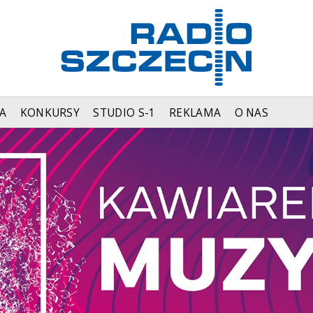
A
KONKURSY
STUDIO S-1
REKLAMA
O NAS