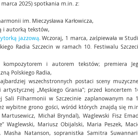
 marca 2025) spotkania m.in. z:
lharmonii im. Mieczysława Karłowicza,
 i autorką tekstów,
zytorką jazzową
. Wczoraj, 1 marca, zaśpiewała w Stud
kiego Radia Szczecin w ramach 10. Festiwalu Szczec
ą, kompozytorem i autorem tekstów; premiera Je
zną Polskiego Radia,
jbardziej wszechstronnych postaci sceny muzyczne
i artystycznej „Męskiego Grania”; przed koncertem 1
ej Sali Filharmonii w Szczecinie zaplanowanym na 
ż wybitne grono gości, wśród których znajdą się m.in
 Martusewicz, Michał Bryndal), Waglewski Fisz Ema
e” Waglewski, Mariusz Obijalski, Maria Peszek, Maci
, Masha Natanson, sopranistka Samitra Suwannari