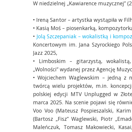
W niedzielnej „Kawiarence muzycznej” (2
• Ireną Santor – artystka wystąpiła w Fi
• Kasią Moś – piosenkarką, kompozytorką
•
Jolą Szczepaniak – wokalistką i kompo
Koncertowym im. Jana Szyrockiego Pols
Jazz 2025,
• Limboskim – gitarzystą, wokalist
„Wolności” wydanej przez Agencję Muzyc
• Wojciechem Waglewskim – jedną z na
twórcą wielu projektów, m.in. koncepcj
polskiej edycji MTV Unplugged w Złot
marca 2025. Na scenie pojawi się równie
Voo Voo (Mateusz Pospieszalski, Karim
(Bartosz „Fisz” Waglewski, Piotr „Emad
Maleńczuk, Tomasz Makowiecki, Kasai