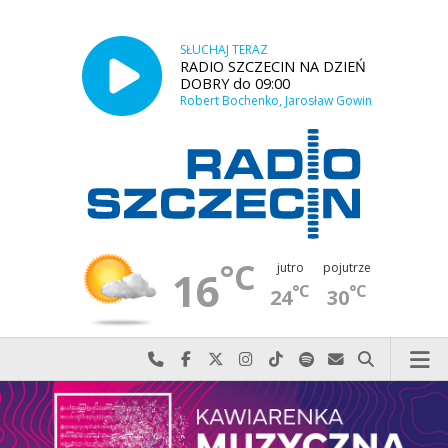
SŁUCHAJ TERAZ
RADIO SZCZECIN NA DZIEŃ
DOBRY do 09:00
Robert Bochenko, Jarosław Gowin
°C
jutro
pojutrze
16
°C
°C
24
30
Najlepiej po prostu do nas zadzwoń
Odwiedź nas na Facebook-u
Odwiedź nas na X
Odwiedź nas na Instagram-ie
Odwiedź nas na TikTok-u
Szukaj nas na Spotify
Wyślij do nas w
Szukaj