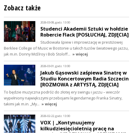
Zobacz także
2026-03-08, godz. 13:00
Studenci Akademii Sztuki w hołdzie
Robercie Flack [POSŁUCHAJ, ZDJĘCIA]
Studiowała śpiew i improwizację w prestiżowej
Berklee College of Music w Bostonie u takich tuzów światowego jazzu,
jak m.in. Donny McElroy i Bob Stoloff…
» więcej
2026-03-01, godz. 13:00
Jakub Gąsowski zaśpiewa Sinatrę w
Studiu Koncertowym Radia Szczecin
[ROZMOWA z ARTYSTĄ, ZDJĘCIA]
To będzie muzyczna podróż do złotej ery swingu i jazzu – wieczór
wypełniony największymi przebojami legendarnego Franka Sinatry,
takimi jak m.in. „My…
» więcej
2026-02-22, godz. 13:00
VOX | „Kontynuujemy
kilkudziesięcioletnią pracę na