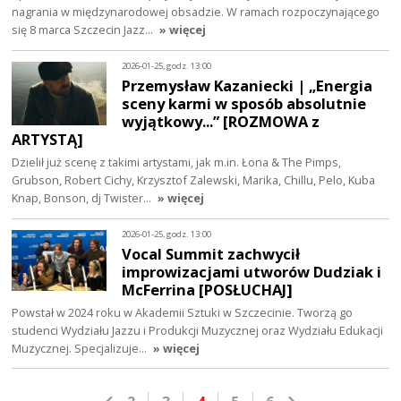
nagrania w międzynarodowej obsadzie. W ramach rozpoczynającego
się 8 marca Szczecin Jazz…
» więcej
2026-01-25, godz. 13:00
Przemysław Kazaniecki | „Energia
sceny karmi w sposób absolutnie
wyjątkowy...” [ROZMOWA z
ARTYSTĄ]
Dzielił już scenę z takimi artystami, jak m.in. Łona & The Pimps,
Grubson, Robert Cichy, Krzysztof Zalewski, Marika, Chillu, Pelo, Kuba
Knap, Bonson, dj Twister…
» więcej
2026-01-25, godz. 13:00
Vocal Summit zachwycił
improwizacjami utworów Dudziak i
McFerrina [POSŁUCHAJ]
Powstał w 2024 roku w Akademii Sztuki w Szczecinie. Tworzą go
studenci Wydziału Jazzu i Produkcji Muzycznej oraz Wydziału Edukacji
Muzycznej. Specjalizuje…
» więcej