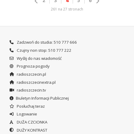
2
3
4
5
6
261 na 27 stronach
Zadzwoń do studia: 510 777 666
Czujny non stop: 510 777 222
Wyślij do nas wiadomość
Prognoza pogody
radioszczecin.pl
radioszczecinextra.pl
radioszczecin.tv
Biuletyn Informacji Publicznej
Posłuchaj teraz
Logowanie
DUŻA CZCIONKA
DUŻY KONTRAST