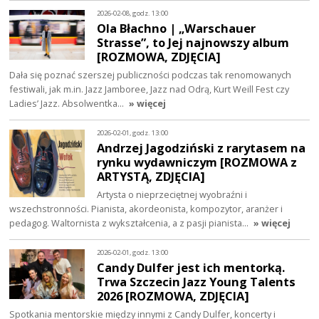
2026-02-08, godz. 13:00
Ola Błachno | „Warschauer
Strasse”, to Jej najnowszy album
[ROZMOWA, ZDJĘCIA]
Dała się poznać szerszej publiczności podczas tak renomowanych
festiwali, jak m.in. Jazz Jamboree, Jazz nad Odrą, Kurt Weill Fest czy
Ladies’ Jazz. Absolwentka…
» więcej
2026-02-01, godz. 13:00
Andrzej Jagodziński z rarytasem na
rynku wydawniczym [ROZMOWA z
ARTYSTĄ, ZDJĘCIA]
Artysta o nieprzeciętnej wyobraźni i
wszechstronności. Pianista, akordeonista, kompozytor, aranżer i
pedagog. Waltornista z wykształcenia, a z pasji pianista…
» więcej
2026-02-01, godz. 13:00
Candy Dulfer jest ich mentorką.
Trwa Szczecin Jazz Young Talents
2026 [ROZMOWA, ZDJĘCIA]
Spotkania mentorskie między innymi z Candy Dulfer, koncerty i