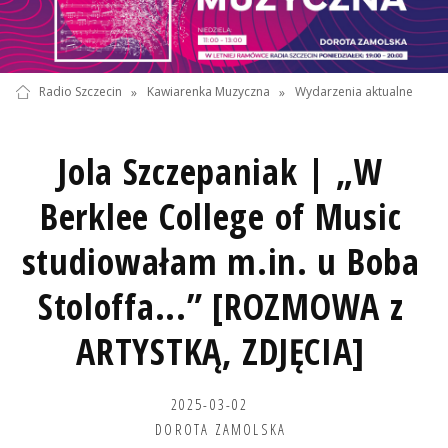
Radio Szczecin
»
Kawiarenka Muzyczna
»
Wydarzenia aktualne
Jola Szczepaniak | „W
Berklee College of Music
studiowałam m.in. u Boba
Stoloffa...” [ROZMOWA z
ARTYSTKĄ, ZDJĘCIA]
2025-03-02
DOROTA ZAMOLSKA