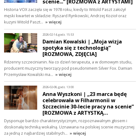
scenie...” [ROZMOWA z ARTYSTAMI]
Historia VOX zaczęła się w 1978 roku, kiedy to Witold Paszt założył
męski kwartet w składzie: Ryszard Rynkowski, Andrzej Kozioł oraz
kuzyni Witold Paszt…
» więcej
2026-02-14, godz. 15:53
Damian Kowalski | „Moja wizja
spotyka się z technologią”
[ROZMOWA, ZDJĘCIA]
Rdzenny szczecinianin. Na co dzień terapeuta, a w domowym studiu,
producent muzyczny tworzący pod pseudonimem Silver Fox. Damian
Przemysław Kowalski ma…
» więcej
2026-02-08, godz. 13:00
Anna Wyszkoni | „23 marca będę
celebrowała w Filharmonii w
Szczecinie 30-lecie pracy na scenie”
[ROZMOWA z ARTYSTKĄ…
Dysponuje bardzo charakterystycznym, rozpoznawalnym głosem i
doskonałą techniką wokalną. Uznawana na polskiej scenie muzycznej
za jedną z najbardziej stabilnych…
» więcej