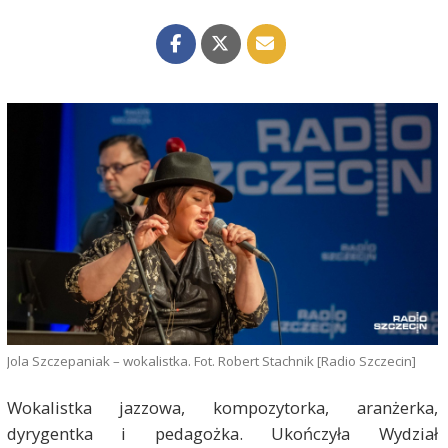
Jola Szczepaniak – wokalistka. Fot. Robert Stachnik [Radio Szczecin]
Wokalistka jazzowa, kompozytorka, aranżerka,
dyrygentka i pedagożka. Ukończyła Wydział