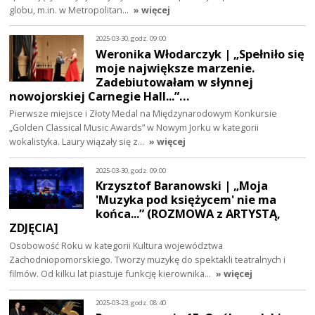
globu, m.in. w Metropolitan…
» więcej
2025-03-30, godz. 09:00
Weronika Włodarczyk | „Spełniło się
moje największe marzenie.
Zadebiutowałam w słynnej
nowojorskiej Carnegie Hall...”…
Pierwsze miejsce i Złoty Medal na Międzynarodowym Konkursie
„Golden Classical Music Awards” w Nowym Jorku w kategorii
wokalistyka. Laury wiązały się z…
» więcej
2025-03-30, godz. 09:00
Krzysztof Baranowski | „Moja
'Muzyka pod księżycem' nie ma
końca...” (ROZMOWA z ARTYSTĄ,
ZDJĘCIA]
Osobowość Roku w kategorii Kultura województwa
Zachodniopomorskiego. Tworzy muzykę do spektakli teatralnych i
filmów. Od kilku lat piastuje funkcję kierownika…
» więcej
2025-03-23, godz. 08:40