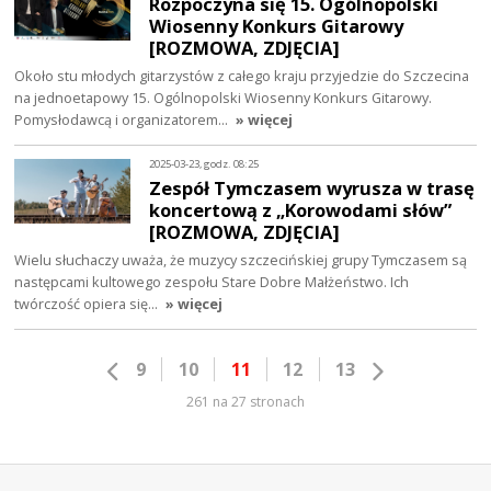
Rozpoczyna się 15. Ogólnopolski
Wiosenny Konkurs Gitarowy
[ROZMOWA, ZDJĘCIA]
Około stu młodych gitarzystów z całego kraju przyjedzie do Szczecina
na jednoetapowy 15. Ogólnopolski Wiosenny Konkurs Gitarowy.
Pomysłodawcą i organizatorem…
» więcej
2025-03-23, godz. 08:25
Zespół Tymczasem wyrusza w trasę
koncertową z „Korowodami słów”
[ROZMOWA, ZDJĘCIA]
Wielu słuchaczy uważa, że muzycy szczecińskiej grupy Tymczasem są
następcami kultowego zespołu Stare Dobre Małżeństwo. Ich
twórczość opiera się…
» więcej
9
10
11
12
13
261 na 27 stronach