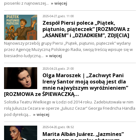
piosenki z najnowszej…
» więcej
2025-04-27, godz. 11:00
Zespół Piersi poleca „Piątek,
piątunio, piąteczek” [ROZMOWA z
„ASANEM” i „DZIADKIEM”, ZDJĘCIA]
Najnowszy przebój grupy Piersi „Piątek, piątunio, piąteczek” wydany
przez Agencję Muzyczną Polskiego Radia, swoją treścią wpisuje się w
biesiadno-ludyczną…
» więcej
2025-04-23, godz. 21:00
Olga Maroszek | „Zachwyt Pani
Ireny Santor moją osobą jest dla
mnie najwyższym wyróżnieniem”
[ROZMOWA ze ŚPIEWACZKĄ…
Solistka Teatru Wielkiego w Łodzi od 2014 roku. Zadebiutowała w nim
rolą Juliusza Cezara w operze „Juliusz Cezar” Georga Friedricha Händla
pod dyrekcją…
» więcej
2025-04-20, godz. 08:52
Marita Albán Juárez. „Jazmines”