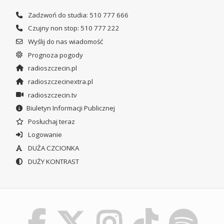
Zadzwoń do studia: 510 777 666
Czujny non stop: 510 777 222
Wyślij do nas wiadomość
Prognoza pogody
radioszczecin.pl
radioszczecinextra.pl
radioszczecin.tv
Biuletyn Informacji Publicznej
Posłuchaj teraz
Logowanie
DUŻA CZCIONKA
DUŻY KONTRAST