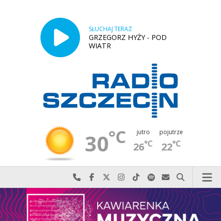
SŁUCHAJ TERAZ
GRZEGORZ HYŻY - POD
WIATR
°C
jutro
pojutrze
30
°C
°C
26
22
Najlepiej po prostu do nas zadzwoń
Odwiedź nas na Facebook-u
Odwiedź nas na X
Odwiedź nas na Instagram-ie
Odwiedź nas na TikTok-u
Szukaj nas na Spotify
Wyślij do nas w
Szukaj