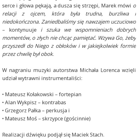
serce i głowa pękają, a dusza się strzępi, Marek mówi
o
relacji z ojcem, która była trudna, burzliwa i
niedokończona. Zaniedbaliśmy się nawzajem uczuciowo
– kontynuuje
i szuka we wspomnieniach dobrych
momentów, o złych nie chcąc pamiętać. Wzywa Go, żeby
przyszedł do Niego z obłoków i w jakiejkolwiek formie
przez chwilę był obok
.
W nagraniu muzyki autorstwa Michała Lorenca wzięli
udział wytrawni instrumentaliści:
• Mateusz Kołakowski – fortepian
• Alan Wykpisz – kontrabas
• Grzegorz Pałka – perkusja i
• Mateusz Moś – skrzypce (gościnnie)
Realizacji dźwięku podjął się Maciek Stach.