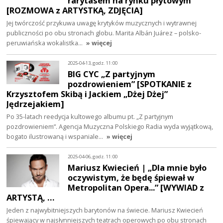
rarytasem na rynku płytowym
[ROZMOWA z ARTYSTKĄ, ZDJĘCIA]
Jej twórczość przykuwa uwagę krytyków muzycznych i wytrawnej
publiczności po obu stronach globu. Marita Albán Juárez – polsko-
peruwiańska wokalistka…
» więcej
2025-04-13, godz. 11:00
BIG CYC „Z partyjnym
pozdrowieniem” [SPOTKANIE z
Krzysztofem Skibą i Jackiem „Dżej Dżej”
Jędrzejakiem]
Po 35-latach reedycja kultowego albumu pt. „Z partyjnym
pozdrowieniem”. Agencja Muzyczna Polskiego Radia wyda wyjątkową,
bogato ilustrowaną i wspaniale…
» więcej
2025-04-06, godz. 11:00
Mariusz Kwiecień | „Dla mnie było
oczywistym, że będę śpiewał w
Metropolitan Opera...” [WYWIAD z
ARTYSTĄ, …
Jeden z najwybitniejszych barytonów na świecie. Mariusz Kwiecień
śpiewający w najsłynniejszych teatrach operowych po obu stronach