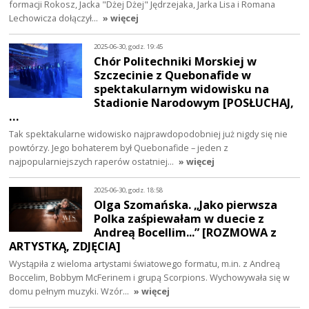
formacji Rokosz, Jacka "Dżej Dżej" Jędrzejaka, Jarka Lisa i Romana
Lechowicza dołączył…
» więcej
2025-06-30, godz. 19:45
Chór Politechniki Morskiej w
Szczecinie z Quebonafide w
spektakularnym widowisku na
Stadionie Narodowym [POSŁUCHAJ,
…
Tak spektakularne widowisko najprawdopodobniej już nigdy się nie
powtórzy. Jego bohaterem był Quebonafide – jeden z
najpopularniejszych raperów ostatniej…
» więcej
2025-06-30, godz. 18:58
Olga Szomańska. „Jako pierwsza
Polka zaśpiewałam w duecie z
Andreą Bocellim...” [ROZMOWA z
ARTYSTKĄ, ZDJĘCIA]
Wystąpiła z wieloma artystami światowego formatu, m.in. z Andreą
Boccelim, Bobbym McFerinem i grupą Scorpions. Wychowywała się w
domu pełnym muzyki. Wzór…
» więcej