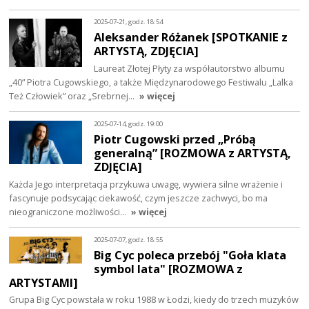
2025-07-21, godz. 18:54
Aleksander Różanek [SPOTKANIE z
ARTYSTĄ, ZDJĘCIA]
Laureat Złotej Płyty za współautorstwo albumu
„40” Piotra Cugowskiego, a także Międzynarodowego Festiwalu „Lalka
Też Człowiek” oraz „Srebrnej…
» więcej
2025-07-14, godz. 19:00
Piotr Cugowski przed „Próbą
generalną” [ROZMOWA z ARTYSTĄ,
ZDJĘCIA]
Każda Jego interpretacja przykuwa uwagę, wywiera silne wrażenie i
fascynuje podsycając ciekawość, czym jeszcze zachwyci, bo ma
nieograniczone możliwości…
» więcej
2025-07-07, godz. 18:55
Big Cyc poleca przebój "Goła klata
symbol lata" [ROZMOWA z
ARTYSTAMI]
Grupa Big Cyc powstała w roku 1988 w Łodzi, kiedy do trzech muzyków