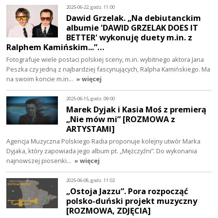
2025-06-22, godz. 11:00
Dawid Grzelak. „Na debiutanckim
albumie 'DAWID GRZELAK DOES IT
BETTER' wykonuję duety m.in. z
Ralphem Kamińskim...”…
Fotografuje wiele postaci polskiej sceny, m.in. wybitnego aktora Jana
Peszka czy jedną z najbardziej fascynujących, Ralpha Kamińskiego. Ma
na swoim koncie m.in…
» więcej
2025-06-15, godz. 09:00
Marek Dyjak i Kasia Moś z premierą
„Nie mów mi” [ROZMOWA z
ARTYSTAMI]
Agencja Muzyczna Polskiego Radia proponuje kolejny utwór Marka
Dyjaka, który zapowiada jego album pt. „Mężczyźni”. Do wykonania
najnowszej piosenki…
» więcej
2025-06-08, godz. 11:02
„Ostoja Jazzu”. Pora rozpocząć
polsko-duński projekt muzyczny
[ROZMOWA, ZDJĘCIA]