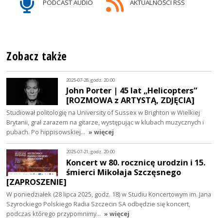
PODCAST AUDIO
AKTUALNOŚCI RSS
Zobacz także
2025-07-28, godz. 20:00
John Porter | 45 lat „Helicopters”
[ROZMOWA z ARTYSTĄ, ZDJĘCIA]
Studiował politologię na University of Sussex w Brighton w Wielkiej
Brytanii, grał zarazem na gitarze, występując w klubach muzycznych i
pubach. Po hippisowskiej…
» więcej
2025-07-21, godz. 20:00
Koncert w 80. rocznicę urodzin i 15.
śmierci Mikołaja Szczęsnego
[ZAPROSZENIE]
W poniedziałek (28 lipca 2025, godz. 18) w Studiu Koncertowym im. Jana
Szyrockiego Polskiego Radia Szczecin SA odbędzie się koncert,
podczas którego przypomnimy…
» więcej