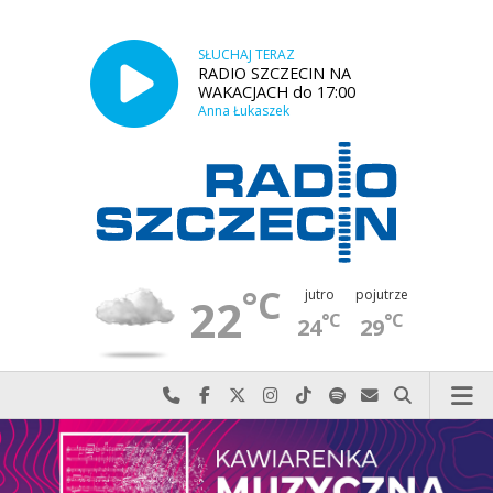
SŁUCHAJ TERAZ
RADIO SZCZECIN NA
WAKACJACH do 17:00
Anna Łukaszek
°C
jutro
pojutrze
22
°C
°C
24
29
Najlepiej po prostu do nas zadzwoń
Odwiedź nas na Facebook-u
Odwiedź nas na X
Odwiedź nas na Instagram-ie
Odwiedź nas na TikTok-u
Szukaj nas na Spotify
Wyślij do nas w
Szukaj