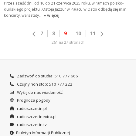
Przez sześć dni, od 16 do 21 czerwca 2025 roku, w ramach polsko-
duńskiego projektu „Ostoja Jazzu” w Pałacu w Ostoi odbędą się m.in.
koncerty, warsztaty…
» więcej
7
8
9
10
11
261 na 27 stronach
Zadzwoń do studia: 510 777 666
Czujny non stop: 510 777 222
Wyślij do nas wiadomość
Prognoza pogody
radioszczecin.pl
radioszczecinextra.pl
radioszczecin.tv
Biuletyn Informacji Publicznej