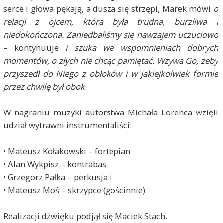
serce i głowa pękają, a dusza się strzępi, Marek mówi
o
relacji z ojcem, która była trudna, burzliwa i
niedokończona. Zaniedbaliśmy się nawzajem uczuciowo
– kontynuuje
i szuka we wspomnieniach dobrych
momentów, o złych nie chcąc pamiętać. Wzywa Go, żeby
przyszedł do Niego z obłoków i w jakiejkolwiek formie
przez chwilę był obok
.
W nagraniu muzyki autorstwa Michała Lorenca wzięli
udział wytrawni instrumentaliści:
• Mateusz Kołakowski – fortepian
• Alan Wykpisz – kontrabas
• Grzegorz Pałka – perkusja i
• Mateusz Moś – skrzypce (gościnnie)
Realizacji dźwięku podjął się Maciek Stach.