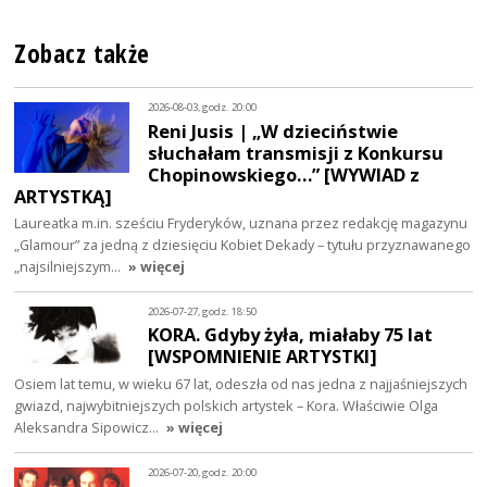
Zobacz także
2026-08-03, godz. 20:00
Reni Jusis | „W dzieciństwie
słuchałam transmisji z Konkursu
Chopinowskiego…” [WYWIAD z
ARTYSTKĄ]
Laureatka m.in. sześciu Fryderyków, uznana przez redakcję magazynu
„Glamour” za jedną z dziesięciu Kobiet Dekady – tytułu przyznawanego
„najsilniejszym…
» więcej
2026-07-27, godz. 18:50
KORA. Gdyby żyła, miałaby 75 lat
[WSPOMNIENIE ARTYSTKI]
Osiem lat temu, w wieku 67 lat, odeszła od nas jedna z najjaśniejszych
gwiazd, najwybitniejszych polskich artystek – Kora. Właściwie Olga
Aleksandra Sipowicz…
» więcej
2026-07-20, godz. 20:00