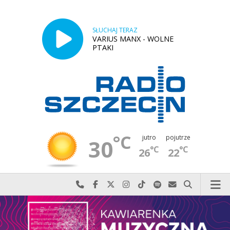
SŁUCHAJ TERAZ
VARIUS MANX - WOLNE
PTAKI
°C
jutro
pojutrze
30
°C
°C
26
22
Najlepiej po prostu do nas zadzwoń
Odwiedź nas na Facebook-u
Odwiedź nas na X
Odwiedź nas na Instagram-ie
Odwiedź nas na TikTok-u
Szukaj nas na Spotify
Wyślij do nas w
Szukaj