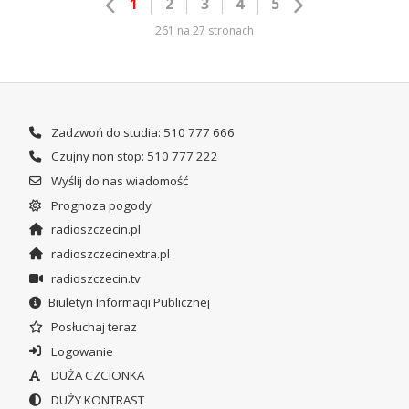
1
2
3
4
5
261 na 27 stronach
Zadzwoń do studia: 510 777 666
Czujny non stop: 510 777 222
Wyślij do nas wiadomość
Prognoza pogody
radioszczecin.pl
radioszczecinextra.pl
radioszczecin.tv
Biuletyn Informacji Publicznej
Posłuchaj teraz
Logowanie
DUŻA CZCIONKA
DUŻY KONTRAST