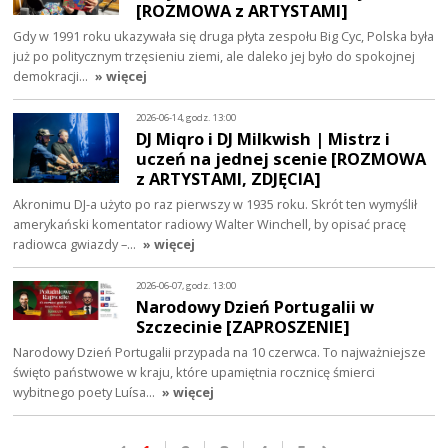
[ROZMOWA z ARTYSTAMI]
Gdy w 1991 roku ukazywała się druga płyta zespołu Big Cyc, Polska była
już po politycznym trzęsieniu ziemi, ale daleko jej było do spokojnej
demokracji…
» więcej
2026-06-14, godz. 13:00
DJ Miqro i DJ Milkwish | Mistrz i
uczeń na jednej scenie [ROZMOWA
z ARTYSTAMI, ZDJĘCIA]
Akronimu DJ-a użyto po raz pierwszy w 1935 roku. Skrót ten wymyślił
amerykański komentator radiowy Walter Winchell, by opisać pracę
radiowca gwiazdy –…
» więcej
2026-06-07, godz. 13:00
Narodowy Dzień Portugalii w
Szczecinie [ZAPROSZENIE]
Narodowy Dzień Portugalii przypada na 10 czerwca. To najważniejsze
święto państwowe w kraju, które upamiętnia rocznicę śmierci
wybitnego poety Luísa…
» więcej