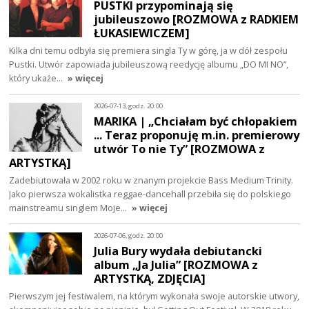
PUSTKI przypominają się
jubileuszowo [ROZMOWA z RADKIEM
ŁUKASIEWICZEM]
Kilka dni temu odbyła się premiera singla Ty w górę, ja w dół zespołu
Pustki. Utwór zapowiada jubileuszową reedycję albumu „DO MI NO”,
który ukaże…
» więcej
2026-07-13, godz. 20:00
MARIKA | „Chciałam być chłopakiem
... Teraz proponuję m.in. premierowy
utwór To nie Ty” [ROZMOWA z
ARTYSTKĄ]
Zadebiutowała w 2002 roku w znanym projekcie Bass Medium Trinity.
Jako pierwsza wokalistka reggae-dancehall przebiła się do polskiego
mainstreamu singlem Moje…
» więcej
2026-07-06, godz. 20:00
Julia Bury wydała debiutancki
album „Ja Julia” [ROZMOWA z
ARTYSTKĄ, ZDJĘCIA]
Pierwszym jej festiwalem, na którym wykonała swoje autorskie utwory,