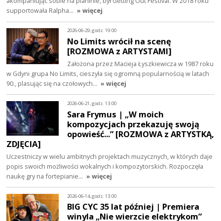
akompaniując sobie na pianinie, był Getting Out Festival. W 2018 roku
supportowała Ralpha…
» więcej
2026-06-29, godz. 19:00
No Limits wrócił na scenę
[ROZMOWA z ARTYSTAMI]
Założona przez Macieja Łyszkiewicza w 1987 roku
w Gdyni grupa No Limits, cieszyła się ogromną popularnością w latach
90., plasując się na czołowych…
» więcej
2026-06-21, godz. 13:00
Sara Frymus | „W moich
kompozycjach przekazuję swoją
opowieść...” [ROZMOWA z ARTYSTKĄ,
ZDJĘCIA]
Uczestniczy w wielu ambitnych projektach muzycznych, w których daje
popis swoich możliwości wokalnych i kompozytorskich. Rozpoczęła
naukę gry na fortepianie…
» więcej
2026-06-14, godz. 13:00
BIG CYC 35 lat później | Premiera
winyla „Nie wierzcie elektrykom”