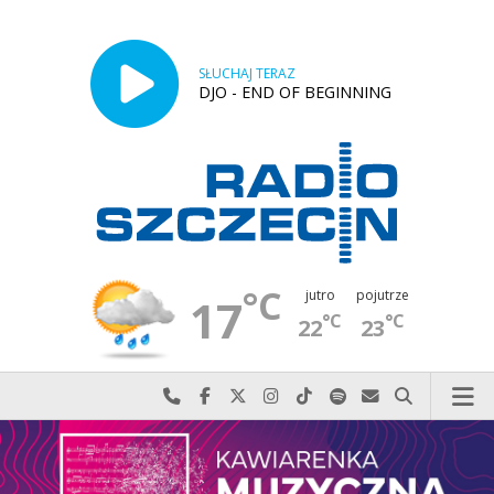
SŁUCHAJ TERAZ
DJO - END OF BEGINNING
°C
jutro
pojutrze
17
°C
°C
22
23
Najlepiej po prostu do nas zadzwoń
Odwiedź nas na Facebook-u
Odwiedź nas na X
Odwiedź nas na Instagram-ie
Odwiedź nas na TikTok-u
Szukaj nas na Spotify
Wyślij do nas w
Szukaj