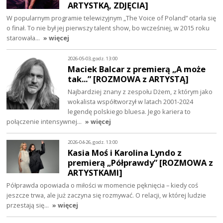
ARTYSTKĄ, ZDJĘCIA]
W popularnym programie telewizyjnym „The Voice of Poland” otarła się
o finał. To nie był jej pierwszy talent show, bo wcześniej, w 2015 roku
starowała…
» więcej
2026-05-03, godz. 13:00
Maciek Balcar z premierą „A może
tak...” [ROZMOWA z ARTYSTĄ]
Najbardziej znany z zespołu Dżem, z którym jako
wokalista współtworzył w latach 2001-2024
legendę polskiego bluesa. Jego kariera to
połączenie intensywnej…
» więcej
2026-04-26, godz. 13:00
Kasia Moś i Karolina Lyndo z
premierą „Półprawdy” [ROZMOWA z
ARTYSTKAMI]
Półprawda opowiada o miłości w momencie pęknięcia – kiedy coś
jeszcze trwa, ale już zaczyna się rozmywać. O relacji, w której ludzie
przestają się…
» więcej