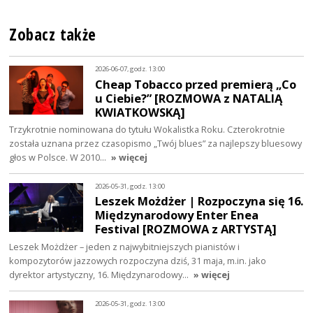
Zobacz także
2026-06-07, godz. 13:00
Cheap Tobacco przed premierą „Co
u Ciebie?” [ROZMOWA z NATALIĄ
KWIATKOWSKĄ]
Trzykrotnie nominowana do tytułu Wokalistka Roku. Czterokrotnie
została uznana przez czasopismo „Twój blues” za najlepszy bluesowy
głos w Polsce. W 2010…
» więcej
2026-05-31, godz. 13:00
Leszek Możdżer | Rozpoczyna się 16.
Międzynarodowy Enter Enea
Festival [ROZMOWA z ARTYSTĄ]
Leszek Możdżer – jeden z najwybitniejszych pianistów i
kompozytorów jazzowych rozpoczyna dziś, 31 maja, m.in. jako
dyrektor artystyczny, 16. Międzynarodowy…
» więcej
2026-05-31, godz. 13:00