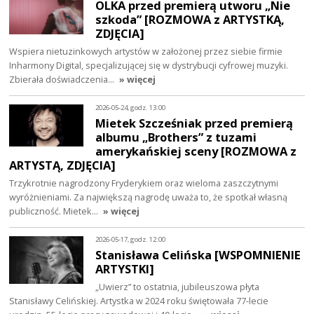
OLKA przed premierą utworu „Nie
szkoda” [ROZMOWA z ARTYSTKĄ,
ZDJĘCIA]
Wspiera nietuzinkowych artystów w założonej przez siebie firmie
Inharmony Digital, specjalizującej się w dystrybucji cyfrowej muzyki.
Zbierała doświadczenia…
» więcej
2026-05-24, godz. 13:00
Mietek Szcześniak przed premierą
albumu „Brothers” z tuzami
amerykańskiej sceny [ROZMOWA z
ARTYSTĄ, ZDJĘCIA]
Trzykrotnie nagrodzony Fryderykiem oraz wieloma zaszczytnymi
wyróżnieniami. Za największą nagrodę uważa to, że spotkał własną
publiczność. Mietek…
» więcej
2026-05-17, godz. 12:00
Stanisława Celińska [WSPOMNIENIE
ARTYSTKI]
„Uwierz” to ostatnia, jubileuszowa płyta
Stanisławy Celińskiej. Artystka w 2024 roku świętowała 77-lecie