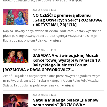
urodzin, 55-lecie pracy zawodowej i 40-lecie…
» więcej
2026-05-17, godz. 13:00
NO CZEŚĆ! z premierą albumu
„Gang Otwartych Serc” [ROZMOWA
z ARTYSTAMI, ZDJĘCIA]
Napisali utwory dedykowane dzieciom i rodzicom. Zostały wydane na
płycie pt. Gang Otwartych Serc przez Agencja Muzyczna Polskiego
Radia pod patronatem Polskie…
» więcej
2026-05-10, godz. 13:00
DAGADANA w świnoujskiej Muszli
Koncertowej wystąpi w ramach 18.
Bałtyckiego Business Forum
[ROZMOWA z DAGĄ GREGOROWICZ…
Zespół Dagadana obsypany wieloma prestiżowymi nagrodami, w tym
m.in. Fryderykiem w 2011 roku w kategorii Album Roku Folk/Muzyka
Świata. Ta popularna polsko-ukraińska…
» więcej
2026-05-10, godz. 12:00
Natalia Muianga poleca „Ile snów
nam zostało” [ROZMOWA z