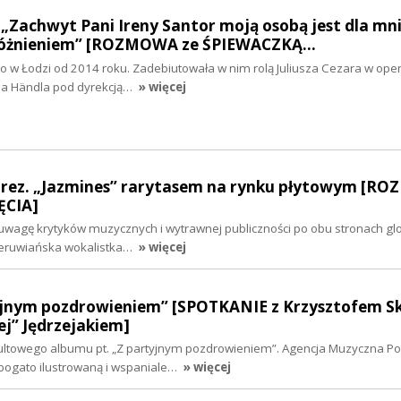
„Zachwyt Pani Ireny Santor moją osobą jest dla mn
óżnieniem” [ROZMOWA ze ŚPIEWACZKĄ…
go w Łodzi od 2014 roku. Zadebiutowała w nim rolą Juliusza Cezara w oper
ha Händla pod dyrekcją…
» więcej
árez. „Jazmines” rarytasem na rynku płytowym [
ĘCIA]
 uwagę krytyków muzycznych i wytrawnej publiczności po obu stronach glo
peruwiańska wokalistka…
» więcej
yjnym pozdrowieniem” [SPOTKANIE z Krzysztofem Sk
ej” Jędrzejakiem]
kultowego albumu pt. „Z partyjnym pozdrowieniem”. Agencja Muzyczna Po
bogato ilustrowaną i wspaniale…
» więcej