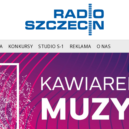
A
KONKURSY
STUDIO S-1
REKLAMA
O NAS