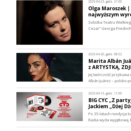
2025-04-23, godz. 21:00
Olga Maroszek | 
najwyższym wyr
Solistka Teatru Wielkie
Cezar” Georga Friedric
2025-04-20, godz. 08:52
Marita Albán Ju
z ARTYSTKĄ, ZDJ
Jej twórczość przykuwa
Albán Juárez – polsko-
2025-04-13, godz. 11:00
BIG CYC „Z part
Jackiem „Dżej Dż
Po 35-latach reedycja 
Radia wyda wyjątkową, 