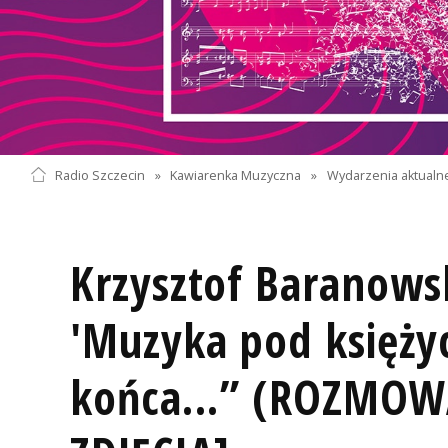
Radio Szczecin
»
Kawiarenka Muzyczna
»
Wydarzenia aktualn
Krzysztof Baranows
'Muzyka pod księży
końca...” (ROZMOW