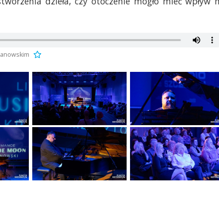
 stworzenia dzieła, czy otoczenie mogło mieć wpływ 
aranowskim