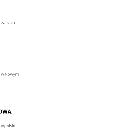
teatrach
s” w Nowym
MOWA,
nopolski