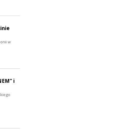
inie
onii w
NEM” i
skiego