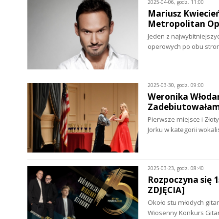
2025-04-06, godz. 11:00
Mariusz Kwiecień
Metropolitan Op
Jeden z najwybitniejszy
operowych po obu stron
2025-03-30, godz. 09:00
Weronika Włodarc
Zadebiutowałam w
Pierwsze miejsce i Zło
Jorku w kategorii wokali
2025-03-23, godz. 08:40
Rozpoczyna się 
ZDJĘCIA]
Około stu młodych gita
Wiosenny Konkurs Gita