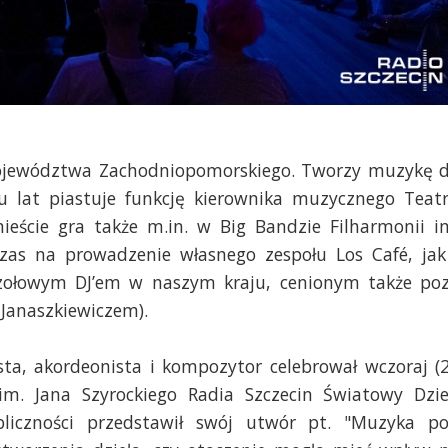
województwa Zachodniopomorskiego. Tworzy muzykę 
lku lat piastuje funkcję kierownika muzycznego Teat
ieście gra także m.in. w Big Bandzie Filharmonii i
czas na prowadzenie własnego zespołu Los Café, jak
 czołowym DJ’em w naszym kraju, cenionym także po
 Janaszkiewiczem).
sta, akordeonista i kompozytor celebrował wczoraj (
. Jana Szyrockiego Radia Szczecin Światowy Dzi
bliczności przedstawił swój utwór pt. "Muzyka p