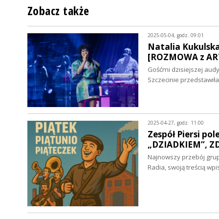
Zobacz także
2025-05-04, godz. 09:01
Natalia Kukulska
[ROZMOWA z ART
Gośćmi dzisiejszej audyc
Szczecinie przedstawił
2025-04-27, godz. 11:00
Zespół Piersi po
„DZIADKIEM”, ZD
Najnowszy przebój grupy
Radia, swoją treścią wp