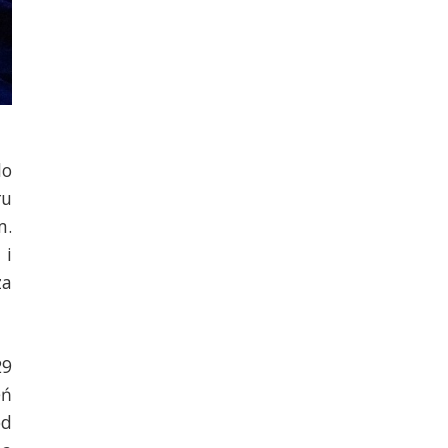
do
ru
m.
 i
za
29
eń
od