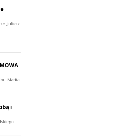
ie
ze „Juliusz
ROZMOWA
bu. Marita
ibą i
lskiego