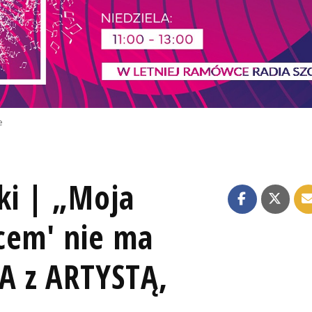
e
ki | „Moja
cem' nie ma
A z ARTYSTĄ,