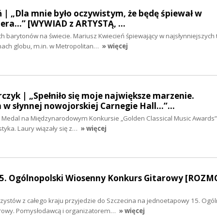
 | „Dla mnie było oczywistym, że będę śpiewał w
era...” [WYWIAD z ARTYSTĄ, …
ch barytonów na świecie. Mariusz Kwiecień śpiewający w najsłynniejszych 
ach globu, m.in. w Metropolitan…
» więcej
zyk | „Spełniło się moje największe marzenie.
 słynnej nowojorskiej Carnegie Hall...”…
ty Medal na Międzynarodowym Konkursie „Golden Classical Music Award
styka. Laury wiązały się z…
» więcej
15. Ogólnopolski Wiosenny Konkurs Gitarowy [ROZ
rzystów z całego kraju przyjedzie do Szczecina na jednoetapowy 15. Ogól
rowy. Pomysłodawcą i organizatorem…
» więcej