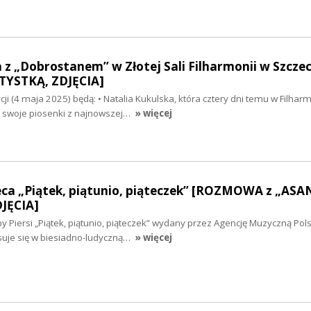
 z „Dobrostanem” w Złotej Sali Filharmonii w Szczec
YSTKĄ, ZDJĘCIA]
ji (4 maja 2025) będą: • Natalia Kukulska, która cztery dni temu w Filharm
a swoje piosenki z najnowszej…
» więcej
leca „Piątek, piątunio, piąteczek” [ROZMOWA z „ASA
JĘCIA]
 Piersi „Piątek, piątunio, piąteczek” wydany przez Agencję Muzyczną Pol
isuje się w biesiadno-ludyczną…
» więcej