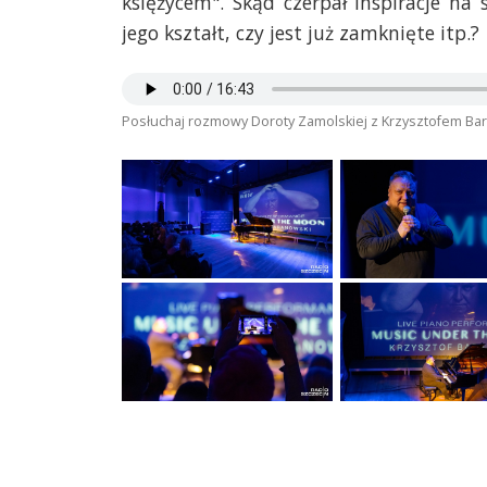
księżycem". Skąd czerpał inspiracje na
jego kształt, czy jest już zamknięte itp.?
Posłuchaj rozmowy Doroty Zamolskiej z Krzysztofem B