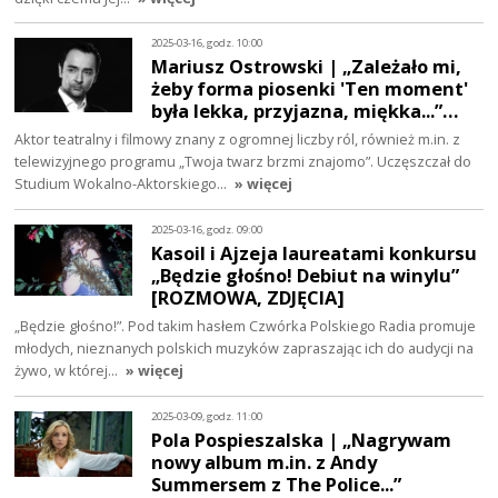
2025-03-16, godz. 10:00
Mariusz Ostrowski | „Zależało mi,
żeby forma piosenki 'Ten moment'
była lekka, przyjazna, miękka...”…
Aktor teatralny i filmowy znany z ogromnej liczby ról, również m.in. z
telewizyjnego programu „Twoja twarz brzmi znajomo”. Uczęszczał do
Studium Wokalno-Aktorskiego…
» więcej
2025-03-16, godz. 09:00
Kasoil i Ajzeja laureatami konkursu
„Będzie głośno! Debiut na winylu”
[ROZMOWA, ZDJĘCIA]
„Będzie głośno!”. Pod takim hasłem Czwórka Polskiego Radia promuje
młodych, nieznanych polskich muzyków zapraszając ich do audycji na
żywo, w której…
» więcej
2025-03-09, godz. 11:00
Pola Pospieszalska | „Nagrywam
nowy album m.in. z Andy
Summersem z The Police...”