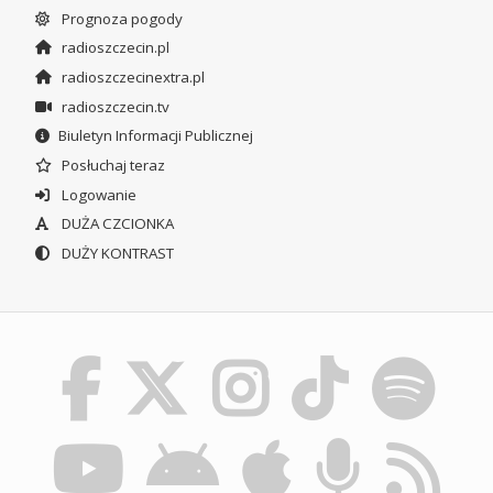
Prognoza pogody
radioszczecin.pl
radioszczecinextra.pl
radioszczecin.tv
Biuletyn Informacji Publicznej
Posłuchaj teraz
Logowanie
DUŻA CZCIONKA
DUŻY KONTRAST