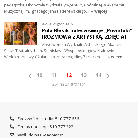
pedagożka. Ukończyła Wydział Dyrygentury Chóralnej w Akademii
Muzycznej im. Ignacego Jana Paderewskiego…
» więcej
2025-02-23, godz. 10:58
Pola Błasik poleca swoje „Powidoki”
[ROZMOWA z ARTYSTKĄ, ZDJĘCIA]
Absolwentka Wydziału Aktorskiego Akademii
Sztuk Teatralnych im. Stanisława Wyspiańskiego w Krakowie.
Wielokrotnie wyróżniana, m.in. za rolę Niny Zariecznej…
» więcej
10
11
12
13
14
261 na 27 stronach
Zadzwoń do studia: 510 777 666
Czujny non stop: 510 777 222
Wyślij do nas wiadomość