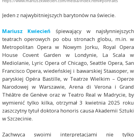
https://www.mariuszkwiecien.com/media/index.html#portraits
Jeden z najwybitniejszych barytonów na świecie.
Mariusz Kwiecień
śpiewający w najsłynniejszych
teatrach operowych po obu stronach globu, m.in. w
Metropolitan Opera w Nowym Jorku, Royal Opera
House Covent Garden w Londynie, La Scala w
Mediolanie, Lyric Opera of Chicago, Seattle Opera, San
Francisco Opera, wiedeńskiej i bawarskiej Staasoper, w
paryskiej Opéra Bastille, w Teatrze Wielkim – Operze
Narodowej w Warszawie, Arena di Verona i Grand
Théâtre de Genève oraz w Teatro Real w Madrycie, by
wymienić tylko kilka, otrzymał 3 kwietnia 2025 roku
zaszczytny tytuł doktora honoris causa Akademii Sztuki
w Szczecinie.
Zachwyca swoimi interpretacjami nie tylko