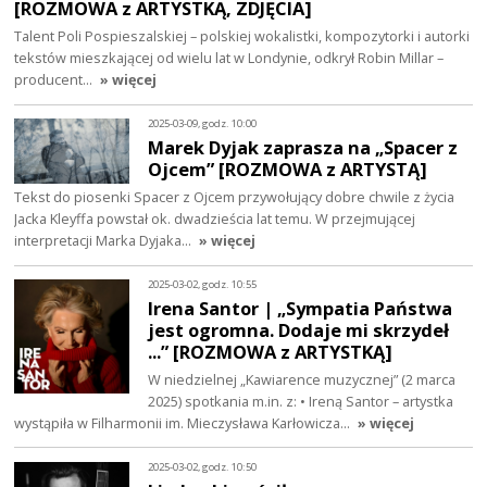
[ROZMOWA z ARTYSTKĄ, ZDJĘCIA]
Talent Poli Pospieszalskiej – polskiej wokalistki, kompozytorki i autorki
tekstów mieszkającej od wielu lat w Londynie, odkrył Robin Millar –
producent…
» więcej
2025-03-09, godz. 10:00
Marek Dyjak zaprasza na „Spacer z
Ojcem” [ROZMOWA z ARTYSTĄ]
Tekst do piosenki Spacer z Ojcem przywołujący dobre chwile z życia
Jacka Kleyffa powstał ok. dwadzieścia lat temu. W przejmującej
interpretacji Marka Dyjaka…
» więcej
2025-03-02, godz. 10:55
Irena Santor | „Sympatia Państwa
jest ogromna. Dodaje mi skrzydeł
...” [ROZMOWA z ARTYSTKĄ]
W niedzielnej „Kawiarence muzycznej” (2 marca
2025) spotkania m.in. z: • Ireną Santor – artystka
wystąpiła w Filharmonii im. Mieczysława Karłowicza…
» więcej
2025-03-02, godz. 10:50