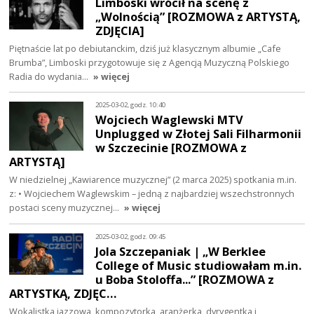
Limboski wrócił na scenę z
„Wolnością” [ROZMOWA z ARTYSTĄ,
ZDJĘCIA]
Piętnaście lat po debiutanckim, dziś już klasycznym albumie „Cafe
Brumba”, Limboski przygotowuje się z Agencją Muzyczną Polskiego
Radia do wydania…
» więcej
2025-03-02, godz. 10:40
Wojciech Waglewski MTV
Unplugged w Złotej Sali Filharmonii
w Szczecinie [ROZMOWA z
ARTYSTĄ]
W niedzielnej „Kawiarence muzycznej” (2 marca 2025) spotkania m.in.
z: • Wojciechem Waglewskim – jedną z najbardziej wszechstronnych
postaci sceny muzycznej…
» więcej
2025-03-02, godz. 09:45
Jola Szczepaniak | „W Berklee
College of Music studiowałam m.in.
u Boba Stoloffa...” [ROZMOWA z
ARTYSTKĄ, ZDJĘC…
Wokalistka jazzowa, kompozytorka, aranżerka, dyrygentka i