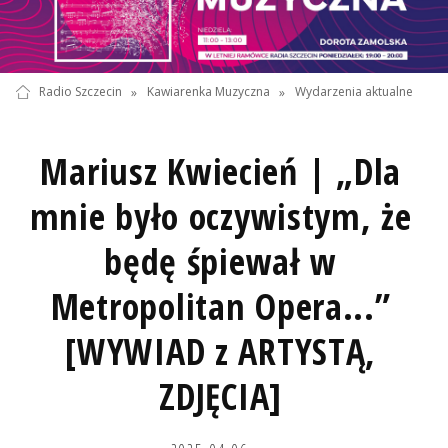
Radio Szczecin
»
Kawiarenka Muzyczna
»
Wydarzenia aktualne
Mariusz Kwiecień | „Dla
mnie było oczywistym, że
będę śpiewał w
Metropolitan Opera...”
[WYWIAD z ARTYSTĄ,
ZDJĘCIA]