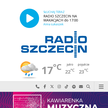
SŁUCHAJ TERAZ
RADIO SZCZECIN NA
WAKACJACH do 17:00
Anna Łukaszek
°C
jutro
pojutrze
17
°C
°C
22
23
Najlepiej po prostu do nas zadzwoń
Odwiedź nas na Facebook-u
Odwiedź nas na X
Odwiedź nas na Instagram-ie
Odwiedź nas na TikTok-u
Szukaj nas na Spotify
Wyślij do nas w
Szukaj