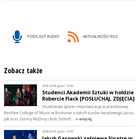
PODCAST AUDIO
AKTUALNOŚCI RSS
Zobacz także
2026-03-08, godz. 13:00
Studenci Akademii Sztuki w hołdzie
Robercie Flack [POSŁUCHAJ, ZDJĘCIA]
Studiowała śpiew i improwizację w prestiżowej
Berklee College of Music w Bostonie u takich tuzów światowego jazzu,
jak m.in. Donny McElroy i Bob Stoloff…
» więcej
2026-03-01, godz. 13:00
Jakub Gąsowski zaśpiewa Sinatrę w