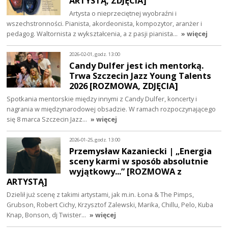
ARTYSTĄ, ZDJĘCIA]
Artysta o nieprzeciętnej wyobraźni i
wszechstronności. Pianista, akordeonista, kompozytor, aranżer i
pedagog. Waltornista z wykształcenia, a z pasji pianista…
» więcej
2026-02-01, godz. 13:00
Candy Dulfer jest ich mentorką.
Trwa Szczecin Jazz Young Talents
2026 [ROZMOWA, ZDJĘCIA]
Spotkania mentorskie między innymi z Candy Dulfer, koncerty i
nagrania w międzynarodowej obsadzie. W ramach rozpoczynającego
się 8 marca Szczecin Jazz…
» więcej
2026-01-25, godz. 13:00
Przemysław Kazaniecki | „Energia
sceny karmi w sposób absolutnie
wyjątkowy...” [ROZMOWA z
ARTYSTĄ]
Dzielił już scenę z takimi artystami, jak m.in. Łona & The Pimps,
Grubson, Robert Cichy, Krzysztof Zalewski, Marika, Chillu, Pelo, Kuba
Knap, Bonson, dj Twister…
» więcej