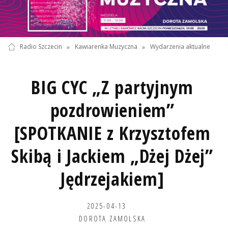
Radio Szczecin
»
Kawiarenka Muzyczna
»
Wydarzenia aktualne
BIG CYC „Z partyjnym
pozdrowieniem”
[SPOTKANIE z Krzysztofem
Skibą i Jackiem „Dżej Dżej”
Jędrzejakiem]
2025-04-13
DOROTA ZAMOLSKA