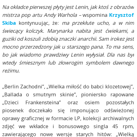
Na okładce pierwszej płyty jest Lenin, jak ktoś z obrazów
mistrza pop artu Andy Warhola –
wspomina
Krzysztof
Skiba
kontynuując, że:
ma przekłute ucho, a w nim
świecący kolczyk. Marynarka nabita jest ćwiekami, a
guziki od koszuli zdobią znaczki anarchii. Sam irokez jest
mocno przerzedzony jak u starszego pana. To ma sens,
bo jak wiadomo prawdziwy Lenin wyłysiał. Dla nas był
wtedy śmiesznym lub złowrogim symbolem dawnego
reżimu.
„Berlin Zachodni”, „Wielka miłość do babci klozetowej”,
„Ballada o smutnym skinie”, pioniersko rapowane
„Dzieci Frankensteina” oraz osiem pozostałych
piosenek doczekało się imponująco odświeżonej
oprawy graficznej w formacie LP, kolekcji archiwalnych
zdjęć we wkładce i bonusowego singla 45 rpm,
zawierającego nowe wersje starych hitów: „Wielką