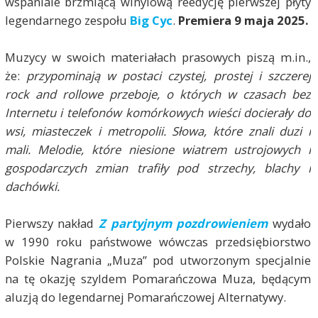
wspaniale brzmiącą winylową reedycję pierwszej płyty
legendarnego zespołu
Big Cyc
.
Premiera 9 maja 2025.
Muzycy w swoich materiałach prasowych piszą m.in.,
że:
przypominają
w postaci czystej, prostej i szczerej
rock and rollowe przeboje, o których w czasach bez
Internetu i telefonów komórkowych wieści docierały do
wsi, miasteczek i metropolii. Słowa, które znali duzi i
mali. Melodie, które niesione wiatrem ustrojowych i
gospodarczych zmian trafiły pod strzechy, blachy i
dachówki.
Pierwszy nakład
Z partyjnym pozdrowieniem
wydało
w 1990 roku państwowe wówczas przedsiębiorstwo
Polskie Nagrania „Muza” pod utworzonym specjalnie
na tę okazję szyldem Pomarańczowa Muza, będącym
aluzją do legendarnej Pomarańczowej Alternatywy.