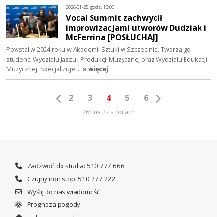
2026-01-25, godz. 13:00
Vocal Summit zachwycił
improwizacjami utworów Dudziak i
McFerrina [POSŁUCHAJ]
Powstał w 2024 roku w Akademii Sztuki w Szczecinie. Tworzą go
studenci Wydziału Jazzu i Produkcji Muzycznej oraz Wydziału Edukacji
Muzycznej. Specjalizuje…
» więcej
2
3
4
5
6
261 na 27 stronach
Zadzwoń do studia: 510 777 666
Czujny non stop: 510 777 222
Wyślij do nas wiadomość
Prognoza pogody