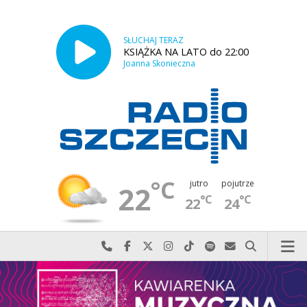
SŁUCHAJ TERAZ
KSIĄŻKA NA LATO do 22:00
Joanna Skonieczna
°C
jutro
pojutrze
22
°C
°C
22
24
Najlepiej po prostu do nas zadzwoń
Odwiedź nas na Facebook-u
Odwiedź nas na X
Odwiedź nas na Instagram-ie
Odwiedź nas na TikTok-u
Szukaj nas na Spotify
Wyślij do nas w
Szukaj