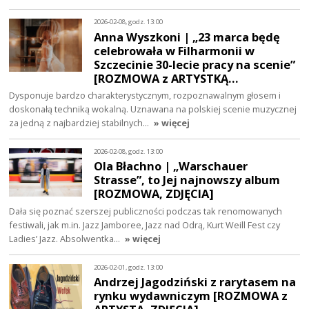
2026-02-08, godz. 13:00
Anna Wyszkoni | „23 marca będę
celebrowała w Filharmonii w
Szczecinie 30-lecie pracy na scenie”
[ROZMOWA z ARTYSTKĄ…
Dysponuje bardzo charakterystycznym, rozpoznawalnym głosem i
doskonałą techniką wokalną. Uznawana na polskiej scenie muzycznej
za jedną z najbardziej stabilnych…
» więcej
2026-02-08, godz. 13:00
Ola Błachno | „Warschauer
Strasse”, to Jej najnowszy album
[ROZMOWA, ZDJĘCIA]
Dała się poznać szerszej publiczności podczas tak renomowanych
festiwali, jak m.in. Jazz Jamboree, Jazz nad Odrą, Kurt Weill Fest czy
Ladies’ Jazz. Absolwentka…
» więcej
2026-02-01, godz. 13:00
Andrzej Jagodziński z rarytasem na
rynku wydawniczym [ROZMOWA z