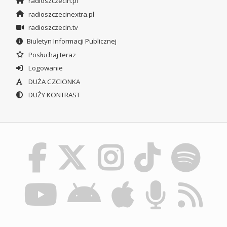
radioszczecin.pl
radioszczecinextra.pl
radioszczecin.tv
Biuletyn Informacji Publicznej
Posłuchaj teraz
Logowanie
DUŻA CZCIONKA
DUŻY KONTRAST