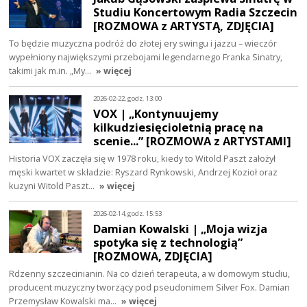
Studiu Koncertowym Radia Szczecin
[ROZMOWA z ARTYSTĄ, ZDJĘCIA]
To będzie muzyczna podróż do złotej ery swingu i jazzu – wieczór
wypełniony największymi przebojami legendarnego Franka Sinatry,
takimi jak m.in. „My…
» więcej
2026-02-22, godz. 13:00
VOX | „Kontynuujemy
kilkudziesięcioletnią pracę na
scenie...” [ROZMOWA z ARTYSTAMI]
Historia VOX zaczęła się w 1978 roku, kiedy to Witold Paszt założył
męski kwartet w składzie: Ryszard Rynkowski, Andrzej Kozioł oraz
kuzyni Witold Paszt…
» więcej
2026-02-14, godz. 15:53
Damian Kowalski | „Moja wizja
spotyka się z technologią”
[ROZMOWA, ZDJĘCIA]
Rdzenny szczecinianin. Na co dzień terapeuta, a w domowym studiu,
producent muzyczny tworzący pod pseudonimem Silver Fox. Damian
Przemysław Kowalski ma…
» więcej