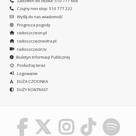
Zadzwoń do studia: 510 777 666
Czujny non stop: 510 777 222
Wyślij do nas wiadomość
Prognoza pogody
radioszczecin.pl
radioszczecinextra.pl
radioszczecin.tv
Biuletyn Informacji Publicznej
Posłuchaj teraz
Logowanie
DUŻA CZCIONKA
DUŻY KONTRAST