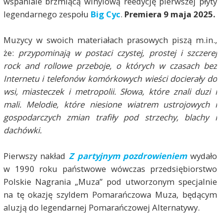
wspaniale brzmiącą winylową reedycję pierwszej płyty
legendarnego zespołu
Big Cyc
.
Premiera 9 maja 2025.
Muzycy w swoich materiałach prasowych piszą m.in.,
że:
przypominają
w postaci czystej, prostej i szczerej
rock and rollowe przeboje, o których w czasach bez
Internetu i telefonów komórkowych wieści docierały do
wsi, miasteczek i metropolii. Słowa, które znali duzi i
mali. Melodie, które niesione wiatrem ustrojowych i
gospodarczych zmian trafiły pod strzechy, blachy i
dachówki.
Pierwszy nakład
Z partyjnym pozdrowieniem
wydało
w 1990 roku państwowe wówczas przedsiębiorstwo
Polskie Nagrania „Muza” pod utworzonym specjalnie
na tę okazję szyldem Pomarańczowa Muza, będącym
aluzją do legendarnej Pomarańczowej Alternatywy.