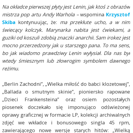
Na okładce pierwszej płyty jest Lenin, jak ktoś z obrazów
mistrza pop artu Andy Warhola –
wspomina
Krzysztof
Skiba
kontynuując, że:
ma przekłute ucho, a w nim
świecący kolczyk. Marynarka nabita jest ćwiekami, a
guziki od koszuli zdobią znaczki anarchii. Sam irokez jest
mocno przerzedzony jak u starszego pana. To ma sens,
bo jak wiadomo prawdziwy Lenin wyłysiał. Dla nas był
wtedy śmiesznym lub złowrogim symbolem dawnego
reżimu.
„Berlin Zachodni”, „Wielka miłość do babci klozetowej”,
„Ballada o smutnym skinie”, pioniersko rapowane
„Dzieci Frankensteina” oraz osiem pozostałych
piosenek doczekało się imponująco odświeżonej
oprawy graficznej w formacie LP, kolekcji archiwalnych
zdjęć we wkładce i bonusowego singla 45 rpm,
zawierającego nowe wersje starych hitów: „Wielką