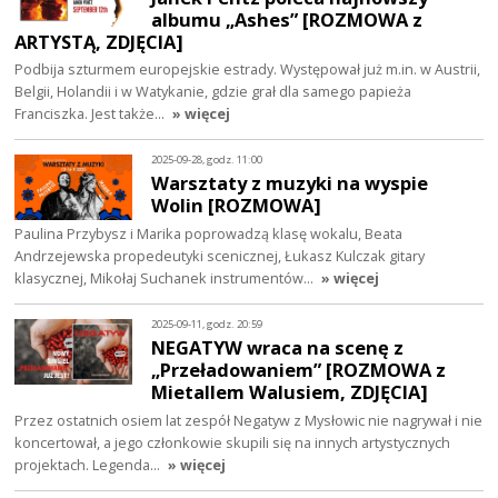
albumu „Ashes” [ROZMOWA z
ARTYSTĄ, ZDJĘCIA]
Podbija szturmem europejskie estrady. Występował już m.in. w Austrii,
Belgii, Holandii i w Watykanie, gdzie grał dla samego papieża
Franciszka. Jest także…
» więcej
2025-09-28, godz. 11:00
Warsztaty z muzyki na wyspie
Wolin [ROZMOWA]
Paulina Przybysz i Marika poprowadzą klasę wokalu, Beata
Andrzejewska propedeutyki scenicznej, Łukasz Kulczak gitary
klasycznej, Mikołaj Suchanek instrumentów…
» więcej
2025-09-11, godz. 20:59
NEGATYW wraca na scenę z
„Przeładowaniem” [ROZMOWA z
Mietallem Walusiem, ZDJĘCIA]
Przez ostatnich osiem lat zespół Negatyw z Mysłowic nie nagrywał i nie
koncertował, a jego członkowie skupili się na innych artystycznych
projektach. Legenda…
» więcej