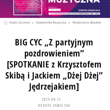
Radio Szczecin
»
Kawiarenka Muzyczna
»
Wydarzenia aktualne
BIG CYC „Z partyjnym
pozdrowieniem”
[SPOTKANIE z Krzysztofem
Skibą i Jackiem „Dżej Dżej”
Jędrzejakiem]
2025-04-13
DOROTA ZAMOLSKA