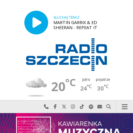
SŁUCHAJ TERAZ
MARTIN GARRIX & ED
SHEERAN - REPEAT IT
°C
jutro
pojutrze
20
°C
°C
24
30
Najlepiej po prostu do nas zadzwoń
Odwiedź nas na Facebook-u
Odwiedź nas na X
Odwiedź nas na Instagram-ie
Odwiedź nas na TikTok-u
Szukaj nas na Spotify
Wyślij do nas w
Szukaj