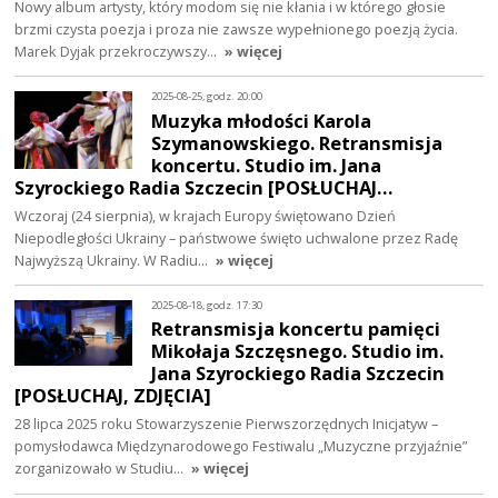
Nowy album artysty, który modom się nie kłania i w którego głosie
brzmi czysta poezja i proza nie zawsze wypełnionego poezją życia.
Marek Dyjak przekroczywszy…
» więcej
2025-08-25, godz. 20:00
Muzyka młodości Karola
Szymanowskiego. Retransmisja
koncertu. Studio im. Jana
Szyrockiego Radia Szczecin [POSŁUCHAJ…
Wczoraj (24 sierpnia), w krajach Europy świętowano Dzień
Niepodległości Ukrainy – państwowe święto uchwalone przez Radę
Najwyższą Ukrainy. W Radiu…
» więcej
2025-08-18, godz. 17:30
Retransmisja koncertu pamięci
Mikołaja Szczęsnego. Studio im.
Jana Szyrockiego Radia Szczecin
[POSŁUCHAJ, ZDJĘCIA]
28 lipca 2025 roku Stowarzyszenie Pierwszorzędnych Inicjatyw –
pomysłodawca Międzynarodowego Festiwalu „Muzyczne przyjaźnie”
zorganizowało w Studiu…
» więcej