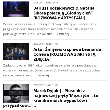
2025-09-11, godz. 20:58
Dariusz Kozakiewicz & Natalia
Sikora polecają „Głodny cień”
[ROZMOWA z ARTYSTAMI]
Wspólnie zaśpiewali subtelną, rockową balladę pt. Głodny cień o
pragnieniu pozostania wiernym samemu sobie. On – legenda
polskiego rocka. Ona – wokalistka…
» więcej
2025-09-07, godz. 11:01
Artur Żmijewski śpiewa Leonarda
Cohena [ROZMOWA z ARTYSTĄ,
ZDJĘCIA]
Zadebiutował w 1984 roku na wielkim ekranie rolą powstańca w
wojennym dramacie „Dzień czwarty”. Zwrócił na siebie szczególną
uwagę dzięki kreacji…
» więcej
2025-09-12, godz. 11:00
Marek Dyjak | „Piosenki z
najnowszej płyty 'Mężczyźni', to
kronika moich wypadków i
przypadków...”…