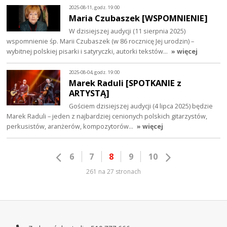
2025-08-11, godz. 19:00
Maria Czubaszek [WSPOMNIENIE]
W dzisiejszej audycji (11 sierpnia 2025)
wspomnienie śp. Marii Czubaszek (w 86 rocznicę Jej urodzin) –
wybitnej polskiej pisarki i satyryczki, autorki tekstów…
» więcej
2025-08-04, godz. 19:00
Marek Raduli [SPOTKANIE z
ARTYSTĄ]
Gościem dzisiejszej audycji (4 lipca 2025) będzie
Marek Raduli – jeden z najbardziej cenionych polskich gitarzystów,
perkusistów, aranżerów, kompozytorów…
» więcej
6
7
8
9
10
261 na 27 stronach