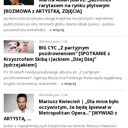
rarytasem na rynku płytowym
[ROZMOWA z ARTYSTKĄ, ZDJĘCIA]
Jej twórczość przykuwa uwagę krytyków muzycznych i wytrawnej
publiczności po obu stronach globu. Marita Albán Juárez – polsko-
peruwiańska wokalistka…
» więcej
2025-04-13, godz. 11:00
BIG CYC „Z partyjnym
pozdrowieniem” [SPOTKANIE z
Krzysztofem Skibą i Jackiem „Dżej Dżej”
Jędrzejakiem]
Po 35-latach reedycja kultowego albumu pt. „Z partyjnym
pozdrowieniem”. Agencja Muzyczna Polskiego Radia wyda wyjątkową,
bogato ilustrowaną i wspaniale…
» więcej
2025-04-06, godz. 11:00
Mariusz Kwiecień | „Dla mnie było
oczywistym, że będę śpiewał w
Metropolitan Opera...” [WYWIAD z
ARTYSTĄ, …
Jeden z najwybitniejszych barytonów na świecie. Mariusz Kwiecień