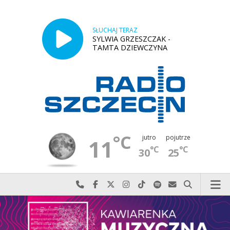
SŁUCHAJ TERAZ
SYLWIA GRZESZCZAK -
TAMTA DZIEWCZYNA
°C
jutro
pojutrze
11
°C
°C
30
25
Najlepiej po prostu do nas zadzwoń
Odwiedź nas na Facebook-u
Odwiedź nas na X
Odwiedź nas na Instagram-ie
Odwiedź nas na TikTok-u
Szukaj nas na Spotify
Wyślij do nas w
Szukaj