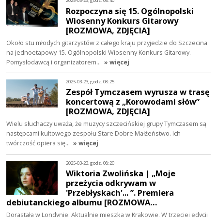
2025-03-23, godz. 08:40
Rozpoczyna się 15. Ogólnopolski
Wiosenny Konkurs Gitarowy
[ROZMOWA, ZDJĘCIA]
Około stu młodych gitarzystów z całego kraju przyjedzie do Szczecina
na jednoetapowy 15. Ogólnopolski Wiosenny Konkurs Gitarowy.
Pomysłodawcą i organizatorem…
» więcej
2025-03-23, godz. 08:25
Zespół Tymczasem wyrusza w trasę
koncertową z „Korowodami słów”
[ROZMOWA, ZDJĘCIA]
Wielu słuchaczy uważa, że muzycy szczecińskiej grupy Tymczasem są
następcami kultowego zespołu Stare Dobre Małżeństwo. Ich
twórczość opiera się…
» więcej
2025-03-23, godz. 08:20
Wiktoria Zwolińska | „Moje
przeżycia odkrywam w
'Przebłyskach'... ”. Premiera
debiutanckiego albumu [ROZMOWA…
Dorastała w Londynie. Aktualnie mieszka w Krakowie. W trzeciej edycji