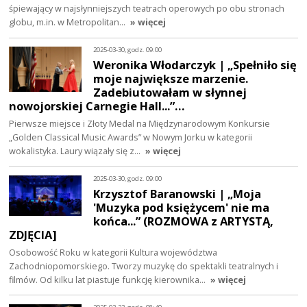
śpiewający w najsłynniejszych teatrach operowych po obu stronach
globu, m.in. w Metropolitan…
» więcej
2025-03-30, godz. 09:00
Weronika Włodarczyk | „Spełniło się
moje największe marzenie.
Zadebiutowałam w słynnej
nowojorskiej Carnegie Hall...”…
Pierwsze miejsce i Złoty Medal na Międzynarodowym Konkursie
„Golden Classical Music Awards” w Nowym Jorku w kategorii
wokalistyka. Laury wiązały się z…
» więcej
2025-03-30, godz. 09:00
Krzysztof Baranowski | „Moja
'Muzyka pod księżycem' nie ma
końca...” (ROZMOWA z ARTYSTĄ,
ZDJĘCIA]
Osobowość Roku w kategorii Kultura województwa
Zachodniopomorskiego. Tworzy muzykę do spektakli teatralnych i
filmów. Od kilku lat piastuje funkcję kierownika…
» więcej