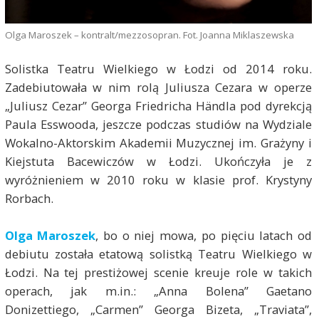
Olga Maroszek – kontralt/mezzosopran. Fot. Joanna Miklaszewska
Solistka Teatru Wielkiego w Łodzi od 2014 roku.
Zadebiutowała w nim rolą Juliusza Cezara w operze
„Juliusz Cezar” Georga Friedricha Händla pod dyrekcją
Paula Esswooda, jeszcze podczas studiów na Wydziale
Wokalno-Aktorskim Akademii Muzycznej im. Grażyny i
Kiejstuta Bacewiczów w Łodzi. Ukończyła je z
wyróżnieniem w 2010 roku w klasie prof. Krystyny
Rorbach.
Olga Maroszek
, bo o niej mowa, po pięciu latach od
debiutu została etatową solistką Teatru Wielkiego w
Łodzi. Na tej prestiżowej scenie kreuje role w takich
operach, jak m.in.: „Anna Bolena” Gaetano
Donizettiego, „Carmen” Georga Bizeta, „Traviata”,