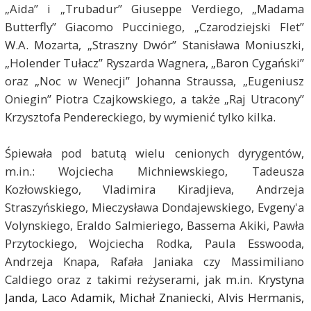
„Aida” i „Trubadur” Giuseppe Verdiego, „Madama
Butterfly” Giacomo Pucciniego, „Czarodziejski Flet”
W.A. Mozarta, „Straszny Dwór” Stanisława Moniuszki,
„Holender Tułacz” Ryszarda Wagnera, „Baron Cygański”
oraz „Noc w Wenecji” Johanna Straussa, „Eugeniusz
Oniegin” Piotra Czajkowskiego, a także „Raj Utracony”
Krzysztofa Pendereckiego, by wymienić tylko kilka.
Śpiewała pod batutą wielu cenionych dyrygentów,
m.in.: Wojciecha Michniewskiego, Tadeusza
Kozłowskiego, Vladimira Kiradjieva, Andrzeja
Straszyńskiego, Mieczysława Dondajewskiego, Evgeny'a
Volynskiego, Eraldo Salmieriego, Bassema Akiki, Pawła
Przytockiego, Wojciecha Rodka, Paula Esswooda,
Andrzeja Knapa, Rafała Janiaka czy Massimiliano
Caldiego oraz z takimi reżyserami, jak m.in.
Krystyna
Janda, Laco Adamik, Michał Znaniecki, Alvis Hermanis,