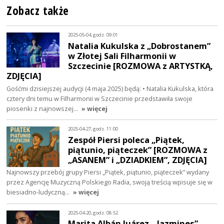
Zobacz także
2025-05-04, godz. 09:01
Natalia Kukulska z „Dobrostanem”
w Złotej Sali Filharmonii w
Szczecinie [ROZMOWA z ARTYSTKĄ,
ZDJĘCIA]
Gośćmi dzisiejszej audycji (4 maja 2025) będą: • Natalia Kukulska, która
cztery dni temu w Filharmonii w Szczecinie przedstawiła swoje
piosenki z najnowszej…
» więcej
2025-04-27, godz. 11:00
Zespół Piersi poleca „Piątek,
piątunio, piąteczek” [ROZMOWA z
„ASANEM” i „DZIADKIEM”, ZDJĘCIA]
Najnowszy przebój grupy Piersi „Piątek, piątunio, piąteczek” wydany
przez Agencję Muzyczną Polskiego Radia, swoją treścią wpisuje się w
biesiadno-ludyczną…
» więcej
2025-04-20, godz. 08:52
Marita Albán Juárez. „Jazmines”